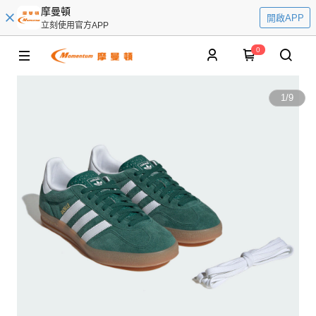
摩曼頓
開啟APP
立刻使用官方APP
0
1
/
9