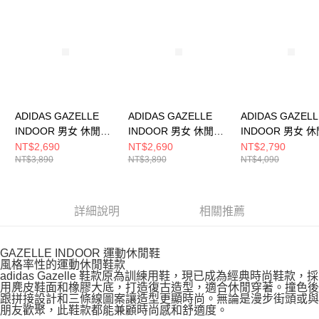
請求用戶進行身份認證。
５．嚴禁一人註冊多個帳號或使用他人資訊註冊。若發現惡意使用之情形，
恩沛科技股份有限公司將有權停止該用戶之使用額度並採取法律行動。
ADIDAS GAZELLE
ADIDAS GAZELLE
ADIDAS GAZELL
INDOOR 男女 休閒鞋
INDOOR 男女 休閒鞋
INDOOR 男女 
JQ8393
JR8851
JR8028
NT$2,690
NT$2,690
NT$2,790
NT$3,890
NT$3,890
NT$4,090
詳細說明
相關推薦
GAZELLE INDOOR 運動休閒鞋
風格率性的運動休閒鞋款
adidas Gazelle 鞋款原為訓練用鞋，現已成為經典時尚鞋款，採
用麂皮鞋面和橡膠大底，打造復古造型，適合休閒穿著。撞色後
跟拼接設計和三條線圖案讓造型更顯時尚。無論是漫步街頭或與
朋友歡聚，此鞋款都能兼顧時尚感和舒適度。