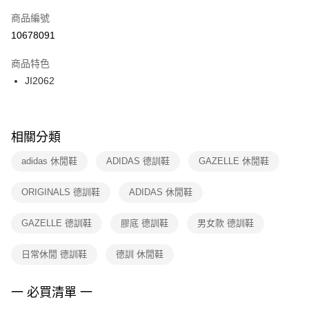
商品編號
宅配
【「AFTEE先享後付」結帳流程】
１．於結帳方式選擇「AFTEE先享後付」後，將跳轉至「AFTEE先享後付」
10678091
每筆NT$100，滿NT$1,500(含以上)免運費
結帳頁面，進行簡訊認證並確認金額後，即可完成結帳。
２．訂單成立數日內，您將收到繳費通知簡訊。
商品特色
付款後門市自取
３．收到繳費通知簡訊後14天內，點擊此簡訊中的連結，可透過四大超商／
JI2062
每筆NT$100，滿NT$1,500(含以上)免運費
ATM／網路銀行／等多元方式進行付款，方視為交易完成。
※ 請注意：結帳手續完成當下不需立刻繳費，但若您需要取消訂單，請聯絡
購買商品的店家。未經商家同意取消之訂單仍視為有效，需透過AFTEE先享
後付繳納相關費用。
※ 交易是否成功請以「AFTEE先享後付 」之結帳頁面顯示為準，若有關於
相關分類
是否繳費成功／繳費後需取消欲退款等相關疑問，請聯繫「AFTEE先享後付
客戶支援中心」
https://netprotections.freshdesk.com/support/home
adidas 休閒鞋
ADIDAS 德訓鞋
GAZELLE 休閒鞋
【注意事項】
ORIGINALS 德訓鞋
ADIDAS 休閒鞋
１．透過由恩沛科技股份有限公司提供之「AFTEE先享後付」服務完成之交
易，需依本服務之必要範圍內提供個人資料，並將交易相關給付款項請求債
權轉讓予恩沛科技股份有限公司。
GAZELLE 德訓鞋
膠底 德訓鞋
男女款 德訓鞋
２．關於個人資料處理事宜，請瀏覽以下網址：
https://aftee.tw/terms/#terms3
日常休閒 德訓鞋
德訓 休閒鞋
３．未成年的使用者請事先徵得法定代理人或監護人之同意方可使用
「AFTEE先享後付」，若未經同意申辦者引起之損失，本公司不負相關責
任。
一 必買清單 一
４．使用「AFTEE先享後付」時，將依據個別帳號之用戶狀況，依本公司即
時審查核予不同之上限額度；若仍有額度不足之情形，本公司將視審查結果