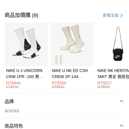
付款方式
信用卡一次付款
商品加價購 (9)
查看全部
信用卡分期付款
3 期 0 利率 每期
NT$1,296
21家銀行
合作金庫商業銀行
第一商業銀行
LINE Pay
華南商業銀行
彰化商業銀行
Apple Pay
上海商業儲蓄銀行
台北富邦商業銀行
國泰世華商業銀行
兆豐國際商業銀行
悠遊付
臺灣中小企業銀行
台中商業銀行
NIKE U J UNICORN
NIKE U NK ED CSH
NIKE NK HERIT
匯豐（台灣）商業銀行
華泰商業銀行
CRW 1PR -160 男女
CREW 2P-144
SMIT 男女 側背
全盈+PAY
聯邦商業銀行
遠東國際商業銀行
中統襪 FZ3393100
EMBRDY 男女 短統襪
BA5871010
NT$446
NT$365
NT$527
元大商業銀行
永豐商業銀行
NT$550
NT$450
NT$650
AFTEE先享後付
FZ3073133
玉山商業銀行
星展（台灣）商業銀行
相關說明
台新國際商業銀行
中國信託商業銀行
品牌
【關於「AFTEE先享後付」】
台灣樂天信用卡公司
AFTEE先享後付是「在收到商品之後才付款」的支付方式。 讓您購物簡單
運送方式
ADIDAS
便利好安心！
１．簡單：不需註冊會員、不需綁卡、不需儲值。
7-11取貨(快速到店)
２．便利：只要手機號碼，簡訊認證，即可結帳。
商品特色
每筆NT$100，滿NT$1,500(含以上)免運費
３．安心：先確認商品／服務後，再付款。