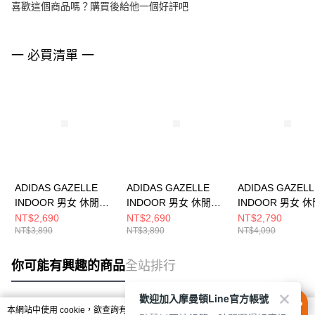
喜歡這個商品嗎？購買後給他一個好評吧
一 必買清單 一
ADIDAS GAZELLE
ADIDAS GAZELLE
ADIDAS GAZELL
INDOOR 男女 休閒鞋
INDOOR 男女 休閒鞋
INDOOR 男女 
JQ8393
JR8851
JR8028
NT$2,690
NT$2,690
NT$2,790
NT$3,890
NT$3,890
NT$4,090
你可能有興趣的商品
全站排行
歡迎加入摩曼頓Line官方帳號
本網站中使用 cookie，欲查詢有關本網站使用 cookie 方式之詳情，及若您不希