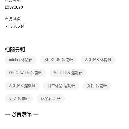
宅配
【「AFTEE先享後付」結帳流程】
１．於結帳方式選擇「AFTEE先享後付」後，將跳轉至「AFTEE先享後付」
10678070
每筆NT$100，滿NT$1,500(含以上)免運費
結帳頁面，進行簡訊認證並確認金額後，即可完成結帳。
２．訂單成立數日內，您將收到繳費通知簡訊。
商品特色
付款後門市自取
３．收到繳費通知簡訊後14天內，點擊此簡訊中的連結，可透過四大超商／
JH8644
每筆NT$100，滿NT$1,500(含以上)免運費
ATM／網路銀行／等多元方式進行付款，方視為交易完成。
※ 請注意：結帳手續完成當下不需立刻繳費，但若您需要取消訂單，請聯絡
購買商品的店家。未經商家同意取消之訂單仍視為有效，需透過AFTEE先享
後付繳納相關費用。
※ 交易是否成功請以「AFTEE先享後付 」之結帳頁面顯示為準，若有關於
相關分類
是否繳費成功／繳費後需取消欲退款等相關疑問，請聯繫「AFTEE先享後付
客戶支援中心」
https://netprotections.freshdesk.com/support/home
adidas 休閒鞋
SL 72 RS 休閒鞋
ADIDAS 休閒鞋
【注意事項】
ORIGINALS 休閒鞋
SL 72 RS 運動鞋
１．透過由恩沛科技股份有限公司提供之「AFTEE先享後付」服務完成之交
易，需依本服務之必要範圍內提供個人資料，並將交易相關給付款項請求債
權轉讓予恩沛科技股份有限公司。
ADIDAS 運動鞋
日常休閒 運動鞋
女性 休閒鞋
２．關於個人資料處理事宜，請瀏覽以下網址：
https://aftee.tw/terms/#terms3
男女 休閒鞋
休閒鞋 鞋子
３．未成年的使用者請事先徵得法定代理人或監護人之同意方可使用
「AFTEE先享後付」，若未經同意申辦者引起之損失，本公司不負相關責
任。
一 必買清單 一
４．使用「AFTEE先享後付」時，將依據個別帳號之用戶狀況，依本公司即
時審查核予不同之上限額度；若仍有額度不足之情形，本公司將視審查結果
請求用戶進行身份認證。