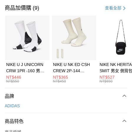
信用卡一次付款
商品加價購 (9)
查看全部
信用卡分期付款
3 期 0 利率 每期
NT$1,096
21家銀行
合作金庫商業銀行
第一商業銀行
LINE Pay
華南商業銀行
彰化商業銀行
Apple Pay
上海商業儲蓄銀行
台北富邦商業銀行
國泰世華商業銀行
兆豐國際商業銀行
悠遊付
臺灣中小企業銀行
台中商業銀行
NIKE U J UNICORN
NIKE U NK ED CSH
NIKE NK HERIT
匯豐（台灣）商業銀行
華泰商業銀行
CRW 1PR -160 男女
CREW 2P-144
SMIT 男女 側背
全盈+PAY
聯邦商業銀行
遠東國際商業銀行
中統襪 FZ3393100
EMBRDY 男女 短統襪
BA5871010
NT$446
NT$365
NT$527
元大商業銀行
永豐商業銀行
NT$550
NT$450
NT$650
AFTEE先享後付
FZ3073133
玉山商業銀行
星展（台灣）商業銀行
相關說明
台新國際商業銀行
中國信託商業銀行
品牌
【關於「AFTEE先享後付」】
台灣樂天信用卡公司
AFTEE先享後付是「在收到商品之後才付款」的支付方式。 讓您購物簡單
運送方式
ADIDAS
便利好安心！
１．簡單：不需註冊會員、不需綁卡、不需儲值。
7-11取貨(快速到店)
２．便利：只要手機號碼，簡訊認證，即可結帳。
商品特色
每筆NT$100，滿NT$1,500(含以上)免運費
３．安心：先確認商品／服務後，再付款。
商品編號