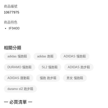
商品編號
宅配
【「AFTEE先享後付」結帳流程】
１．於結帳方式選擇「AFTEE先享後付」後，將跳轉至「AFTEE先享後付」
10677975
每筆NT$100，滿NT$1,500(含以上)免運費
結帳頁面，進行簡訊認證並確認金額後，即可完成結帳。
２．訂單成立數日內，您將收到繳費通知簡訊。
商品特色
付款後門市自取
３．收到繳費通知簡訊後14天內，點擊此簡訊中的連結，可透過四大超商／
IF9400
每筆NT$100，滿NT$1,500(含以上)免運費
ATM／網路銀行／等多元方式進行付款，方視為交易完成。
※ 請注意：結帳手續完成當下不需立刻繳費，但若您需要取消訂單，請聯絡
購買商品的店家。未經商家同意取消之訂單仍視為有效，需透過AFTEE先享
後付繳納相關費用。
※ 交易是否成功請以「AFTEE先享後付 」之結帳頁面顯示為準，若有關於
相關分類
是否繳費成功／繳費後需取消欲退款等相關疑問，請聯繫「AFTEE先享後付
客戶支援中心」
https://netprotections.freshdesk.com/support/home
adidas 慢跑鞋
adidas 跑鞋
ADIDAS 慢跑鞋
【注意事項】
DURAMO 慢跑鞋
SL2 慢跑鞋
ADIDAS 跑步鞋
１．透過由恩沛科技股份有限公司提供之「AFTEE先享後付」服務完成之交
易，需依本服務之必要範圍內提供個人資料，並將交易相關給付款項請求債
權轉讓予恩沛科技股份有限公司。
ADIDAS 運動鞋
慢跑 跑步鞋
男女 慢跑鞋
２．關於個人資料處理事宜，請瀏覽以下網址：
https://aftee.tw/terms/#terms3
duramo sl2 跑步鞋
３．未成年的使用者請事先徵得法定代理人或監護人之同意方可使用
「AFTEE先享後付」，若未經同意申辦者引起之損失，本公司不負相關責
任。
一 必買清單 一
４．使用「AFTEE先享後付」時，將依據個別帳號之用戶狀況，依本公司即
時審查核予不同之上限額度；若仍有額度不足之情形，本公司將視審查結果