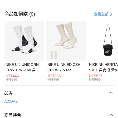
付款方式
信用卡一次付款
商品加價購 (9)
查看全部
信用卡分期付款
3 期 0 利率 每期
NT$830
21家銀行
合作金庫商業銀行
第一商業銀行
LINE Pay
華南商業銀行
彰化商業銀行
Apple Pay
上海商業儲蓄銀行
台北富邦商業銀行
國泰世華商業銀行
兆豐國際商業銀行
悠遊付
臺灣中小企業銀行
台中商業銀行
NIKE U J UNICORN
NIKE U NK ED CSH
NIKE NK HERIT
匯豐（台灣）商業銀行
華泰商業銀行
CRW 1PR -160 男女
CREW 2P-144
SMIT 男女 側背
全盈+PAY
聯邦商業銀行
遠東國際商業銀行
中統襪 FZ3393100
EMBRDY 男女 短統襪
BA5871010
NT$446
NT$365
NT$527
元大商業銀行
永豐商業銀行
NT$550
NT$450
NT$650
AFTEE先享後付
FZ3073133
玉山商業銀行
星展（台灣）商業銀行
相關說明
台新國際商業銀行
中國信託商業銀行
品牌
【關於「AFTEE先享後付」】
台灣樂天信用卡公司
AFTEE先享後付是「在收到商品之後才付款」的支付方式。 讓您購物簡單
運送方式
ADIDAS
便利好安心！
１．簡單：不需註冊會員、不需綁卡、不需儲值。
7-11取貨(快速到店)
２．便利：只要手機號碼，簡訊認證，即可結帳。
商品特色
每筆NT$100，滿NT$1,500(含以上)免運費
３．安心：先確認商品／服務後，再付款。