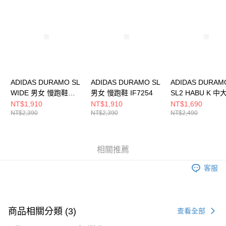
請求用戶進行身份認證。
５．嚴禁一人註冊多個帳號或使用他人資訊註冊。若發現惡意使用之情形，
恩沛科技股份有限公司將有權停止該用戶之使用額度並採取法律行動。
ADIDAS DURAMO SL
ADIDAS DURAMO SL
ADIDAS DURAM
WIDE 男女 慢跑鞋
男女 慢跑鞋 IF7254
SL2 HABU K 中
IG0309
跑步鞋 KI4120
NT$1,910
NT$1,910
NT$1,690
NT$2,390
NT$2,390
NT$2,490
相關推薦
客服
商品相關分類 (3)
查看全部