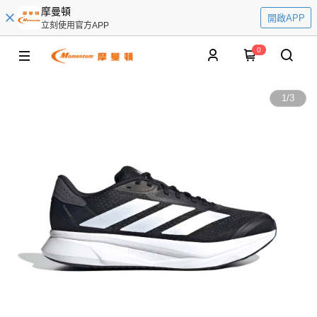
摩曼頓
開啟APP
立刻使用官方APP
0
1
/
3