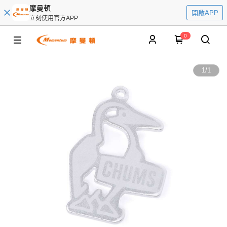
摩曼頓
開啟APP
立刻使用官方APP
0
1
/
1