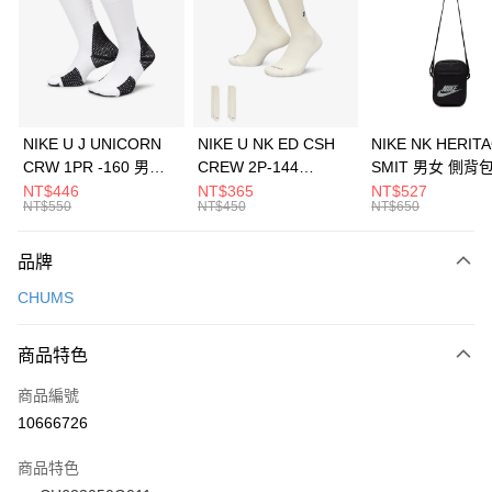
3 期 0 利率 每期
NT$83
21家銀行
合作金庫商業銀行
第一商業銀行
LINE Pay
華南商業銀行
彰化商業銀行
Apple Pay
上海商業儲蓄銀行
台北富邦商業銀行
國泰世華商業銀行
兆豐國際商業銀行
悠遊付
臺灣中小企業銀行
台中商業銀行
NIKE U J UNICORN
NIKE U NK ED CSH
NIKE NK HERIT
匯豐（台灣）商業銀行
華泰商業銀行
CRW 1PR -160 男女
CREW 2P-144
SMIT 男女 側背
全盈+PAY
聯邦商業銀行
遠東國際商業銀行
中統襪 FZ3393100
EMBRDY 男女 短統襪
BA5871010
NT$446
NT$365
NT$527
元大商業銀行
永豐商業銀行
NT$550
NT$450
NT$650
AFTEE先享後付
FZ3073133
玉山商業銀行
星展（台灣）商業銀行
相關說明
台新國際商業銀行
中國信託商業銀行
品牌
【關於「AFTEE先享後付」】
台灣樂天信用卡公司
AFTEE先享後付是「在收到商品之後才付款」的支付方式。 讓您購物簡單
運送方式
CHUMS
便利好安心！
１．簡單：不需註冊會員、不需綁卡、不需儲值。
7-11取貨(快速到店)
２．便利：只要手機號碼，簡訊認證，即可結帳。
商品特色
每筆NT$100，滿NT$1,500(含以上)免運費
３．安心：先確認商品／服務後，再付款。
商品編號
宅配
【「AFTEE先享後付」結帳流程】
１．於結帳方式選擇「AFTEE先享後付」後，將跳轉至「AFTEE先享後付」
10666726
每筆NT$100，滿NT$1,500(含以上)免運費
結帳頁面，進行簡訊認證並確認金額後，即可完成結帳。
２．訂單成立數日內，您將收到繳費通知簡訊。
商品特色
付款後門市自取
３．收到繳費通知簡訊後14天內，點擊此簡訊中的連結，可透過四大超商／