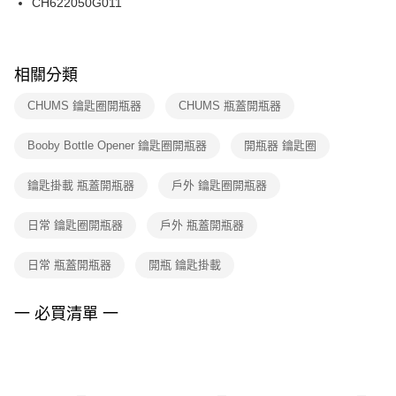
CH622050G011
每筆NT$100，滿NT$1,500(含以上)免運費
ATM／網路銀行／等多元方式進行付款，方視為交易完成。
※ 請注意：結帳手續完成當下不需立刻繳費，但若您需要取消訂單，請聯絡
購買商品的店家。未經商家同意取消之訂單仍視為有效，需透過AFTEE先享
後付繳納相關費用。
※ 交易是否成功請以「AFTEE先享後付 」之結帳頁面顯示為準，若有關於
相關分類
是否繳費成功／繳費後需取消欲退款等相關疑問，請聯繫「AFTEE先享後付
客戶支援中心」
https://netprotections.freshdesk.com/support/home
CHUMS 鑰匙圈開瓶器
CHUMS 瓶蓋開瓶器
【注意事項】
Booby Bottle Opener 鑰匙圈開瓶器
開瓶器 鑰匙圈
１．透過由恩沛科技股份有限公司提供之「AFTEE先享後付」服務完成之交
易，需依本服務之必要範圍內提供個人資料，並將交易相關給付款項請求債
權轉讓予恩沛科技股份有限公司。
鑰匙掛載 瓶蓋開瓶器
戶外 鑰匙圈開瓶器
２．關於個人資料處理事宜，請瀏覽以下網址：
https://aftee.tw/terms/#terms3
日常 鑰匙圈開瓶器
戶外 瓶蓋開瓶器
３．未成年的使用者請事先徵得法定代理人或監護人之同意方可使用
「AFTEE先享後付」，若未經同意申辦者引起之損失，本公司不負相關責
任。
日常 瓶蓋開瓶器
開瓶 鑰匙掛載
４．使用「AFTEE先享後付」時，將依據個別帳號之用戶狀況，依本公司即
時審查核予不同之上限額度；若仍有額度不足之情形，本公司將視審查結果
請求用戶進行身份認證。
一 必買清單 一
５．嚴禁一人註冊多個帳號或使用他人資訊註冊。若發現惡意使用之情形，
恩沛科技股份有限公司將有權停止該用戶之使用額度並採取法律行動。