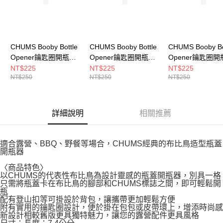
CHUMS Booby Bottle
CHUMS Booby Bottle
CHUMS Booby Bo
Opener鑰匙圈開瓶器
Opener鑰匙圈開瓶器
Opener鑰匙圈開
CH622050T001
CH622050R001
CH622050Y001
NT$225
NT$225
NT$225
NT$250
NT$250
NT$250
詳細說明
相關推薦
適合露營、BBQ、野餐等場合，CHUMS經典的布比鳥造型瓶蓋
開瓶器
〈商品特色〉
以CHUMS的代表性布比鳥為設計靈感的瓶蓋開瓶器，別具一格
只需將瓶蓋卡在布比鳥的腳部和CHUMS標誌之間，即可輕鬆開
瓶
配有登山扣等可掛設於背包，讓攜帶更加輕鬆方便
附有實用的鑰匙圈設計，便於掛在包包或皮帶環上，增添時尚感
新設計相較舊版更具獨特魅力，讓您的露營配件更具風格