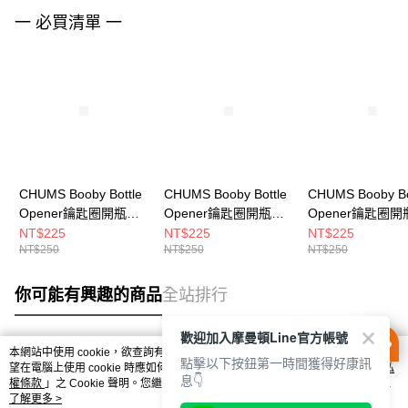
一 必買清單 一
CHUMS Booby Bottle
CHUMS Booby Bottle
CHUMS Booby Bo
Opener鑰匙圈開瓶器
Opener鑰匙圈開瓶器
Opener鑰匙圈開
CH622050T001
CH622050R001
CH622050Y001
NT$225
NT$225
NT$225
NT$250
NT$250
NT$250
你可能有興趣的商品
全站排行
歡迎加入摩曼頓Line官方帳號
本網站中使用 cookie，欲查詢有關本網站使用 cookie 方式之詳情，及若您不希
點擊以下按鈕第一時間獲得好康訊
熱門標籤
望在電腦上使用 cookie 時應如何變更電腦的 cookie 設定，請參閱本網站「
隱私
息👇
權條款
」之 Cookie 聲明。您繼續使用本網站即表示您同意本公司得按本網站使
用條款之 Cookie 聲明使用 cookie。
了解更多 >