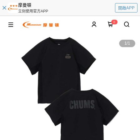
摩曼頓
開啟APP
立刻使用官方APP
0
1
/
1