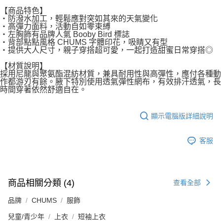
【商品特色】
・防潑水加工，輕鬆應對突如其來的天氣變化
・高彈力面料，活動自如零束縛
・左胸飾有品牌人氣 Booby Bird 標誌
・背部點點風格 CHUMS 字體印花，吸睛又有型
・提供大人尺寸，親子穿搭超可愛，一起打造甜蜜日常穿搭◎
【材質說明】
採用尼龍與聚氨酯混紡材質，兼具耐用性與高彈性，應付各種動
作都游刃有餘。腋下特別使用透氣彈性網布，有效排汗透氣，長
時間穿著依然舒適自在。
顯示電腦版詳細說明
客服
商品相關分類 (4)
查看全部
品牌
CHUMS
服飾
兒童/青少年
上衣
短袖上衣