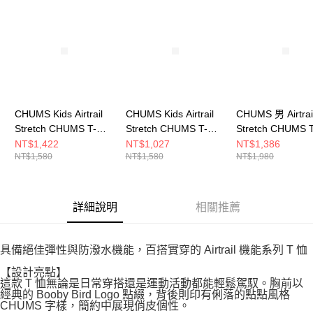
請求用戶進行身份認證。
５．嚴禁一人註冊多個帳號或使用他人資訊註冊。若發現惡意使用之情形，
恩沛科技股份有限公司將有權停止該用戶之使用額度並採取法律行動。
CHUMS Kids Airtrail
CHUMS Kids Airtrail
CHUMS 男 Airtrai
Stretch CHUMS T-
Stretch CHUMS T-
Stretch CHUMS T
Shirt 中大童 短袖上衣
Shirt 中大童 短袖上衣
Shirt短袖上衣
NT$1,422
NT$1,027
NT$1,386
NT$1,580
NT$1,580
NT$1,980
淺灰 CH211358G020
卡其綠
CH012580Y074
CH211358M022
詳細說明
相關推薦
具備絕佳彈性與防潑水機能，百搭實穿的 Airtrail 機能系列 T 恤
【設計亮點】
這款 T 恤無論是日常穿搭還是運動活動都能輕鬆駕馭。胸前以
經典的 Booby Bird Logo 點綴，背後則印有俐落的點點風格
CHUMS 字樣，簡約中展現俏皮個性。