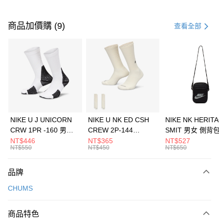
付款方式
信用卡一次付款
商品加價購 (9)
查看全部
信用卡分期付款
3 期 0 利率 每期
NT$526
21家銀行
合作金庫商業銀行
第一商業銀行
LINE Pay
華南商業銀行
彰化商業銀行
Apple Pay
上海商業儲蓄銀行
台北富邦商業銀行
國泰世華商業銀行
兆豐國際商業銀行
悠遊付
臺灣中小企業銀行
台中商業銀行
NIKE U J UNICORN
NIKE U NK ED CSH
NIKE NK HERIT
匯豐（台灣）商業銀行
華泰商業銀行
CRW 1PR -160 男女
CREW 2P-144
SMIT 男女 側背
全盈+PAY
聯邦商業銀行
遠東國際商業銀行
中統襪 FZ3393100
EMBRDY 男女 短統襪
BA5871010
NT$446
NT$365
NT$527
元大商業銀行
永豐商業銀行
NT$550
NT$450
NT$650
AFTEE先享後付
FZ3073133
玉山商業銀行
星展（台灣）商業銀行
相關說明
台新國際商業銀行
中國信託商業銀行
品牌
【關於「AFTEE先享後付」】
台灣樂天信用卡公司
AFTEE先享後付是「在收到商品之後才付款」的支付方式。 讓您購物簡單
運送方式
CHUMS
便利好安心！
１．簡單：不需註冊會員、不需綁卡、不需儲值。
7-11取貨(快速到店)
２．便利：只要手機號碼，簡訊認證，即可結帳。
商品特色
每筆NT$100，滿NT$1,500(含以上)免運費
３．安心：先確認商品／服務後，再付款。