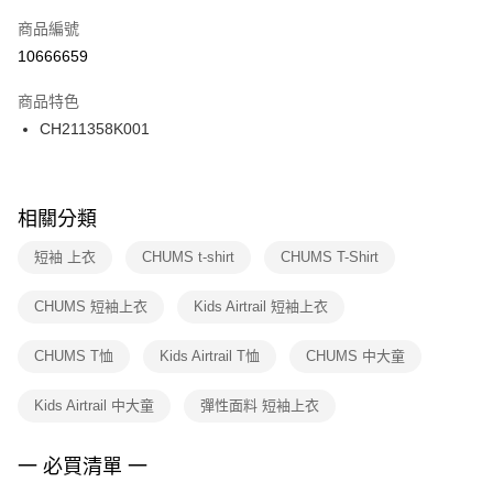
商品編號
宅配
【「AFTEE先享後付」結帳流程】
１．於結帳方式選擇「AFTEE先享後付」後，將跳轉至「AFTEE先享後付」
10666659
每筆NT$100，滿NT$1,500(含以上)免運費
結帳頁面，進行簡訊認證並確認金額後，即可完成結帳。
２．訂單成立數日內，您將收到繳費通知簡訊。
商品特色
付款後門市自取
３．收到繳費通知簡訊後14天內，點擊此簡訊中的連結，可透過四大超商／
CH211358K001
每筆NT$100，滿NT$1,500(含以上)免運費
ATM／網路銀行／等多元方式進行付款，方視為交易完成。
※ 請注意：結帳手續完成當下不需立刻繳費，但若您需要取消訂單，請聯絡
購買商品的店家。未經商家同意取消之訂單仍視為有效，需透過AFTEE先享
後付繳納相關費用。
※ 交易是否成功請以「AFTEE先享後付 」之結帳頁面顯示為準，若有關於
相關分類
是否繳費成功／繳費後需取消欲退款等相關疑問，請聯繫「AFTEE先享後付
客戶支援中心」
https://netprotections.freshdesk.com/support/home
短袖 上衣
CHUMS t-shirt
CHUMS T-Shirt
【注意事項】
CHUMS 短袖上衣
Kids Airtrail 短袖上衣
１．透過由恩沛科技股份有限公司提供之「AFTEE先享後付」服務完成之交
易，需依本服務之必要範圍內提供個人資料，並將交易相關給付款項請求債
權轉讓予恩沛科技股份有限公司。
CHUMS T恤
Kids Airtrail T恤
CHUMS 中大童
２．關於個人資料處理事宜，請瀏覽以下網址：
https://aftee.tw/terms/#terms3
Kids Airtrail 中大童
彈性面料 短袖上衣
３．未成年的使用者請事先徵得法定代理人或監護人之同意方可使用
「AFTEE先享後付」，若未經同意申辦者引起之損失，本公司不負相關責
任。
一 必買清單 一
４．使用「AFTEE先享後付」時，將依據個別帳號之用戶狀況，依本公司即
時審查核予不同之上限額度；若仍有額度不足之情形，本公司將視審查結果