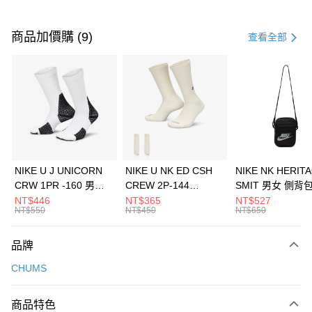
付款方式
信用卡一次付款
商品加價購 (9)
查看全部
信用卡分期付款
3 期 0 利率 每期
NT$460
21家銀行
合作金庫商業銀行
第一商業銀行
LINE Pay
華南商業銀行
彰化商業銀行
Apple Pay
上海商業儲蓄銀行
台北富邦商業銀行
國泰世華商業銀行
兆豐國際商業銀行
悠遊付
臺灣中小企業銀行
台中商業銀行
NIKE U J UNICORN
NIKE U NK ED CSH
NIKE NK HERIT
匯豐（台灣）商業銀行
華泰商業銀行
CRW 1PR -160 男女
CREW 2P-144
SMIT 男女 側背
全盈+PAY
聯邦商業銀行
遠東國際商業銀行
中統襪 FZ3393100
EMBRDY 男女 短統襪
BA5871010
NT$446
NT$365
NT$527
元大商業銀行
永豐商業銀行
NT$550
NT$450
NT$650
AFTEE先享後付
FZ3073133
玉山商業銀行
星展（台灣）商業銀行
相關說明
台新國際商業銀行
中國信託商業銀行
品牌
【關於「AFTEE先享後付」】
台灣樂天信用卡公司
AFTEE先享後付是「在收到商品之後才付款」的支付方式。 讓您購物簡單
運送方式
CHUMS
便利好安心！
１．簡單：不需註冊會員、不需綁卡、不需儲值。
7-11取貨(快速到店)
２．便利：只要手機號碼，簡訊認證，即可結帳。
商品特色
每筆NT$100，滿NT$1,500(含以上)免運費
３．安心：先確認商品／服務後，再付款。