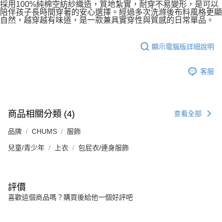
採用100%純棉空紡紗織造，質地紮實，耐穿不易變形，是可以
陪伴孩子長時間穿著的安心選擇。經過多次洗滌後布料風格更顯
自然，越穿越有味道，是一款兼具實穿性與質感的日常單品。
顯示電腦版詳細說明
客服
商品相關分類 (4)
查看全部
品牌
CHUMS
服飾
兒童/青少年
上衣
包屁衣/連身服飾
評價
喜歡這個商品嗎？購買後給他一個好評吧