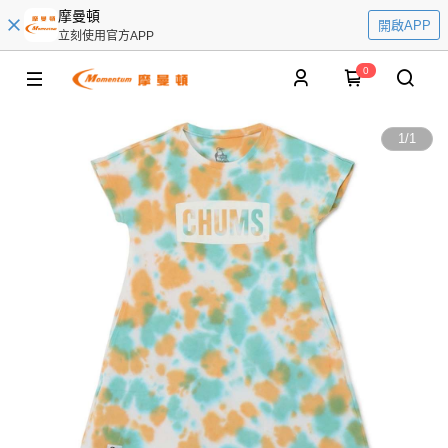
摩曼頓
開啟APP
立刻使用官方APP
0
1
/
1