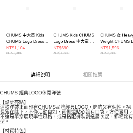
請求用戶進行身份認證。
５．嚴禁一人註冊多個帳號或使用他人資訊註冊。若發現惡意使用之情形，
恩沛科技股份有限公司將有權停止該用戶之使用額度並採取法律行動。
CHUMS 中大童 Kids
CHUMS Kids CHUMS
CHUMS 女 Heav
CHUMS Logo Dress短
Logo Dress 中大童 短
Weight CHUMS 
袖洋裝
袖洋裝
Dress洋裝
NT$1,104
NT$690
NT$1,596
NT$1,380
NT$1,380
NT$2,280
CH211284M062
CH211284W075
CH181258G057
詳細說明
相關推薦
CHUMS 經典LOGO休閒洋裝
【設計亮點】
這款洋裝正面印有CHUMS品牌經典LOGO，簡約又有個性。裙
長落在膝下，不僅活動自如，兩側還貼心設有口袋，方便實用。
不論是單穿展現率性風格，或是搭配褲裝創造層次感，都輕鬆有
型。
【材質特色】