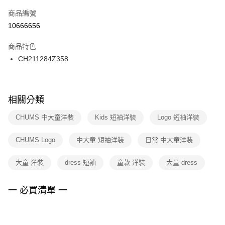
商品編號
宅配
【「AFTEE先享後付」結帳流程】
１．於結帳方式選擇「AFTEE先享後付」後，將跳轉至「AFTEE先享後付」
10666656
每筆NT$100，滿NT$1,500(含以上)免運費
結帳頁面，進行簡訊認證並確認金額後，即可完成結帳。
２．訂單成立數日內，您將收到繳費通知簡訊。
商品特色
付款後門市自取
３．收到繳費通知簡訊後14天內，點擊此簡訊中的連結，可透過四大超商／
CH211284Z358
每筆NT$100，滿NT$1,500(含以上)免運費
ATM／網路銀行／等多元方式進行付款，方視為交易完成。
※ 請注意：結帳手續完成當下不需立刻繳費，但若您需要取消訂單，請聯絡
購買商品的店家。未經商家同意取消之訂單仍視為有效，需透過AFTEE先享
後付繳納相關費用。
※ 交易是否成功請以「AFTEE先享後付 」之結帳頁面顯示為準，若有關於
相關分類
是否繳費成功／繳費後需取消欲退款等相關疑問，請聯繫「AFTEE先享後付
客戶支援中心」
https://netprotections.freshdesk.com/support/home
CHUMS 中大童洋裝
Kids 短袖洋裝
Logo 短袖洋裝
【注意事項】
CHUMS Logo
中大童 短袖洋裝
日常 中大童洋裝
１．透過由恩沛科技股份有限公司提供之「AFTEE先享後付」服務完成之交
易，需依本服務之必要範圍內提供個人資料，並將交易相關給付款項請求債
權轉讓予恩沛科技股份有限公司。
大童 洋裝
dress 短袖
童款 洋裝
大童 dress
２．關於個人資料處理事宜，請瀏覽以下網址：
https://aftee.tw/terms/#terms3
３．未成年的使用者請事先徵得法定代理人或監護人之同意方可使用
一 必買清單 一
「AFTEE先享後付」，若未經同意申辦者引起之損失，本公司不負相關責
任。
４．使用「AFTEE先享後付」時，將依據個別帳號之用戶狀況，依本公司即
時審查核予不同之上限額度；若仍有額度不足之情形，本公司將視審查結果