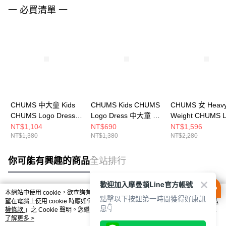
一 必買清單 一
CHUMS 中大童 Kids
CHUMS Kids CHUMS
CHUMS 女 Heav
CHUMS Logo Dress短
Logo Dress 中大童 短
Weight CHUMS 
袖洋裝
袖洋裝
Dress洋裝
NT$1,104
NT$690
NT$1,596
NT$1,380
NT$1,380
NT$2,280
CH211284M062
CH211284W075
CH181258G057
你可能有興趣的商品
全站排行
歡迎加入摩曼頓Line官方帳號
本網站中使用 cookie，欲查詢有關本網站使用 cookie 方式之詳情，及若您不希
點擊以下按鈕第一時間獲得好康訊
熱門標籤
望在電腦上使用 cookie 時應如何變更電腦的 cookie 設定，請參閱本網站「
隱私
息👇
權條款
」之 Cookie 聲明。您繼續使用本網站即表示您同意本公司得按本網站使
用條款之 Cookie 聲明使用 cookie。
了解更多 >