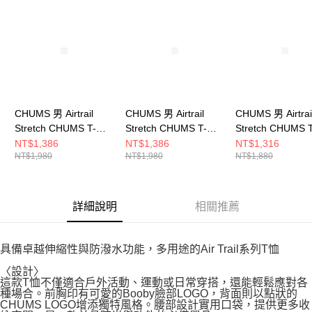
請求用戶進行身份認證。
５．嚴禁一人註冊多個帳號或使用他人資訊註冊。若發現惡意使用之情形，
恩沛科技股份有限公司將有權停止該用戶之使用額度並採取法律行動。
CHUMS 男 Airtrail
CHUMS 男 Airtrail
CHUMS 男 Airtrai
Stretch CHUMS T-
Stretch CHUMS T-
Stretch CHUMS T
Shirt短袖上衣
Shirt短袖上衣
Shirt短袖上衣
NT$1,386
NT$1,386
NT$1,316
NT$1,980
NT$1,980
NT$1,880
CH012580Y074
CH012580D001
CH012344B001
詳細說明
相關推薦
具備卓越伸縮性與防潑水功能，多用途的Air Trail系列T恤
〈設計〉
這款T恤不僅適合戶外活動、運動或日常穿搭，還能輕鬆應對各
種場合。前胸印有可愛的Booby臉部LOGO，背面則以點狀的
CHUMS LOGO增添獨特風格。腰部設計實用口袋，提供更多收