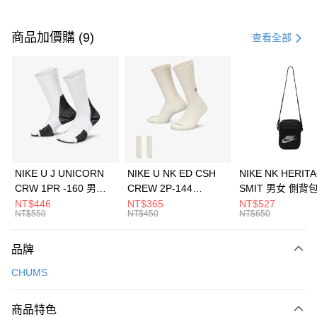
付款方式
信用卡一次付款
商品加價購 (9)
查看全部
信用卡分期付款
3 期 0 利率 每期
NT$660
21家銀行
合作金庫商業銀行
第一商業銀行
LINE Pay
華南商業銀行
彰化商業銀行
Apple Pay
上海商業儲蓄銀行
台北富邦商業銀行
國泰世華商業銀行
兆豐國際商業銀行
悠遊付
臺灣中小企業銀行
台中商業銀行
NIKE U J UNICORN
NIKE U NK ED CSH
NIKE NK HERIT
匯豐（台灣）商業銀行
華泰商業銀行
CRW 1PR -160 男女
CREW 2P-144
SMIT 男女 側背
全盈+PAY
聯邦商業銀行
遠東國際商業銀行
中統襪 FZ3393100
EMBRDY 男女 短統襪
BA5871010
NT$446
NT$365
NT$527
元大商業銀行
永豐商業銀行
NT$550
NT$450
NT$650
AFTEE先享後付
FZ3073133
玉山商業銀行
星展（台灣）商業銀行
相關說明
台新國際商業銀行
中國信託商業銀行
品牌
【關於「AFTEE先享後付」】
台灣樂天信用卡公司
AFTEE先享後付是「在收到商品之後才付款」的支付方式。 讓您購物簡單
運送方式
CHUMS
便利好安心！
１．簡單：不需註冊會員、不需綁卡、不需儲值。
7-11取貨(快速到店)
２．便利：只要手機號碼，簡訊認證，即可結帳。
商品特色
每筆NT$100，滿NT$1,500(含以上)免運費
３．安心：先確認商品／服務後，再付款。