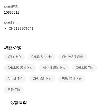
商品編號
宅配
【「AFTEE先享後付」結帳流程】
１．於結帳方式選擇「AFTEE先享後付」後，將跳轉至「AFTEE先享後付」
10666611
每筆NT$100，滿NT$1,500(含以上)免運費
結帳頁面，進行簡訊認證並確認金額後，即可完成結帳。
２．訂單成立數日內，您將收到繳費通知簡訊。
商品特色
付款後門市自取
３．收到繳費通知簡訊後14天內，點擊此簡訊中的連結，可透過四大超商／
CH012580T041
每筆NT$100，滿NT$1,500(含以上)免運費
ATM／網路銀行／等多元方式進行付款，方視為交易完成。
※ 請注意：結帳手續完成當下不需立刻繳費，但若您需要取消訂單，請聯絡
購買商品的店家。未經商家同意取消之訂單仍視為有效，需透過AFTEE先享
後付繳納相關費用。
※ 交易是否成功請以「AFTEE先享後付 」之結帳頁面顯示為準，若有關於
相關分類
是否繳費成功／繳費後需取消欲退款等相關疑問，請聯繫「AFTEE先享後付
客戶支援中心」
https://netprotections.freshdesk.com/support/home
短袖 上衣
CHUMS t-shirt
CHUMS T-Shirt
【注意事項】
CHUMS 短袖上衣
Airtrail 短袖上衣
CHUMS T恤
１．透過由恩沛科技股份有限公司提供之「AFTEE先享後付」服務完成之交
易，需依本服務之必要範圍內提供個人資料，並將交易相關給付款項請求債
權轉讓予恩沛科技股份有限公司。
Airtrail T恤
CHUMS 上衣
男款 短袖上衣
２．關於個人資料處理事宜，請瀏覽以下網址：
https://aftee.tw/terms/#terms3
男款 T恤
３．未成年的使用者請事先徵得法定代理人或監護人之同意方可使用
「AFTEE先享後付」，若未經同意申辦者引起之損失，本公司不負相關責
任。
一 必買清單 一
４．使用「AFTEE先享後付」時，將依據個別帳號之用戶狀況，依本公司即
時審查核予不同之上限額度；若仍有額度不足之情形，本公司將視審查結果