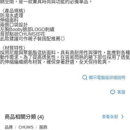
納空間，是一款兼具時尚與功能的必備單品。
〈產品規格〉
防潑水處理
伸縮面料
兩側口袋設計
左胸Booby臉部LOGO刺繡
背部點狀CHUMS印花
此款建議可作親子裝搭配推薦◎
〈材質特性〉
採用尼龍與聚氨酯混紡面料，具有高耐用性與彈性，能應對各種
動作需求。為了提高透氣性，在容易悶熱的腋下部位採用了透氣
的伸縮編織網布材質，確保穿著舒適，全天保持乾爽。
顯示電腦版詳細說明
客服
商品相關分類 (4)
查看全部
品牌
CHUMS
服飾