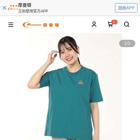
摩曼頓
開啟APP
立刻使用官方APP
0
1
/
3