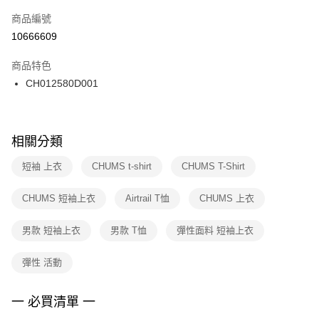
商品編號
宅配
【「AFTEE先享後付」結帳流程】
１．於結帳方式選擇「AFTEE先享後付」後，將跳轉至「AFTEE先享後付」
10666609
每筆NT$100，滿NT$1,500(含以上)免運費
結帳頁面，進行簡訊認證並確認金額後，即可完成結帳。
２．訂單成立數日內，您將收到繳費通知簡訊。
商品特色
付款後門市自取
３．收到繳費通知簡訊後14天內，點擊此簡訊中的連結，可透過四大超商／
CH012580D001
每筆NT$100，滿NT$1,500(含以上)免運費
ATM／網路銀行／等多元方式進行付款，方視為交易完成。
※ 請注意：結帳手續完成當下不需立刻繳費，但若您需要取消訂單，請聯絡
購買商品的店家。未經商家同意取消之訂單仍視為有效，需透過AFTEE先享
後付繳納相關費用。
※ 交易是否成功請以「AFTEE先享後付 」之結帳頁面顯示為準，若有關於
相關分類
是否繳費成功／繳費後需取消欲退款等相關疑問，請聯繫「AFTEE先享後付
客戶支援中心」
https://netprotections.freshdesk.com/support/home
短袖 上衣
CHUMS t-shirt
CHUMS T-Shirt
【注意事項】
CHUMS 短袖上衣
Airtrail T恤
CHUMS 上衣
１．透過由恩沛科技股份有限公司提供之「AFTEE先享後付」服務完成之交
易，需依本服務之必要範圍內提供個人資料，並將交易相關給付款項請求債
權轉讓予恩沛科技股份有限公司。
男款 短袖上衣
男款 T恤
彈性面料 短袖上衣
２．關於個人資料處理事宜，請瀏覽以下網址：
https://aftee.tw/terms/#terms3
彈性 活動
３．未成年的使用者請事先徵得法定代理人或監護人之同意方可使用
「AFTEE先享後付」，若未經同意申辦者引起之損失，本公司不負相關責
任。
一 必買清單 一
４．使用「AFTEE先享後付」時，將依據個別帳號之用戶狀況，依本公司即
時審查核予不同之上限額度；若仍有額度不足之情形，本公司將視審查結果