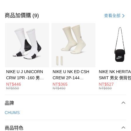
付款方式
信用卡一次付款
商品加價購 (9)
查看全部
信用卡分期付款
3 期 0 利率 每期
NT$660
21家銀行
合作金庫商業銀行
第一商業銀行
LINE Pay
華南商業銀行
彰化商業銀行
Apple Pay
上海商業儲蓄銀行
台北富邦商業銀行
國泰世華商業銀行
兆豐國際商業銀行
悠遊付
臺灣中小企業銀行
台中商業銀行
NIKE U J UNICORN
NIKE U NK ED CSH
NIKE NK HERIT
匯豐（台灣）商業銀行
華泰商業銀行
CRW 1PR -160 男女
CREW 2P-144
SMIT 男女 側背
全盈+PAY
聯邦商業銀行
遠東國際商業銀行
中統襪 FZ3393100
EMBRDY 男女 短統襪
BA5871010
NT$446
NT$365
NT$527
元大商業銀行
永豐商業銀行
NT$550
NT$450
NT$650
AFTEE先享後付
FZ3073133
玉山商業銀行
星展（台灣）商業銀行
相關說明
台新國際商業銀行
中國信託商業銀行
品牌
【關於「AFTEE先享後付」】
台灣樂天信用卡公司
AFTEE先享後付是「在收到商品之後才付款」的支付方式。 讓您購物簡單
運送方式
CHUMS
便利好安心！
１．簡單：不需註冊會員、不需綁卡、不需儲值。
7-11取貨(快速到店)
２．便利：只要手機號碼，簡訊認證，即可結帳。
商品特色
每筆NT$100，滿NT$1,500(含以上)免運費
３．安心：先確認商品／服務後，再付款。