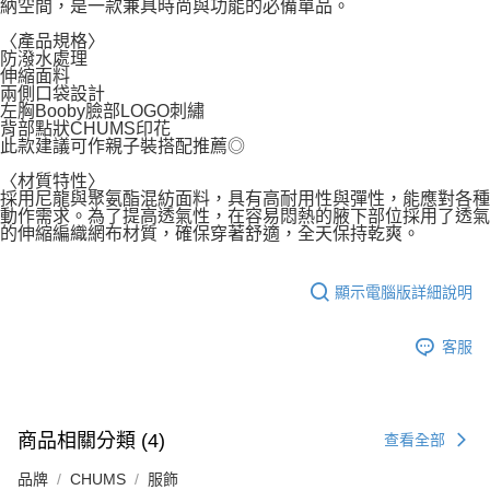
納空間，是一款兼具時尚與功能的必備單品。
〈產品規格〉
防潑水處理
伸縮面料
兩側口袋設計
左胸Booby臉部LOGO刺繡
背部點狀CHUMS印花
此款建議可作親子裝搭配推薦◎
〈材質特性〉
採用尼龍與聚氨酯混紡面料，具有高耐用性與彈性，能應對各種
動作需求。為了提高透氣性，在容易悶熱的腋下部位採用了透氣
的伸縮編織網布材質，確保穿著舒適，全天保持乾爽。
顯示電腦版詳細說明
客服
商品相關分類 (4)
查看全部
品牌
CHUMS
服飾