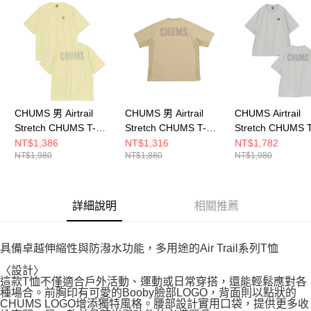
請求用戶進行身份認證。
５．嚴禁一人註冊多個帳號或使用他人資訊註冊。若發現惡意使用之情形，
恩沛科技股份有限公司將有權停止該用戶之使用額度並採取法律行動。
CHUMS 男 Airtrail
CHUMS 男 Airtrail
CHUMS Airtrail
Stretch CHUMS T-
Stretch CHUMS T-
Stretch CHUMS T
Shirt短袖上衣
Shirt短袖上衣
Shirt 男 短袖上
NT$1,386
NT$1,316
NT$1,782
NT$1,980
NT$1,880
NT$1,980
CH012580Y074
CH012344B001
CH012580G020
詳細說明
相關推薦
具備卓越伸縮性與防潑水功能，多用途的Air Trail系列T恤
〈設計〉
這款T恤不僅適合戶外活動、運動或日常穿搭，還能輕鬆應對各
種場合。前胸印有可愛的Booby臉部LOGO，背面則以點狀的
CHUMS LOGO增添獨特風格。腰部設計實用口袋，提供更多收