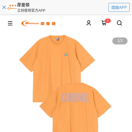
摩曼頓
開啟APP
立刻使用官方APP
0
1
/
3