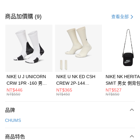
付款方式
信用卡一次付款
商品加價購 (9)
查看全部
信用卡分期付款
3 期 0 利率 每期
NT$660
21家銀行
合作金庫商業銀行
第一商業銀行
LINE Pay
華南商業銀行
彰化商業銀行
Apple Pay
上海商業儲蓄銀行
台北富邦商業銀行
國泰世華商業銀行
兆豐國際商業銀行
悠遊付
臺灣中小企業銀行
台中商業銀行
NIKE U J UNICORN
NIKE U NK ED CSH
NIKE NK HERIT
匯豐（台灣）商業銀行
華泰商業銀行
CRW 1PR -160 男女
CREW 2P-144
SMIT 男女 側背
全盈+PAY
聯邦商業銀行
遠東國際商業銀行
中統襪 FZ3393100
EMBRDY 男女 短統襪
BA5871010
NT$446
NT$365
NT$527
元大商業銀行
永豐商業銀行
NT$550
NT$450
NT$650
AFTEE先享後付
FZ3073133
玉山商業銀行
星展（台灣）商業銀行
相關說明
台新國際商業銀行
中國信託商業銀行
品牌
【關於「AFTEE先享後付」】
台灣樂天信用卡公司
AFTEE先享後付是「在收到商品之後才付款」的支付方式。 讓您購物簡單
運送方式
CHUMS
便利好安心！
１．簡單：不需註冊會員、不需綁卡、不需儲值。
7-11取貨(快速到店)
２．便利：只要手機號碼，簡訊認證，即可結帳。
商品特色
每筆NT$100，滿NT$1,500(含以上)免運費
３．安心：先確認商品／服務後，再付款。