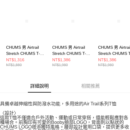
請求用戶進行身份認證。
５．嚴禁一人註冊多個帳號或使用他人資訊註冊。若發現惡意使用之情形，
恩沛科技股份有限公司將有權停止該用戶之使用額度並採取法律行動。
CHUMS 男 Airtrail
CHUMS 男 Airtrail
CHUMS 男 Airtrai
Stretch CHUMS T-
Stretch CHUMS T-
Stretch CHUMS T
Shirt短袖上衣
Shirt短袖上衣
Shirt短袖上衣
NT$1,316
NT$1,386
NT$1,386
NT$1,880
NT$1,980
NT$1,980
CH012344B001
CH012580Y074
CH012580D001
詳細說明
相關推薦
具備卓越伸縮性與防潑水功能，多用途的Air Trail系列T恤
〈設計〉
這款T恤不僅適合戶外活動、運動或日常穿搭，還能輕鬆應對各
種場合。前胸印有可愛的Booby臉部LOGO，背面則以點狀的
CHUMS LOGO增添獨特風格。腰部設計實用口袋，提供更多收