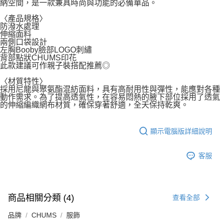
納空間，是一款兼具時尚與功能的必備單品。
〈產品規格〉
防潑水處理
伸縮面料
兩側口袋設計
左胸Booby臉部LOGO刺繡
背部點狀CHUMS印花
此款建議可作親子裝搭配推薦◎
〈材質特性〉
採用尼龍與聚氨酯混紡面料，具有高耐用性與彈性，能應對各種
動作需求。為了提高透氣性，在容易悶熱的腋下部位採用了透氣
的伸縮編織網布材質，確保穿著舒適，全天保持乾爽。
顯示電腦版詳細說明
客服
商品相關分類 (4)
查看全部
品牌
CHUMS
服飾