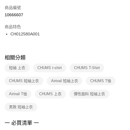
商品編號
宅配
【「AFTEE先享後付」結帳流程】
１．於結帳方式選擇「AFTEE先享後付」後，將跳轉至「AFTEE先享後付」
10666607
每筆NT$100，滿NT$1,500(含以上)免運費
結帳頁面，進行簡訊認證並確認金額後，即可完成結帳。
２．訂單成立數日內，您將收到繳費通知簡訊。
商品特色
付款後門市自取
３．收到繳費通知簡訊後14天內，點擊此簡訊中的連結，可透過四大超商／
CH012580A001
每筆NT$100，滿NT$1,500(含以上)免運費
ATM／網路銀行／等多元方式進行付款，方視為交易完成。
※ 請注意：結帳手續完成當下不需立刻繳費，但若您需要取消訂單，請聯絡
購買商品的店家。未經商家同意取消之訂單仍視為有效，需透過AFTEE先享
後付繳納相關費用。
※ 交易是否成功請以「AFTEE先享後付 」之結帳頁面顯示為準，若有關於
相關分類
是否繳費成功／繳費後需取消欲退款等相關疑問，請聯繫「AFTEE先享後付
客戶支援中心」
https://netprotections.freshdesk.com/support/home
短袖 上衣
CHUMS t-shirt
CHUMS T-Shirt
【注意事項】
CHUMS 短袖上衣
Airtrail 短袖上衣
CHUMS T恤
１．透過由恩沛科技股份有限公司提供之「AFTEE先享後付」服務完成之交
易，需依本服務之必要範圍內提供個人資料，並將交易相關給付款項請求債
權轉讓予恩沛科技股份有限公司。
Airtrail T恤
CHUMS 上衣
彈性面料 短袖上衣
２．關於個人資料處理事宜，請瀏覽以下網址：
https://aftee.tw/terms/#terms3
男款 短袖上衣
３．未成年的使用者請事先徵得法定代理人或監護人之同意方可使用
「AFTEE先享後付」，若未經同意申辦者引起之損失，本公司不負相關責
任。
一 必買清單 一
４．使用「AFTEE先享後付」時，將依據個別帳號之用戶狀況，依本公司即
時審查核予不同之上限額度；若仍有額度不足之情形，本公司將視審查結果