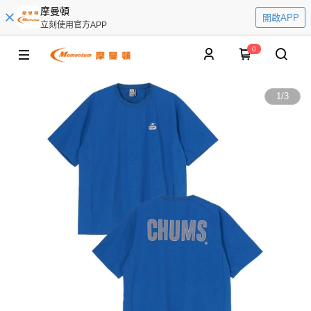
摩曼頓
開啟APP
立刻使用官方APP
0
1
/
3