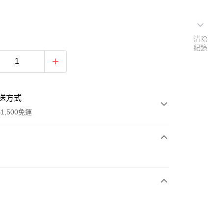
清除
紀錄
送方式
1,500免運
次付款
期付款
0 利率 每期
NT$560
21家銀行
庫商業銀行
第一商業銀行
業銀行
彰化商業銀行