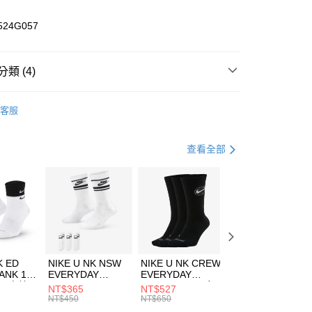
業儲蓄銀行
台北富邦商業銀行
華商業銀行
兆豐國際商業銀行
524G057
小企業銀行
台中商業銀行
台灣）商業銀行
華泰商業銀行
業銀行
遠東國際商業銀行
類 (4)
業銀行
永豐商業銀行
享後付
業銀行
星展（台灣）商業銀行
HUMS
服飾
客服
際商業銀行
中國信託商業銀行
FTEE先享後付」】
上衣
短袖上衣
天信用卡公司
先享後付是「在收到商品之後才付款」的支付方式。 讓您購物簡單
心！
休閒戶外
服飾
查看全部
：不需註冊會員、不需綁卡、不需儲值。
：只要手機號碼，簡訊認證，即可結帳。
清爽穿搭｜短袖上衣4折起
(快速到店)
：先確認商品／服務後，再付款。
00，滿NT$1,500(含以上)免運費
EE先享後付」結帳流程】
方式選擇「AFTEE先享後付」後，將跳轉至「AFTEE先享後
頁面，進行簡訊認證並確認金額後，即可完成結帳。
00，滿NT$1,500(含以上)免運費
成立數日內，您將收到繳費通知簡訊。
費通知簡訊後14天內，點擊此簡訊中的連結，可透過四大超商
市自取
K ED
NIKE U NK NSW
NIKE U NK CREW
NIKE U NK
網路銀行／等多元方式進行付款，方視為交易完成。
ANK 1P
EVERYDAY
EVERYDAY
EVERYDAY LTW
00，滿NT$1,500(含以上)免運費
：結帳手續完成當下不需立刻繳費，但若您需要取消訂單，請聯
 男 中統
ESSENTIAL CR
BBALL 3PR 男女
ANKLE 3PR 男女
NT$365
NT$527
NT$365
的店家。未經商家同意取消之訂單仍視為有效，需透過AFTEE
8104
男女 短統襪
長統襪
踝襪 SX7677010
NT$450
NT$650
NT$450
繳納相關費用。
DX5089103
DA2123010