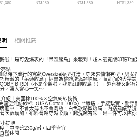
 黑色
袖上衣 黑色
CH012278G075
衣 白色
$1,380
NT$980
NT$1,380
NT$1,380
012750K001
CH211447K001
CH01275
說明
相關推薦
鵝啦！是可愛爆表的「呆頭鰹鳥」來報到！超人氣寬版印花T恤
計亮點
恤以時下流行的寬鬆Oversize版型打造，穿起來慵懶有型，男
巧精緻的「呆頭鰹鳥」插畫為整體增添趣味感，而背面的大字設計更是吸睛重
 A BOOBY BIRD!（不是企鵝啦，我是紅腳鰹鳥！）」超有
分，讓人會心一笑～
材質介紹｜美國棉100% × 空氣紡紗技術
*美國空氣紡紗棉（USA Cotton 100%）**織造，手感紮實、
度適中，不會太薄也不會悶熱，白色款略微透膚，內搭建議穿淺
著次數增加，布料會越穿越柔順，越洗越有味，是一件可以陪你
穿搭小提醒
度：中厚磅230g/㎡，四季皆宜
寬鬆休閒