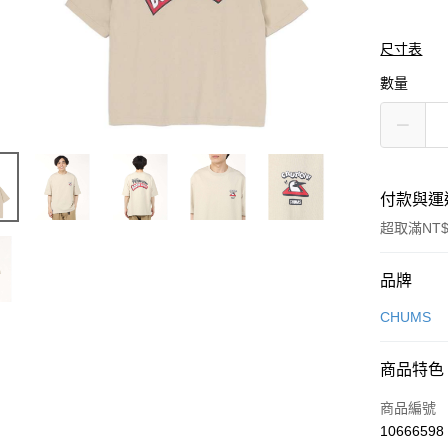
尺寸表
數量
付款與運
超取滿NT$
付款方式
品牌
信用卡一
CHUMS
信用卡分
商品特色
3 期 
商品編號
合作金
LINE Pay
10666598
華南商