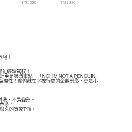
CH012279R018
CH012279Z358
衣 深藍綠
NT$1,380
NT$1,380
NT$1,380
0W001
CH012750T035
登場！
女都能輕鬆駕馭！
點：「NO! I'M NOT A PENGUIN!
梗又超有話題性！偷偷藏在字裡行間的企鵝剪影，更是小
耐穿耐洗，不易變形。
色系。
很久的質感T恤。