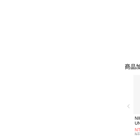
商品加
NI
U
1P
NT
統
NT