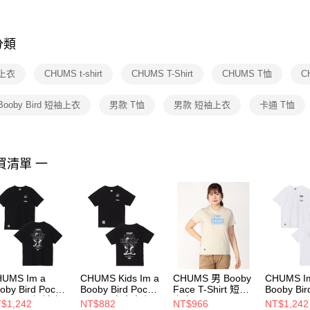
※ 交易是
是否繳費成
付客戶支
分類
【注意事
１．透過由
上衣
CHUMS t-shirt
CHUMS T-Shirt
CHUMS T恤
C
交易，需
求債權轉
２．關於
 Booby Bird 短袖上衣
男款 T恤
男款 短袖上衣
卡通 T恤
https://aft
３．未成
「AFTE
任。
買清單 一
４．使用「
即時審查
結果請求
５．嚴禁
形，恩沛
動。
UMS Im a
CHUMS Kids Im a
CHUMS 男 Booby
CHUMS I
oby Bird Pocket
Booby Bird Pocket
Face T-Shirt 短袖
Booby Bir
Shirt 男 短袖上
T-Shirt 中大童 短
上衣
T-Shirt
$1,242
NT$882
NT$966
NT$1,242