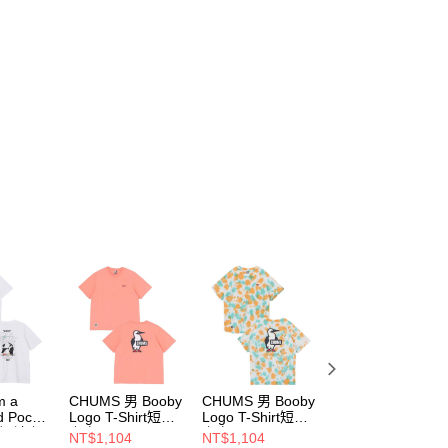
m a
CHUMS 男 Booby
CHUMS 男 Booby
CHUMS Im a
d Pocket
Logo T-Shirt短袖
Logo T-Shirt短袖
Booby Bird Pocke
 男 短袖上
上衣
上衣
T-Shirt 男 短袖上
NT$1,104
NT$1,104
NT$1,242