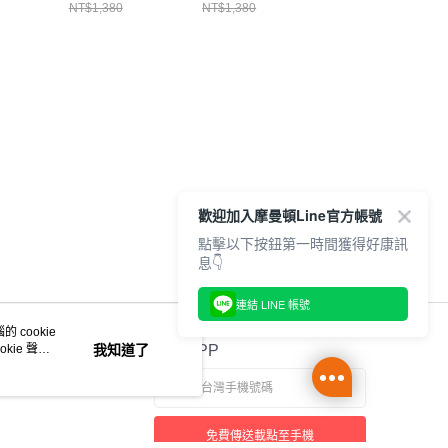
CH012279R018
CH012279Z358
衣 深藍綠
NT$1,380
NT$1,380
NT$1,380
0W001
CH012750T035
歡迎加入摩曼頓Line官方帳號
點擊以下按鈕第一時間獲得好康訊
息👇
連結 LINE 帳號
 cookie
kie 聲明
我知道了
官方APP
免費傳送載點至手機