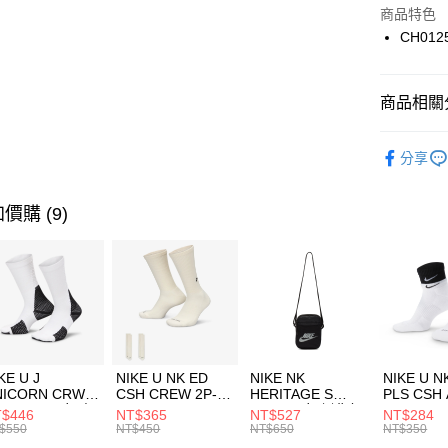
Apple Pay
上海商
商品特色
國泰世
CH012
悠遊付
臺灣中
匯豐（
全盈+PAY
聯邦商
商品相關分
元大商
AFTEE先
玉山商
品牌
C
相關說明
分享
台新國
【關於「A
男性商品
台灣樂
AFTEE
便利好安
運動類型
運送方式
價購 (9)
１．簡單
２．便利
促銷活動
7-11取貨
３．安心
每筆NT$1
【「AFT
宅配
１．於結帳
付」結帳
每筆NT$1
２．訂單
３．收到繳
付款後門
KE U J
NIKE U NK ED
NIKE NK
NIKE U N
／ATM／
NICORN CRW
CSH CREW 2P-
HERITAGE S
PLS CSH 
每筆NT$1
※ 請注意
R -160 男女 中
144 EMBRDY 男
SMIT 男女 側背包
144 DBL
$446
NT$365
NT$527
NT$284
絡購買商品
襪 FZ3393100
女 短統襪
BA5871010
襪 DH405
$550
NT$450
NT$650
NT$350
先享後付
FZ3073133