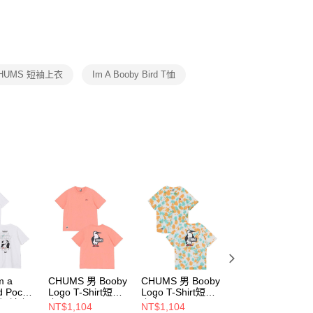
否成功請以「AFTEE先享後付 」之結帳頁面顯示為準，若有關於
功／繳費後需取消欲退款等相關疑問，請聯繫「AFTEE先享後
援中心」
https://netprotections.freshdesk.com/support/home
項】
恩沛科技股份有限公司提供之「AFTEE先享後付」服務完成之
HUMS 短袖上衣
Im A Booby Bird T恤
依本服務之必要範圍內提供個人資料，並將交易相關給付款項請
讓予恩沛科技股份有限公司。
個人資料處理事宜，請瀏覽以下網址：
ee.tw/terms/#terms3
年的使用者請事先徵得法定代理人或監護人之同意方可使用
E先享後付」，若未經同意申辦者引起之損失，本公司不負相關責
AFTEE先享後付」時，將依據個別帳號之用戶狀況，依本公司
核予不同之上限額度；若仍有額度不足之情形，本公司將視審查
用戶進行身份認證。
一人註冊多個帳號或使用他人資訊註冊。若發現惡意使用之情
科技股份有限公司將有權停止該用戶之使用額度並採取法律行
m a
CHUMS 男 Booby
CHUMS 男 Booby
CHUMS Im a
d Pocket
Logo T-Shirt短袖
Logo T-Shirt短袖
Booby Bird Pocke
 男 短袖上
上衣
上衣
T-Shirt 男 短袖上
NT$1,104
NT$1,104
NT$1,242