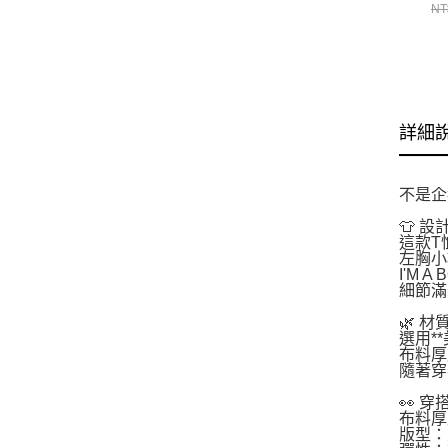
衣
NT
CH
詳細
不是企
👕 設
這款T
左胸小
I'M
細節滿
🌿 
選用*
布料厚
隨著穿
👀 
布料厚
版型：