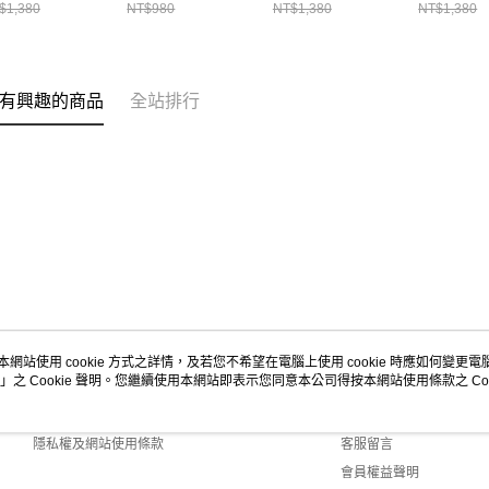
 黑色
袖上衣 黑色
CH012278G075
衣 白色
$1,380
NT$980
NT$1,380
NT$1,380
012750K001
CH211447K001
CH01275
有興趣的商品
全站排行
本網站使用 cookie 方式之詳情，及若您不希望在電腦上使用 cookie 時應如何變更電腦的
」之 Cookie 聲明。您繼續使用本網站即表示您同意本公司得按本網站使用條款之 Coo
關於我們
客服資訊
商店簡介
購物說明
隱私權及網站使用條款
客服留言
會員權益聲明