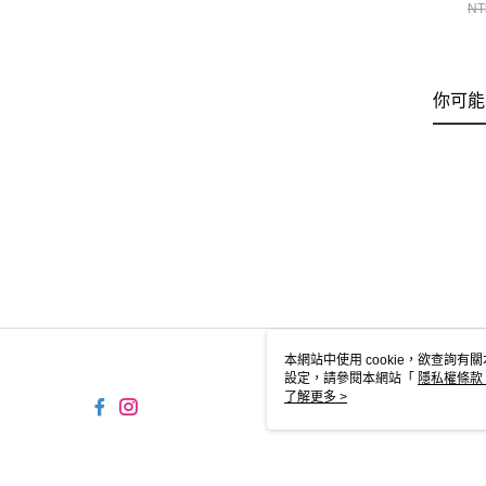
衣
NT
CH
你可能
本網站中使用 cookie，欲查詢有關
設定，請參閱本網站「
隱私權條款
使用 cookie。
了解更多 >