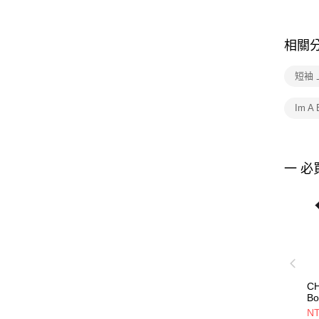
相關
短袖 
Im A
一 必
CH
Bo
T-
NT