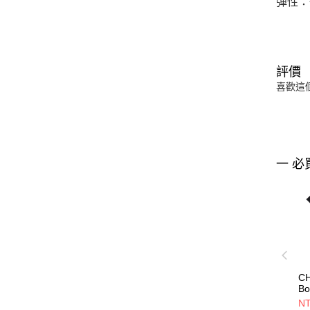
彈性：
評價
喜歡這
一 必
CH
Bo
T-
NT