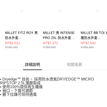
５．嚴禁一人註冊多個帳號或使用他人資訊註冊。若發現惡意使用之情形，
恩沛科技股份有限公司將有權停止該用戶之使用額度並採取法律行動。
MILLET FITZ ROY 男
MILLET 男 INTENSE
MILLET BB TOI
防水外套
PRO 25L 防水外套 黑/
暖防水外套
MIV97069832
藍 男 防水外套
MIV03143N7317
NT$2,512
NT$7,272
NT$7,542
NT$6,280
NT$8,080
NT$8,380
MIV10357N3174
詳細說明
相關推薦
• Dryedge™ 技術， 採用防水透氣DRYEDGE™ MICRO
RIPSTOP 2.5L薄膜製成
• 使用100%環保再生纖維
• 袖口、下擺可調節
• 腋下拉鍊可保持通風