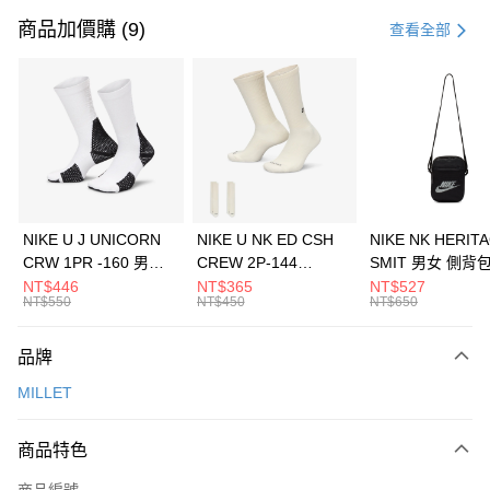
信用卡一次付款
商品加價購 (9)
查看全部
信用卡分期付款
3 期 0 利率 每期
NT$2,093
21家銀行
合作金庫商業銀行
第一商業銀行
LINE Pay
華南商業銀行
彰化商業銀行
Apple Pay
上海商業儲蓄銀行
台北富邦商業銀行
國泰世華商業銀行
兆豐國際商業銀行
悠遊付
臺灣中小企業銀行
台中商業銀行
NIKE U J UNICORN
NIKE U NK ED CSH
NIKE NK HERIT
匯豐（台灣）商業銀行
華泰商業銀行
CRW 1PR -160 男女
CREW 2P-144
SMIT 男女 側背
全盈+PAY
聯邦商業銀行
遠東國際商業銀行
中統襪 FZ3393100
EMBRDY 男女 短統襪
BA5871010
NT$446
NT$365
NT$527
元大商業銀行
永豐商業銀行
NT$550
NT$450
NT$650
AFTEE先享後付
FZ3073133
玉山商業銀行
星展（台灣）商業銀行
相關說明
台新國際商業銀行
中國信託商業銀行
品牌
【關於「AFTEE先享後付」】
台灣樂天信用卡公司
AFTEE先享後付是「在收到商品之後才付款」的支付方式。 讓您購物簡單
運送方式
MILLET
便利好安心！
１．簡單：不需註冊會員、不需綁卡、不需儲值。
7-11取貨(快速到店)
２．便利：只要手機號碼，簡訊認證，即可結帳。
商品特色
每筆NT$100，滿NT$1,500(含以上)免運費
３．安心：先確認商品／服務後，再付款。
商品編號