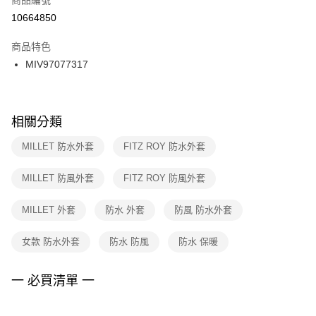
宅配
【「AFTEE先享後付」結帳流程】
１．於結帳方式選擇「AFTEE先享後付」後，將跳轉至「AFTEE先享後付」
10664850
每筆NT$100，滿NT$1,500(含以上)免運費
結帳頁面，進行簡訊認證並確認金額後，即可完成結帳。
２．訂單成立數日內，您將收到繳費通知簡訊。
商品特色
付款後門市自取
３．收到繳費通知簡訊後14天內，點擊此簡訊中的連結，可透過四大超商／
MIV97077317
每筆NT$100，滿NT$1,500(含以上)免運費
ATM／網路銀行／等多元方式進行付款，方視為交易完成。
※ 請注意：結帳手續完成當下不需立刻繳費，但若您需要取消訂單，請聯絡
購買商品的店家。未經商家同意取消之訂單仍視為有效，需透過AFTEE先享
後付繳納相關費用。
※ 交易是否成功請以「AFTEE先享後付 」之結帳頁面顯示為準，若有關於
相關分類
是否繳費成功／繳費後需取消欲退款等相關疑問，請聯繫「AFTEE先享後付
客戶支援中心」
https://netprotections.freshdesk.com/support/home
MILLET 防水外套
FITZ ROY 防水外套
【注意事項】
MILLET 防風外套
FITZ ROY 防風外套
１．透過由恩沛科技股份有限公司提供之「AFTEE先享後付」服務完成之交
易，需依本服務之必要範圍內提供個人資料，並將交易相關給付款項請求債
權轉讓予恩沛科技股份有限公司。
MILLET 外套
防水 外套
防風 防水外套
２．關於個人資料處理事宜，請瀏覽以下網址：
https://aftee.tw/terms/#terms3
女款 防水外套
防水 防風
防水 保暖
３．未成年的使用者請事先徵得法定代理人或監護人之同意方可使用
「AFTEE先享後付」，若未經同意申辦者引起之損失，本公司不負相關責
任。
一 必買清單 一
４．使用「AFTEE先享後付」時，將依據個別帳號之用戶狀況，依本公司即
時審查核予不同之上限額度；若仍有額度不足之情形，本公司將視審查結果
請求用戶進行身份認證。