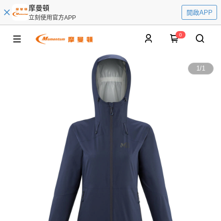
摩曼頓
開啟APP
立刻使用官方APP
0
1
/
1