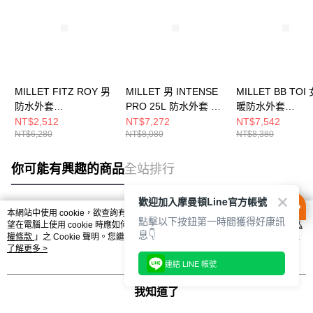
MILLET FITZ ROY 男
MILLET 男 INTENSE
MILLET BB TOI
防水外套
PRO 25L 防水外套 黑/
暖防水外套
MIV97069832
藍 男 防水外套
MIV03143N7317
NT$2,512
NT$7,272
NT$7,542
NT$6,280
NT$8,080
NT$8,380
MIV10357N3174
你可能有興趣的商品
全站排行
歡迎加入摩曼頓Line官方帳號
本網站中使用 cookie，欲查詢有關本網站使用 cookie 方式之詳情，及若您不希
點擊以下按鈕第一時間獲得好康訊
熱門標籤
望在電腦上使用 cookie 時應如何變更電腦的 cookie 設定，請參閱本網站「
隱私
息👇
權條款
」之 Cookie 聲明。您繼續使用本網站即表示您同意本公司得按本網站使
用條款之 Cookie 聲明使用 cookie。
了解更多 >
連結 LINE 帳號
我知道了