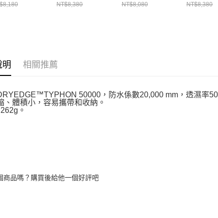
MIV03207N9845
$8,180
NT$8,380
NT$8,080
NT$8,380
說明
相關推薦
DRYEDGE™TYPHON 50000，防水係數20,000 mm，透濕率50,0
壓縮、體積小，容易攜帶和收納。
 262g。
個商品嗎？購買後給他一個好評吧