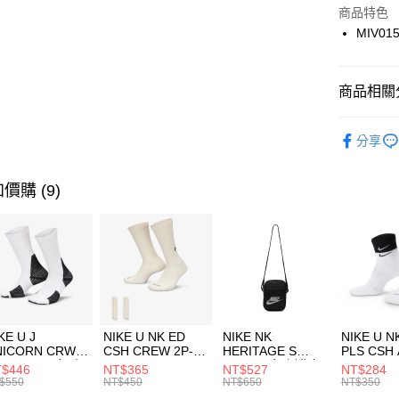
Apple Pay
上海商
商品特色
國泰世
MIV01
悠遊付
臺灣中
匯豐（
全盈+PAY
聯邦商
商品相關分
元大商
AFTEE先
玉山商
品牌
MI
相關說明
分享
台新國
【關於「A
女性商品
台灣樂
AFTEE
便利好安
運動類型
運送方式
價購 (9)
１．簡單
２．便利
7-11取貨
３．安心
每筆NT$1
【「AFT
宅配
１．於結帳
付」結帳
每筆NT$1
２．訂單
３．收到繳
付款後門
KE U J
NIKE U NK ED
NIKE NK
NIKE U N
／ATM／
NICORN CRW
CSH CREW 2P-
HERITAGE S
PLS CSH 
每筆NT$1
※ 請注意
R -160 男女 中
144 EMBRDY 男
SMIT 男女 側背包
144 DBL
$446
NT$365
NT$527
NT$284
絡購買商品
襪 FZ3393100
女 短統襪
BA5871010
襪 DH405
$550
NT$450
NT$650
NT$350
先享後付
FZ3073133