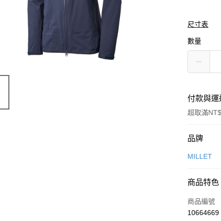
尺寸表
數量
付款與運
超取滿NT$
付款方式
品牌
信用卡一
MILLET
信用卡分
商品特色
3 期 
商品編號
合作金
LINE Pay
10664669
華南商