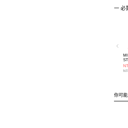
一 必
M
S
MI
NT
NT
你可能