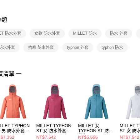
※ 交易是
是否繳費成
付客戶支
分類
【注意事
１．透過由
LET 防水外套
女款 防水外套
MILLET 防水
防水 外套
交易，需
求債權轉
２．關於
 防水外套
抗寒 防水外套
typhon 外套
typhon 防水
https://aft
３．未成
「AFTE
任。
買清單 一
４．使用「
即時審查
結果請求
５．嚴禁
形，恩沛
動。
ILLET TYPHON
MILLET TYPHON
MILLET 女
MILLET 
T 男 防水外套
ST 女 防水外套
TYPHON ST 防水
ST 女 防
V03168N8408
MIV03207N9413
外套
MIV0320
$7,362
NT$7,542
NT$5,656
NT$7,542