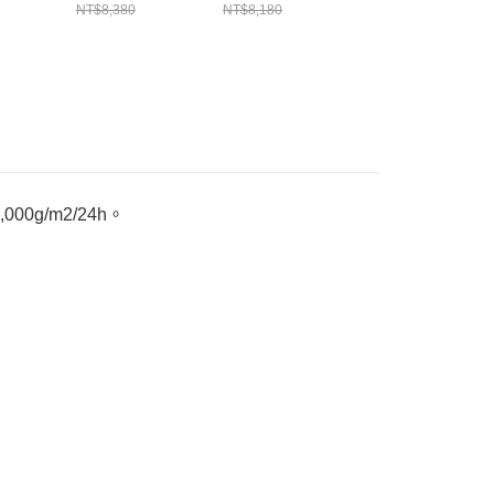
藍 男 防水外套
NT$8,380
NT$8,180
NT$8,080
MIV10357N3174
00g/m2/24h。