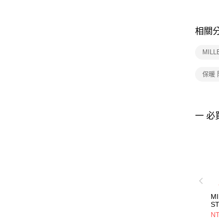
相關
MIL
保暖
一 必
M
S
MI
NT