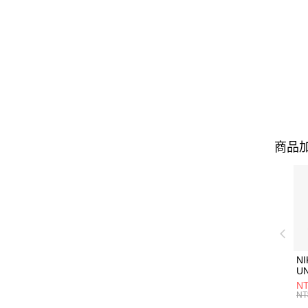
商品加
NI
U
1P
NT
統
NT