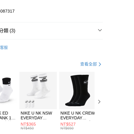
業儲蓄銀行
台北富邦商業銀行
華商業銀行
兆豐國際商業銀行
5087317
小企業銀行
台中商業銀行
台灣）商業銀行
華泰商業銀行
業銀行
遠東國際商業銀行
類 (3)
業銀行
永豐商業銀行
享後付
業銀行
星展（台灣）商業銀行
LLET
客服
際商業銀行
中國信託商業銀行
FTEE先享後付」】
外套
防水外套
天信用卡公司
先享後付是「在收到商品之後才付款」的支付方式。 讓您購物簡單
心！
登山健行
服飾
查看全部
：不需註冊會員、不需綁卡、不需儲值。
：只要手機號碼，簡訊認證，即可結帳。
(快速到店)
：先確認商品／服務後，再付款。
00，滿NT$1,500(含以上)免運費
EE先享後付」結帳流程】
方式選擇「AFTEE先享後付」後，將跳轉至「AFTEE先享後
頁面，進行簡訊認證並確認金額後，即可完成結帳。
00，滿NT$1,500(含以上)免運費
成立數日內，您將收到繳費通知簡訊。
費通知簡訊後14天內，點擊此簡訊中的連結，可透過四大超商
市自取
K ED
NIKE U NK NSW
NIKE U NK CREW
NIKE U NK
網路銀行／等多元方式進行付款，方視為交易完成。
ANK 1P
EVERYDAY
EVERYDAY
EVERYDAY LTW
00，滿NT$1,500(含以上)免運費
：結帳手續完成當下不需立刻繳費，但若您需要取消訂單，請聯
 男 中統
ESSENTIAL CR
BBALL 3PR 男女
ANKLE 3PR 男女
NT$365
NT$527
NT$365
的店家。未經商家同意取消之訂單仍視為有效，需透過AFTEE
8104
男女 短統襪
長統襪
踝襪 SX7677010
NT$450
NT$650
NT$450
繳納相關費用。
DX5089103
DA2123010