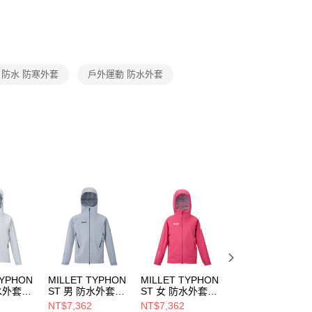
否成功請以「AFTEE先享後付 」之結帳頁面顯示為準，若有關於
功／繳費後需取消欲退款等相關疑問，請聯繫「AFTEE先享後
援中心」
https://netprotections.freshdesk.com/support/home
項】
恩沛科技股份有限公司提供之「AFTEE先享後付」服務完成之
防水 防寒外套
戶外運動 防水外套
依本服務之必要範圍內提供個人資料，並將交易相關給付款項請
讓予恩沛科技股份有限公司。
個人資料處理事宜，請瀏覽以下網址：
ee.tw/terms/#terms3
年的使用者請事先徵得法定代理人或監護人之同意方可使用
E先享後付」，若未經同意申辦者引起之損失，本公司不負相關責
AFTEE先享後付」時，將依據個別帳號之用戶狀況，依本公司
核予不同之上限額度；若仍有額度不足之情形，本公司將視審查
用戶進行身份認證。
一人註冊多個帳號或使用他人資訊註冊。若發現惡意使用之情
科技股份有限公司將有權停止該用戶之使用額度並採取法律行
TYPHON
MILLET TYPHON
MILLET TYPHON
MILLET 男
水外套
ST 男 防水外套
ST 女 防水外套
INTENSE PRO
7N7365
MIV03168N9886
MIV03207N3834
25L 防水外套 黑/
NT$7,362
NT$7,362
NT$7,272