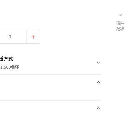
清除
紀錄
送方式
1,500免運
次付款
期付款
0 利率 每期
NT$2,930
21家銀行
庫商業銀行
第一商業銀行
業銀行
彰化商業銀行