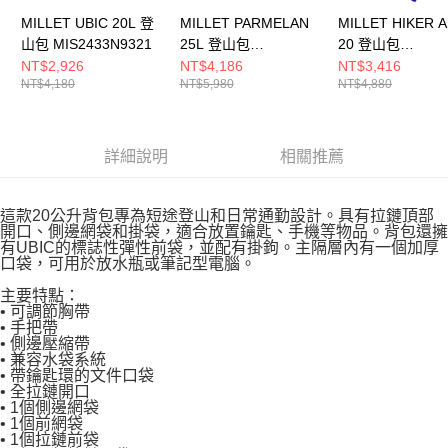
MILLET UBIC 20L 登
MILLET PARMELAN
MILLET HIKER A
山包 MIS2433N9321
25L 登山包
20 登山包
MIS01302N0003
MIS2342N9904
NT$2,926
NT$4,186
NT$3,416
NT$4,180
NT$5,980
NT$4,880
詳細說明
相關推薦
這款20公升背包專為短途登山和日常通勤設計。具有拉鏈頂部
開口、側邊網袋和掛袋，適合放置鑰匙、手機等物品。背包還擁
有UBIC的標誌性彈性前袋，並配有掛鉤。主隔層內有一個加厚
口袋，可用於放水瓶或筆記型電腦。
主要特點：
• 可調節胸帶
• 手把帶
• 側邊壓縮帶
• 兼容水袋系統
• 帶鑰匙環的文件口袋
• 全拉鏈開口
• 1個側邊網袋
• 1個前網袋
• 1個拉鏈前袋