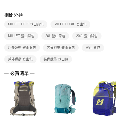
購買商品的店家。未經商家同意取消之訂單仍視為有效，需透過AFTEE先享
後付繳納相關費用。
※ 交易是否成功請以「AFTEE先享後付 」之結帳頁面顯示為準，若有關於
相關分類
是否繳費成功／繳費後需取消欲退款等相關疑問，請聯繫「AFTEE先享後付
客戶支援中心」
https://netprotections.freshdesk.com/support/home
MILLET UBIC 登山背包
MILLET UBIC 登山包
【注意事項】
MILLET 登山背包
20L 登山背包
20升 登山背包
１．透過由恩沛科技股份有限公司提供之「AFTEE先享後付」服務完成之交
易，需依本服務之必要範圍內提供個人資料，並將交易相關給付款項請求債
權轉讓予恩沛科技股份有限公司。
戶外運動 登山背包
裝備載重 登山背包
登山 背包
２．關於個人資料處理事宜，請瀏覽以下網址：
https://aftee.tw/terms/#terms3
戶外運動 登山包
裝備載重 登山包
３．未成年的使用者請事先徵得法定代理人或監護人之同意方可使用
「AFTEE先享後付」，若未經同意申辦者引起之損失，本公司不負相關責
任。
一 必買清單 一
４．使用「AFTEE先享後付」時，將依據個別帳號之用戶狀況，依本公司即
時審查核予不同之上限額度；若仍有額度不足之情形，本公司將視審查結果
請求用戶進行身份認證。
５．嚴禁一人註冊多個帳號或使用他人資訊註冊。若發現惡意使用之情形，
恩沛科技股份有限公司將有權停止該用戶之使用額度並採取法律行動。