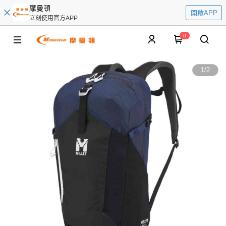
摩曼頓
開啟APP
立刻使用官方APP
0
1
/
2