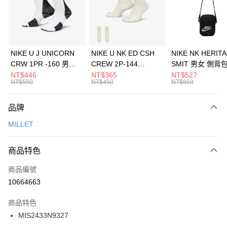
合作金庫商業銀行
第一商業銀行
LINE Pay
華南商業銀行
彰化商業銀行
Apple Pay
上海商業儲蓄銀行
台北富邦商業銀行
國泰世華商業銀行
兆豐國際商業銀行
悠遊付
臺灣中小企業銀行
台中商業銀行
NIKE U J UNICORN
NIKE U NK ED CSH
NIKE NK HERIT
匯豐（台灣）商業銀行
華泰商業銀行
CRW 1PR -160 男女
CREW 2P-144
SMIT 男女 側背
全盈+PAY
聯邦商業銀行
遠東國際商業銀行
中統襪 FZ3393100
EMBRDY 男女 短統襪
BA5871010
NT$446
NT$365
NT$527
元大商業銀行
永豐商業銀行
NT$550
NT$450
NT$650
AFTEE先享後付
FZ3073133
玉山商業銀行
星展（台灣）商業銀行
相關說明
台新國際商業銀行
中國信託商業銀行
品牌
【關於「AFTEE先享後付」】
台灣樂天信用卡公司
AFTEE先享後付是「在收到商品之後才付款」的支付方式。 讓您購物簡單
運送方式
MILLET
便利好安心！
１．簡單：不需註冊會員、不需綁卡、不需儲值。
7-11取貨(快速到店)
２．便利：只要手機號碼，簡訊認證，即可結帳。
商品特色
每筆NT$100，滿NT$1,500(含以上)免運費
３．安心：先確認商品／服務後，再付款。
商品編號
宅配
【「AFTEE先享後付」結帳流程】
１．於結帳方式選擇「AFTEE先享後付」後，將跳轉至「AFTEE先享後付」
10664663
每筆NT$100，滿NT$1,500(含以上)免運費
結帳頁面，進行簡訊認證並確認金額後，即可完成結帳。
２．訂單成立數日內，您將收到繳費通知簡訊。
商品特色
付款後門市自取
３．收到繳費通知簡訊後14天內，點擊此簡訊中的連結，可透過四大超商／
MIS2433N9327
每筆NT$100，滿NT$1,500(含以上)免運費
ATM／網路銀行／等多元方式進行付款，方視為交易完成。
※ 請注意：結帳手續完成當下不需立刻繳費，但若您需要取消訂單，請聯絡