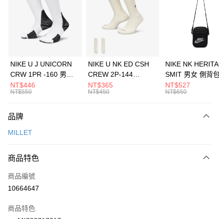
3 期 0 利率 每期
NT$1,393
21家銀行
合作金庫商業銀行
第一商業銀行
LINE Pay
華南商業銀行
彰化商業銀行
Apple Pay
上海商業儲蓄銀行
台北富邦商業銀行
國泰世華商業銀行
兆豐國際商業銀行
悠遊付
臺灣中小企業銀行
台中商業銀行
NIKE U J UNICORN
NIKE U NK ED CSH
NIKE NK HERIT
匯豐（台灣）商業銀行
華泰商業銀行
CRW 1PR -160 男女
CREW 2P-144
SMIT 男女 側背
全盈+PAY
聯邦商業銀行
遠東國際商業銀行
中統襪 FZ3393100
EMBRDY 男女 短統襪
BA5871010
NT$446
NT$365
NT$527
元大商業銀行
永豐商業銀行
NT$550
NT$450
NT$650
AFTEE先享後付
FZ3073133
玉山商業銀行
星展（台灣）商業銀行
相關說明
台新國際商業銀行
中國信託商業銀行
品牌
【關於「AFTEE先享後付」】
台灣樂天信用卡公司
AFTEE先享後付是「在收到商品之後才付款」的支付方式。 讓您購物簡單
運送方式
MILLET
便利好安心！
１．簡單：不需註冊會員、不需綁卡、不需儲值。
7-11取貨(快速到店)
２．便利：只要手機號碼，簡訊認證，即可結帳。
商品特色
每筆NT$100，滿NT$1,500(含以上)免運費
３．安心：先確認商品／服務後，再付款。
商品編號
宅配
【「AFTEE先享後付」結帳流程】
１．於結帳方式選擇「AFTEE先享後付」後，將跳轉至「AFTEE先享後付」
10664647
每筆NT$100，滿NT$1,500(含以上)免運費
結帳頁面，進行簡訊認證並確認金額後，即可完成結帳。
２．訂單成立數日內，您將收到繳費通知簡訊。
商品特色
付款後門市自取
３．收到繳費通知簡訊後14天內，點擊此簡訊中的連結，可透過四大超商／