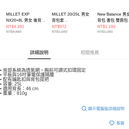
MILLET EXP
MILLET 20/25L 男女
New Balance 男
NX20+8L 男女 後背包
背包套
背包 書包 雙肩包
MIS01310N0247
MIS01319N0247
LAB51524BK-F
NT$4,392
NT$972
NT$1,100
NT$4,880
NT$1,080
NT$1,380
詳細說明
相關推薦
• 背部系統為透氣網，胸前可調式扣環固定
• 平板與16吋筆電保護隔層
• 配有鑰匙扣與背包提把
• 容量: 25L
• 適用背長：46 cm
• 重量：810g
顯示電腦版詳細說明
客服