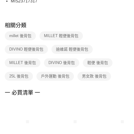
MIS23717317
每筆NT$100，滿NT$1,500(含以上)免運費
ATM／網路銀行／等多元方式進行付款，方視為交易完成。
※ 請注意：結帳手續完成當下不需立刻繳費，但若您需要取消訂單，請聯絡
購買商品的店家。未經商家同意取消之訂單仍視為有效，需透過AFTEE先享
後付繳納相關費用。
※ 交易是否成功請以「AFTEE先享後付 」之結帳頁面顯示為準，若有關於
相關分類
是否繳費成功／繳費後需取消欲退款等相關疑問，請聯繫「AFTEE先享後付
客戶支援中心」
https://netprotections.freshdesk.com/support/home
millet 後背包
MILLET 輕便後背包
【注意事項】
DIVINO 輕便後背包
迪維諾 輕便後背包
１．透過由恩沛科技股份有限公司提供之「AFTEE先享後付」服務完成之交
易，需依本服務之必要範圍內提供個人資料，並將交易相關給付款項請求債
權轉讓予恩沛科技股份有限公司。
MILLET 後背包
DIVINO 後背包
輕便 後背包
２．關於個人資料處理事宜，請瀏覽以下網址：
https://aftee.tw/terms/#terms3
25L 後背包
戶外運動 後背包
男女款 後背包
３．未成年的使用者請事先徵得法定代理人或監護人之同意方可使用
「AFTEE先享後付」，若未經同意申辦者引起之損失，本公司不負相關責
任。
一 必買清單 一
４．使用「AFTEE先享後付」時，將依據個別帳號之用戶狀況，依本公司即
時審查核予不同之上限額度；若仍有額度不足之情形，本公司將視審查結果
請求用戶進行身份認證。
５．嚴禁一人註冊多個帳號或使用他人資訊註冊。若發現惡意使用之情形，
恩沛科技股份有限公司將有權停止該用戶之使用額度並採取法律行動。