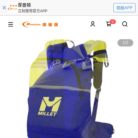
摩曼頓
開啟APP
立刻使用官方APP
0
1
/
2