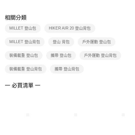
購買商品的店家。未經商家同意取消之訂單仍視為有效，需透過AFTEE先享
後付繳納相關費用。
※ 交易是否成功請以「AFTEE先享後付 」之結帳頁面顯示為準，若有關於
相關分類
是否繳費成功／繳費後需取消欲退款等相關疑問，請聯繫「AFTEE先享後付
客戶支援中心」
https://netprotections.freshdesk.com/support/home
MILLET 登山包
HIKER AIR 20 登山背包
【注意事項】
MILLET 登山背包
登山 背包
戶外運動 登山包
１．透過由恩沛科技股份有限公司提供之「AFTEE先享後付」服務完成之交
易，需依本服務之必要範圍內提供個人資料，並將交易相關給付款項請求債
權轉讓予恩沛科技股份有限公司。
裝備載重 登山包
攜帶 登山包
戶外運動 登山背包
２．關於個人資料處理事宜，請瀏覽以下網址：
https://aftee.tw/terms/#terms3
裝備載重 登山背包
攜帶 登山背包
３．未成年的使用者請事先徵得法定代理人或監護人之同意方可使用
「AFTEE先享後付」，若未經同意申辦者引起之損失，本公司不負相關責
任。
一 必買清單 一
４．使用「AFTEE先享後付」時，將依據個別帳號之用戶狀況，依本公司即
時審查核予不同之上限額度；若仍有額度不足之情形，本公司將視審查結果
請求用戶進行身份認證。
５．嚴禁一人註冊多個帳號或使用他人資訊註冊。若發現惡意使用之情形，
恩沛科技股份有限公司將有權停止該用戶之使用額度並採取法律行動。