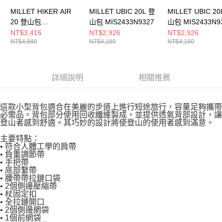
MILLET HIKER AIR
MILLET UBIC 20L 登
MILLET UBIC 20
20 登山包
山包 MIS2433N9327
山包 MIS2433N9
MIS2342N0247
NT$3,416
NT$2,926
NT$2,926
NT$4,880
NT$4,180
NT$4,180
詳細說明
相關推薦
這款小型背包適合在美麗的步道上進行短途旅行，容量足夠攜帶
必需品。背包部分使用回收纖維製成，並提供透氣背部設計，讓
登山者感到舒適。其巧妙的設計將使登山的使用者感到滿意。
主要特點：
• 符合人體工學的肩帶
• 負重調節帶
• 手把帶
• 底部繫帶
• 腰帶帶拉鏈口袋
• 2個側邊壓縮帶
• 杖固定扣
• 全拉鏈開口
• 2個側邊網袋
• 1個前網袋