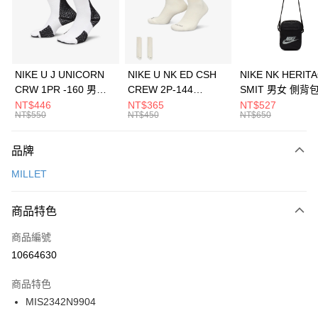
合作金庫商業銀行
第一商業銀行
LINE Pay
華南商業銀行
彰化商業銀行
Apple Pay
上海商業儲蓄銀行
台北富邦商業銀行
國泰世華商業銀行
兆豐國際商業銀行
悠遊付
臺灣中小企業銀行
台中商業銀行
NIKE U J UNICORN
NIKE U NK ED CSH
NIKE NK HERIT
匯豐（台灣）商業銀行
華泰商業銀行
CRW 1PR -160 男女
CREW 2P-144
SMIT 男女 側背
全盈+PAY
聯邦商業銀行
遠東國際商業銀行
中統襪 FZ3393100
EMBRDY 男女 短統襪
BA5871010
NT$446
NT$365
NT$527
元大商業銀行
永豐商業銀行
NT$550
NT$450
NT$650
AFTEE先享後付
FZ3073133
玉山商業銀行
星展（台灣）商業銀行
相關說明
台新國際商業銀行
中國信託商業銀行
品牌
【關於「AFTEE先享後付」】
台灣樂天信用卡公司
AFTEE先享後付是「在收到商品之後才付款」的支付方式。 讓您購物簡單
運送方式
MILLET
便利好安心！
１．簡單：不需註冊會員、不需綁卡、不需儲值。
7-11取貨(快速到店)
２．便利：只要手機號碼，簡訊認證，即可結帳。
商品特色
每筆NT$100，滿NT$1,500(含以上)免運費
３．安心：先確認商品／服務後，再付款。
商品編號
宅配
【「AFTEE先享後付」結帳流程】
１．於結帳方式選擇「AFTEE先享後付」後，將跳轉至「AFTEE先享後付」
10664630
每筆NT$100，滿NT$1,500(含以上)免運費
結帳頁面，進行簡訊認證並確認金額後，即可完成結帳。
２．訂單成立數日內，您將收到繳費通知簡訊。
商品特色
付款後門市自取
３．收到繳費通知簡訊後14天內，點擊此簡訊中的連結，可透過四大超商／
MIS2342N9904
每筆NT$100，滿NT$1,500(含以上)免運費
ATM／網路銀行／等多元方式進行付款，方視為交易完成。
※ 請注意：結帳手續完成當下不需立刻繳費，但若您需要取消訂單，請聯絡