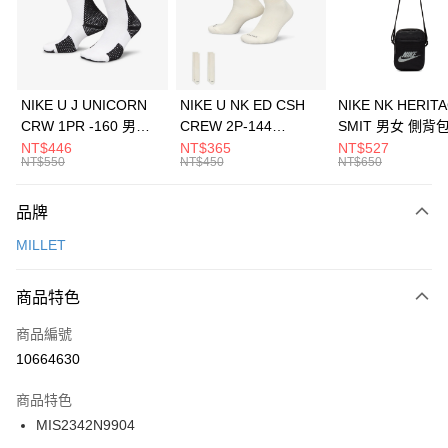
合作金庫商業銀行
第一商業銀行
LINE Pay
華南商業銀行
彰化商業銀行
Apple Pay
上海商業儲蓄銀行
台北富邦商業銀行
國泰世華商業銀行
兆豐國際商業銀行
悠遊付
臺灣中小企業銀行
台中商業銀行
NIKE U J UNICORN
NIKE U NK ED CSH
NIKE NK HERIT
匯豐（台灣）商業銀行
華泰商業銀行
CRW 1PR -160 男女
CREW 2P-144
SMIT 男女 側背
全盈+PAY
聯邦商業銀行
遠東國際商業銀行
中統襪 FZ3393100
EMBRDY 男女 短統襪
BA5871010
NT$446
NT$365
NT$527
元大商業銀行
永豐商業銀行
NT$550
NT$450
NT$650
AFTEE先享後付
FZ3073133
玉山商業銀行
星展（台灣）商業銀行
相關說明
台新國際商業銀行
中國信託商業銀行
品牌
【關於「AFTEE先享後付」】
台灣樂天信用卡公司
AFTEE先享後付是「在收到商品之後才付款」的支付方式。 讓您購物簡單
運送方式
MILLET
便利好安心！
１．簡單：不需註冊會員、不需綁卡、不需儲值。
7-11取貨(快速到店)
２．便利：只要手機號碼，簡訊認證，即可結帳。
商品特色
每筆NT$100，滿NT$1,500(含以上)免運費
３．安心：先確認商品／服務後，再付款。
商品編號
宅配
【「AFTEE先享後付」結帳流程】
１．於結帳方式選擇「AFTEE先享後付」後，將跳轉至「AFTEE先享後付」
10664630
每筆NT$100，滿NT$1,500(含以上)免運費
結帳頁面，進行簡訊認證並確認金額後，即可完成結帳。
２．訂單成立數日內，您將收到繳費通知簡訊。
商品特色
付款後門市自取
３．收到繳費通知簡訊後14天內，點擊此簡訊中的連結，可透過四大超商／
MIS2342N9904
每筆NT$100，滿NT$1,500(含以上)免運費
ATM／網路銀行／等多元方式進行付款，方視為交易完成。
※ 請注意：結帳手續完成當下不需立刻繳費，但若您需要取消訂單，請聯絡