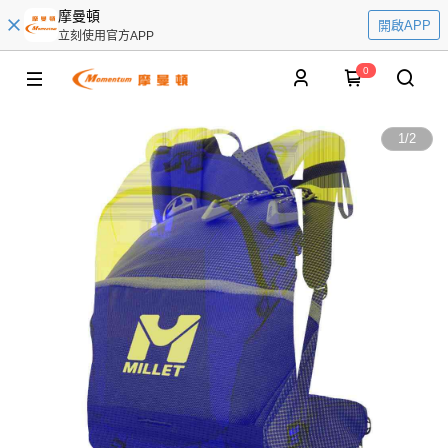
摩曼頓
開啟APP
立刻使用官方APP
0
1
/
2