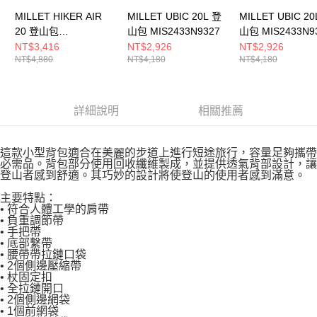
MILLET HIKER AIR
MILLET UBIC 20L 登
MILLET UBIC 20
20 登山包
山包 MIS2433N9327
山包 MIS2433N9
MIS2342N0247
NT$3,416
NT$2,926
NT$2,926
NT$4,880
NT$4,180
NT$4,180
詳細說明
相關推薦
這款小型背包適合在美麗的步道上進行短途旅行，容量足夠攜帶
必需品。背包部分使用回收纖維製成，並提供透氣背部設計，讓
登山者感到舒適。其巧妙的設計將使登山的使用者感到滿意。
主要特點：
• 符合人體工學的肩帶
• 負重調節帶
• 手把帶
• 底部繫帶
• 腰帶帶拉鏈口袋
• 2個側邊壓縮帶
• 杖固定扣
• 全拉鏈開口
• 2個側邊網袋
• 1個前網袋