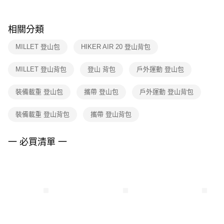
購買商品的店家。未經商家同意取消之訂單仍視為有效，需透過AFTEE先享
後付繳納相關費用。
※ 交易是否成功請以「AFTEE先享後付 」之結帳頁面顯示為準，若有關於
相關分類
是否繳費成功／繳費後需取消欲退款等相關疑問，請聯繫「AFTEE先享後付
客戶支援中心」
https://netprotections.freshdesk.com/support/home
MILLET 登山包
HIKER AIR 20 登山背包
【注意事項】
MILLET 登山背包
登山 背包
戶外運動 登山包
１．透過由恩沛科技股份有限公司提供之「AFTEE先享後付」服務完成之交
易，需依本服務之必要範圍內提供個人資料，並將交易相關給付款項請求債
權轉讓予恩沛科技股份有限公司。
裝備載重 登山包
攜帶 登山包
戶外運動 登山背包
２．關於個人資料處理事宜，請瀏覽以下網址：
https://aftee.tw/terms/#terms3
裝備載重 登山背包
攜帶 登山背包
３．未成年的使用者請事先徵得法定代理人或監護人之同意方可使用
「AFTEE先享後付」，若未經同意申辦者引起之損失，本公司不負相關責
任。
一 必買清單 一
４．使用「AFTEE先享後付」時，將依據個別帳號之用戶狀況，依本公司即
時審查核予不同之上限額度；若仍有額度不足之情形，本公司將視審查結果
請求用戶進行身份認證。
５．嚴禁一人註冊多個帳號或使用他人資訊註冊。若發現惡意使用之情形，
恩沛科技股份有限公司將有權停止該用戶之使用額度並採取法律行動。