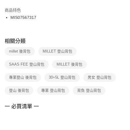
結帳頁面，進行簡訊認證並確認金額後，即可完成結帳。
２．訂單成立數日內，您將收到繳費通知簡訊。
商品特色
付款後門市自取
３．收到繳費通知簡訊後14天內，點擊此簡訊中的連結，可透過四大超商／
MIS07567317
每筆NT$100，滿NT$1,500(含以上)免運費
ATM／網路銀行／等多元方式進行付款，方視為交易完成。
※ 請注意：結帳手續完成當下不需立刻繳費，但若您需要取消訂單，請聯絡
購買商品的店家。未經商家同意取消之訂單仍視為有效，需透過AFTEE先享
後付繳納相關費用。
※ 交易是否成功請以「AFTEE先享後付 」之結帳頁面顯示為準，若有關於
相關分類
是否繳費成功／繳費後需取消欲退款等相關疑問，請聯繫「AFTEE先享後付
客戶支援中心」
https://netprotections.freshdesk.com/support/home
millet 後背包
MILLET 登山背包
【注意事項】
SAAS FEE 登山背包
MILLET 後背包
１．透過由恩沛科技股份有限公司提供之「AFTEE先享後付」服務完成之交
易，需依本服務之必要範圍內提供個人資料，並將交易相關給付款項請求債
權轉讓予恩沛科技股份有限公司。
專業登山 後背包
30+5L 登山背包
男女 登山背包
２．關於個人資料處理事宜，請瀏覽以下網址：
https://aftee.tw/terms/#terms3
登山 後背包
專業 登山背包
背負 登山背包
３．未成年的使用者請事先徵得法定代理人或監護人之同意方可使用
「AFTEE先享後付」，若未經同意申辦者引起之損失，本公司不負相關責
任。
一 必買清單 一
４．使用「AFTEE先享後付」時，將依據個別帳號之用戶狀況，依本公司即
時審查核予不同之上限額度；若仍有額度不足之情形，本公司將視審查結果
請求用戶進行身份認證。
５．嚴禁一人註冊多個帳號或使用他人資訊註冊。若發現惡意使用之情形，
恩沛科技股份有限公司將有權停止該用戶之使用額度並採取法律行動。