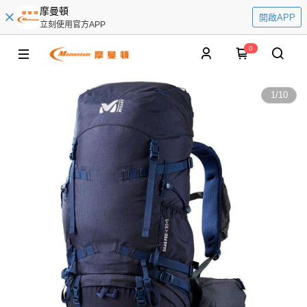
摩曼頓
開啟APP
立刻使用官方APP
0
1
/
10