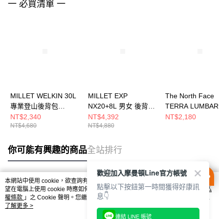
一 必買清單 一
MILLET WELKIN 30L
MILLET EXP
The North Face
專業登山後背包
NX20+8L 男女 後背包
TERRA LUMBAR
MIS0747N0247
MIS01310N0247
男女 登山背包
NT$2,340
NT$4,392
NT$2,180
NT$4,680
NT$4,880
NF0A81ENNOI
你可能有興趣的商品
全站排行
歡迎加入摩曼頓Line官方帳號
本網站中使用 cookie，欲查詢有關本網站使用 cookie 方式之詳情，及若您不希
點擊以下按鈕第一時間獲得好康訊
熱門標籤
望在電腦上使用 cookie 時應如何變更電腦的 cookie 設定，請參閱本網站「
隱私
息👇
權條款
」之 Cookie 聲明。您繼續使用本網站即表示您同意本公司得按本網站使
用條款之 Cookie 聲明使用 cookie。
了解更多 >
連結 LINE 帳號