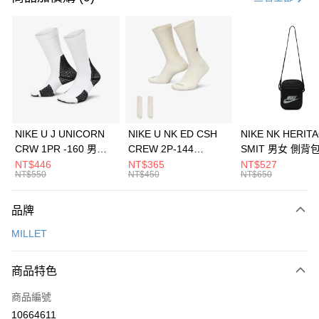
信用卡分期付款
3 期 0 利率 每期
NT$2,560
21家銀行
合作金庫商業銀行
第一商業銀行
LINE Pay
華南商業銀行
彰化商業銀行
Apple Pay
上海商業儲蓄銀行
台北富邦商業銀行
國泰世華商業銀行
兆豐國際商業銀行
悠遊付
臺灣中小企業銀行
台中商業銀行
NIKE U J UNICORN
NIKE U NK ED CSH
NIKE NK HERIT
匯豐（台灣）商業銀行
華泰商業銀行
CRW 1PR -160 男女
CREW 2P-144
SMIT 男女 側背
全盈+PAY
聯邦商業銀行
遠東國際商業銀行
中統襪 FZ3393100
EMBRDY 男女 短統襪
BA5871010
NT$446
NT$365
NT$527
元大商業銀行
永豐商業銀行
NT$550
NT$450
NT$650
AFTEE先享後付
FZ3073133
玉山商業銀行
星展（台灣）商業銀行
相關說明
台新國際商業銀行
中國信託商業銀行
品牌
【關於「AFTEE先享後付」】
台灣樂天信用卡公司
AFTEE先享後付是「在收到商品之後才付款」的支付方式。 讓您購物簡單
運送方式
MILLET
便利好安心！
１．簡單：不需註冊會員、不需綁卡、不需儲值。
7-11取貨(快速到店)
２．便利：只要手機號碼，簡訊認證，即可結帳。
商品特色
每筆NT$100，滿NT$1,500(含以上)免運費
３．安心：先確認商品／服務後，再付款。
商品編號
宅配
【「AFTEE先享後付」結帳流程】
１．於結帳方式選擇「AFTEE先享後付」後，將跳轉至「AFTEE先享後付」
10664611
每筆NT$100，滿NT$1,500(含以上)免運費