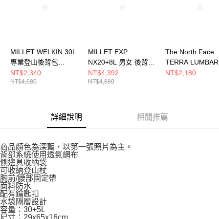
MILLET WELKIN 30L
MILLET EXP
The North Face
專業登山後背包
NX20+8L 男女 後背包
TERRA LUMBAR
MIS0747N0247
MIS01310N0247
男女 登山背包
NT$2,340
NT$4,392
NT$2,180
NT$4,680
NT$4,880
NF0A81ENNOI
詳細說明
相關推薦
商品顏色為深藍，以第一張照片為主。
背部系統使用透氣網布
側邊具收納袋
可收納登山杖
胸前/腰部固定帶
面料防水
配有鑰匙扣
水袋隔層設計
容量：30+5L
尺寸：29x65x16cm