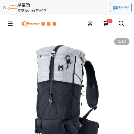
摩曼頓
開啟APP
立刻使用官方APP
0
1
/
10