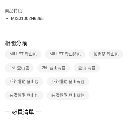
結帳頁面，進行簡訊認證並確認金額後，即可完成結帳。
２．訂單成立數日內，您將收到繳費通知簡訊。
商品特色
付款後門市自取
３．收到繳費通知簡訊後14天內，點擊此簡訊中的連結，可透過四大超商／
MIS01302N6365
每筆NT$100，滿NT$1,500(含以上)免運費
ATM／網路銀行／等多元方式進行付款，方視為交易完成。
※ 請注意：結帳手續完成當下不需立刻繳費，但若您需要取消訂單，請聯絡
購買商品的店家。未經商家同意取消之訂單仍視為有效，需透過AFTEE先享
後付繳納相關費用。
※ 交易是否成功請以「AFTEE先享後付 」之結帳頁面顯示為準，若有關於
相關分類
是否繳費成功／繳費後需取消欲退款等相關疑問，請聯繫「AFTEE先享後付
客戶支援中心」
https://netprotections.freshdesk.com/support/home
MILLET 登山包
MILLET 登山背包
帕梅蘭 登山包
【注意事項】
25L 登山包
25L 登山背包
登山 背包
１．透過由恩沛科技股份有限公司提供之「AFTEE先享後付」服務完成之交
易，需依本服務之必要範圍內提供個人資料，並將交易相關給付款項請求債
權轉讓予恩沛科技股份有限公司。
戶外運動 登山包
戶外運動 登山背包
２．關於個人資料處理事宜，請瀏覽以下網址：
https://aftee.tw/terms/#terms3
裝備載重 登山包
裝備載重 登山背包
３．未成年的使用者請事先徵得法定代理人或監護人之同意方可使用
「AFTEE先享後付」，若未經同意申辦者引起之損失，本公司不負相關責
任。
一 必買清單 一
４．使用「AFTEE先享後付」時，將依據個別帳號之用戶狀況，依本公司即
時審查核予不同之上限額度；若仍有額度不足之情形，本公司將視審查結果
請求用戶進行身份認證。
５．嚴禁一人註冊多個帳號或使用他人資訊註冊。若發現惡意使用之情形，
恩沛科技股份有限公司將有權停止該用戶之使用額度並採取法律行動。