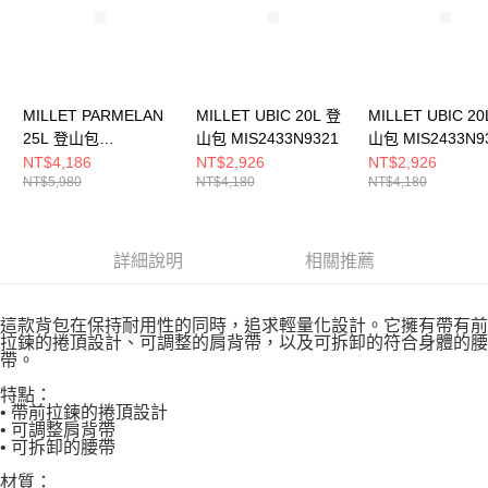
MILLET PARMELAN
MILLET UBIC 20L 登
MILLET UBIC 20
25L 登山包
山包 MIS2433N9321
山包 MIS2433N9
MIS01302N0003
NT$4,186
NT$2,926
NT$2,926
NT$5,980
NT$4,180
NT$4,180
詳細說明
相關推薦
這款背包在保持耐用性的同時，追求輕量化設計。它擁有帶有前
拉鍊的捲頂設計、可調整的肩背帶，以及可拆卸的符合身體的腰
帶。
特點：
• 帶前拉鍊的捲頂設計
• 可調整肩背帶
• 可拆卸的腰帶
材質：