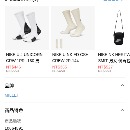
信用卡分期付款
3 期 0 利率 每期
NT$1,993
21家銀行
合作金庫商業銀行
第一商業銀行
LINE Pay
華南商業銀行
彰化商業銀行
Apple Pay
上海商業儲蓄銀行
台北富邦商業銀行
國泰世華商業銀行
兆豐國際商業銀行
悠遊付
臺灣中小企業銀行
台中商業銀行
NIKE U J UNICORN
NIKE U NK ED CSH
NIKE NK HERIT
匯豐（台灣）商業銀行
華泰商業銀行
CRW 1PR -160 男女
CREW 2P-144
SMIT 男女 側背
全盈+PAY
聯邦商業銀行
遠東國際商業銀行
中統襪 FZ3393100
EMBRDY 男女 短統襪
BA5871010
NT$446
NT$365
NT$527
元大商業銀行
永豐商業銀行
NT$550
NT$450
NT$650
AFTEE先享後付
FZ3073133
玉山商業銀行
星展（台灣）商業銀行
相關說明
台新國際商業銀行
中國信託商業銀行
品牌
【關於「AFTEE先享後付」】
台灣樂天信用卡公司
AFTEE先享後付是「在收到商品之後才付款」的支付方式。 讓您購物簡單
運送方式
MILLET
便利好安心！
１．簡單：不需註冊會員、不需綁卡、不需儲值。
7-11取貨(快速到店)
２．便利：只要手機號碼，簡訊認證，即可結帳。
商品特色
每筆NT$100，滿NT$1,500(含以上)免運費
３．安心：先確認商品／服務後，再付款。
商品編號
宅配
【「AFTEE先享後付」結帳流程】
１．於結帳方式選擇「AFTEE先享後付」後，將跳轉至「AFTEE先享後付」
10664591
每筆NT$100，滿NT$1,500(含以上)免運費