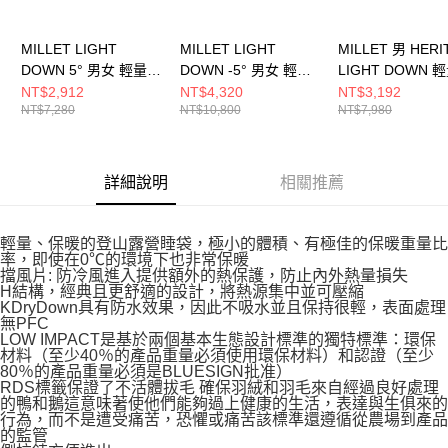
MILLET LIGHT
MILLET LIGHT
MILLET 男 HERI
DOWN 5° 男女 輕量抗
DOWN -5° 男女 輕量
LIGHT DOWN 
水羽絨睡袋
抗水羽絨睡袋
絨外套 MIV98457
NT$2,912
NT$4,320
NT$3,192
NT$7,280
NT$10,800
NT$7,980
MIC11128749
MIC11108731
詳細說明
相關推薦
輕量、保暖的登山露營睡袋，極小的體積、有極佳的保暖重量比
率，即使在0℃的環境下也非常保暖
擋風片: 防冷風進入提供額外的熱保護，防止內外熱量損失
H結構，經典且更舒適的設計，將熱源集中並可壓縮
KDryDown具有防水效果，因此不吸水並且保持很輕，表面處理
無PFC
LOW IMPACT是基於兩個基本生態設計標準的獨特標準：環保
材料（至少40％的產品重量必須使用環保材料）和認證（至少
80％的產品重量必須是BLUESIGN批准）
RDS標籤保證了不活體拔毛 確保羽絨和羽毛來自經過良好處理
的鴨和鵝這意味著使他們能夠過上健康的生活，表達與生俱來的
行為，而不是遭受痛苦，恐懼或痛苦該標準還遵循從農場到產品
的監管