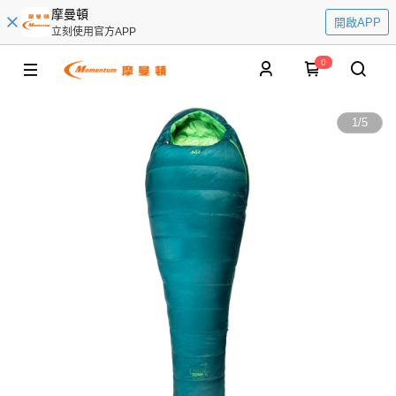
摩曼頓
開啟APP
立刻使用官方APP
0
1
/
5