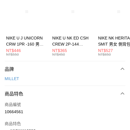
3 期 0 利率 每期
NT$2,926
21家銀行
合作金庫商業銀行
第一商業銀行
LINE Pay
華南商業銀行
彰化商業銀行
Apple Pay
上海商業儲蓄銀行
台北富邦商業銀行
國泰世華商業銀行
兆豐國際商業銀行
悠遊付
臺灣中小企業銀行
台中商業銀行
NIKE U J UNICORN
NIKE U NK ED CSH
NIKE NK HERIT
匯豐（台灣）商業銀行
華泰商業銀行
CRW 1PR -160 男女
CREW 2P-144
SMIT 男女 側背
全盈+PAY
聯邦商業銀行
遠東國際商業銀行
中統襪 FZ3393100
EMBRDY 男女 短統襪
BA5871010
NT$446
NT$365
NT$527
元大商業銀行
永豐商業銀行
NT$550
NT$450
NT$650
AFTEE先享後付
FZ3073133
玉山商業銀行
星展（台灣）商業銀行
相關說明
台新國際商業銀行
中國信託商業銀行
品牌
【關於「AFTEE先享後付」】
台灣樂天信用卡公司
AFTEE先享後付是「在收到商品之後才付款」的支付方式。 讓您購物簡單
運送方式
MILLET
便利好安心！
１．簡單：不需註冊會員、不需綁卡、不需儲值。
7-11取貨(快速到店)
２．便利：只要手機號碼，簡訊認證，即可結帳。
商品特色
每筆NT$100，滿NT$1,500(含以上)免運費
３．安心：先確認商品／服務後，再付款。
商品編號
宅配
【「AFTEE先享後付」結帳流程】
１．於結帳方式選擇「AFTEE先享後付」後，將跳轉至「AFTEE先享後付」
10664561
每筆NT$100，滿NT$1,500(含以上)免運費
結帳頁面，進行簡訊認證並確認金額後，即可完成結帳。
２．訂單成立數日內，您將收到繳費通知簡訊。
商品特色
付款後門市自取
３．收到繳費通知簡訊後14天內，點擊此簡訊中的連結，可透過四大超商／