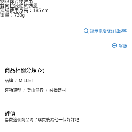
側拉鍊方便進出
雙向拉鍊便於通風
建議使用身高：185 cm
重量：730g
顯示電腦版詳細說明
客服
商品相關分類 (2)
品牌
MILLET
運動類型
登山健行
裝備器材
評價
喜歡這個商品嗎？購買後給他一個好評吧