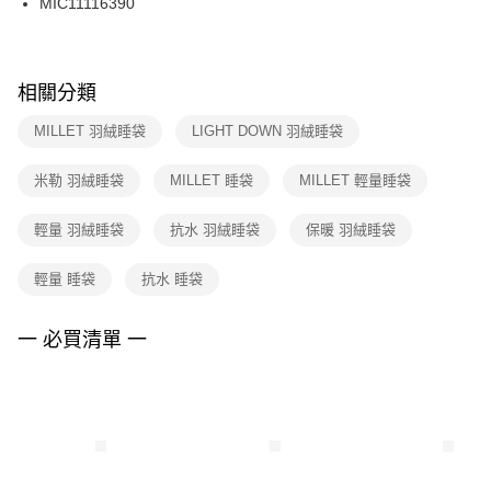
MIC11116390
每筆NT$100，滿NT$1,500(含以上)免運費
ATM／網路銀行／等多元方式進行付款，方視為交易完成。
※ 請注意：結帳手續完成當下不需立刻繳費，但若您需要取消訂單，請聯絡
購買商品的店家。未經商家同意取消之訂單仍視為有效，需透過AFTEE先享
後付繳納相關費用。
※ 交易是否成功請以「AFTEE先享後付 」之結帳頁面顯示為準，若有關於
相關分類
是否繳費成功／繳費後需取消欲退款等相關疑問，請聯繫「AFTEE先享後付
客戶支援中心」
https://netprotections.freshdesk.com/support/home
MILLET 羽絨睡袋
LIGHT DOWN 羽絨睡袋
【注意事項】
米勒 羽絨睡袋
MILLET 睡袋
MILLET 輕量睡袋
１．透過由恩沛科技股份有限公司提供之「AFTEE先享後付」服務完成之交
易，需依本服務之必要範圍內提供個人資料，並將交易相關給付款項請求債
權轉讓予恩沛科技股份有限公司。
輕量 羽絨睡袋
抗水 羽絨睡袋
保暖 羽絨睡袋
２．關於個人資料處理事宜，請瀏覽以下網址：
https://aftee.tw/terms/#terms3
輕量 睡袋
抗水 睡袋
３．未成年的使用者請事先徵得法定代理人或監護人之同意方可使用
「AFTEE先享後付」，若未經同意申辦者引起之損失，本公司不負相關責
任。
一 必買清單 一
４．使用「AFTEE先享後付」時，將依據個別帳號之用戶狀況，依本公司即
時審查核予不同之上限額度；若仍有額度不足之情形，本公司將視審查結果
請求用戶進行身份認證。
５．嚴禁一人註冊多個帳號或使用他人資訊註冊。若發現惡意使用之情形，
恩沛科技股份有限公司將有權停止該用戶之使用額度並採取法律行動。