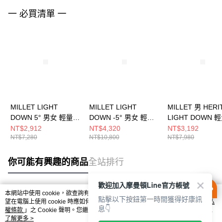
一 必買清單 一
MILLET LIGHT
MILLET LIGHT
MILLET 男 HERI
DOWN 5° 男女 輕量抗
DOWN -5° 男女 輕量
LIGHT DOWN 
水羽絨睡袋
抗水羽絨睡袋
絨外套 MIV98457
NT$2,912
NT$4,320
NT$3,192
NT$7,280
NT$10,800
NT$7,980
MIC11128749
MIC11108731
你可能有興趣的商品
全站排行
歡迎加入摩曼頓Line官方帳號
本網站中使用 cookie，欲查詢有關本網站使用 cookie 方式之詳情，及若您不希
點擊以下按鈕第一時間獲得好康訊
熱門標籤
望在電腦上使用 cookie 時應如何變更電腦的 cookie 設定，請參閱本網站「
隱私
息👇
權條款
」之 Cookie 聲明。您繼續使用本網站即表示您同意本公司得按本網站使
用條款之 Cookie 聲明使用 cookie。
了解更多 >