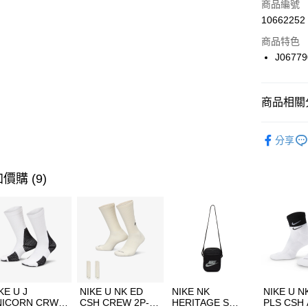
商品編號
合作金
LINE Pay
10662252
華南商
Apple Pay
上海商
商品特色
國泰世
J06779
悠遊付
臺灣中
匯豐（
全盈+PAY
聯邦商
商品相關分
元大商
AFTEE先
玉山商
品牌
Mer
相關說明
分享
台新國
【關於「A
女性商品
台灣樂
AFTEE
便利好安
運動類型
運送方式
價購 (9)
１．簡單
２．便利
7-11取貨
３．安心
每筆NT$1
【「AFT
宅配
１．於結帳
付」結帳
每筆NT$1
２．訂單
３．收到繳
付款後門
KE U J
NIKE U NK ED
NIKE NK
NIKE U N
／ATM／
NICORN CRW
CSH CREW 2P-
HERITAGE S
PLS CSH 
每筆NT$1
※ 請注意