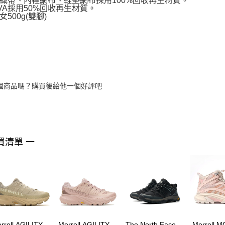
織帶、內裡網布、鞋墊網布採用100%回收再生材質。
VA採用50%回收再生材質。
500g(雙腳)
個商品嗎？購買後給他一個好評吧
買清單 一
rrell AGILITY
Merrell AGILITY
The North Face
Merrell 