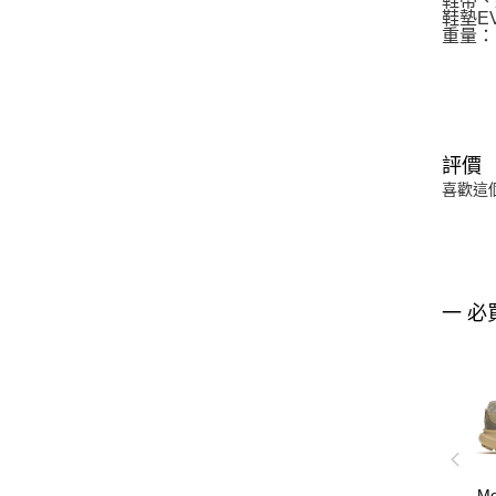
鞋帶、
鞋墊E
重量：女
評價
喜歡這
一 必
Me