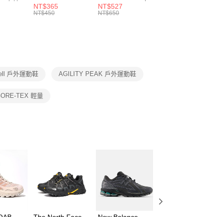
 男 中統
ESSENTIAL CR
BBALL 3PR 男女
ANKLE 3PR 男女
NT$365
NT$527
NT$365
的店家。未經商家同意取消之訂單仍視為有效，需透過AFTEE
8104
男女 短統襪
長統襪
踝襪 SX7677010
NT$450
NT$650
NT$450
繳納相關費用。
DX5089103
DA2123010
否成功請以「AFTEE先享後付 」之結帳頁面顯示為準，若有關於
功／繳費後需取消欲退款等相關疑問，請聯繫「AFTEE先享後
援中心」
https://netprotections.freshdesk.com/support/home
項】
恩沛科技股份有限公司提供之「AFTEE先享後付」服務完成之
rell 戶外運動鞋
AGILITY PEAK 戶外運動鞋
依本服務之必要範圍內提供個人資料，並將交易相關給付款項請
讓予恩沛科技股份有限公司。
個人資料處理事宜，請瀏覽以下網址：
GORE-TEX 輕量
ee.tw/terms/#terms3
年的使用者請事先徵得法定代理人或監護人之同意方可使用
E先享後付」，若未經同意申辦者引起之損失，本公司不負相關責
AFTEE先享後付」時，將依據個別帳號之用戶狀況，依本公司
核予不同之上限額度；若仍有額度不足之情形，本公司將視審查
用戶進行身份認證。
一人註冊多個帳號或使用他人資訊註冊。若發現惡意使用之情
科技股份有限公司將有權停止該用戶之使用額度並採取法律行
MOAB
The North Face
New Balance
The North Face 