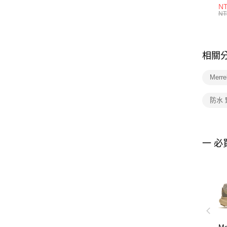
1P
NT
統
NT
相關
Merr
防水
一 必
Me