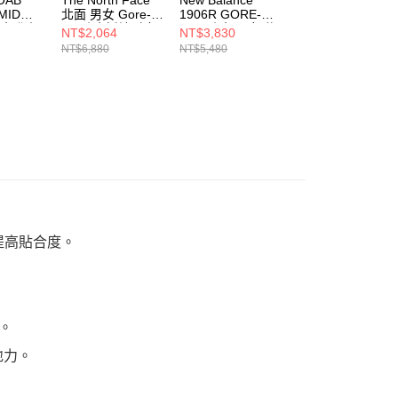
MID
北面 男女 Gore-
1906R GORE-
FASTPACK
防水登山
Tex防水抓地耐磨
TEX 防水 男女 休
ULTRA MID
NT$2,064
NT$3,830
NT$6,216
06
徒步鞋
閒鞋 U19061VF-D
GORE-TEX 女 登
NT$6,880
NT$5,480
NT$8,880
NF0A8ADUKT0
山鞋
NF0A8D9WF67
提高貼合度。
性。
地力。