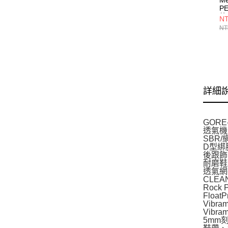
P
外
NT
J0
NT
詳細
GOR
透氣機
SBR
D型綁
後跟飾
耐磨鞋
透氣網
CLE
Rock
Flo
Vib
Vib
5mm