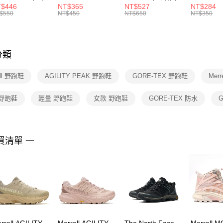
R -160 男女 中
144 EMBRDY 男
SMIT 男女 側背包
144 DBL
$446
NT$365
NT$527
NT$284
絡購買商品
襪 FZ3393100
女 短統襪
BA5871010
襪 DH405
$550
NT$450
NT$650
NT$350
先享後付
FZ3073133
※ 交易是
是否繳費成
付客戶支
分類
【注意事
１．透過由
ell 野跑鞋
AGILITY PEAK 野跑鞋
GORE-TEX 野跑鞋
Mer
交易，需
求債權轉
２．關於
 野跑鞋
輕量 野跑鞋
女款 野跑鞋
GORE-TEX 防水
https://aft
３．未成
「AFTE
任。
買清單 一
４．使用「
即時審查
結果請求
５．嚴禁
形，恩沛
動。
rrell AGILITY
Merrell AGILITY
The North Face
Merrell 