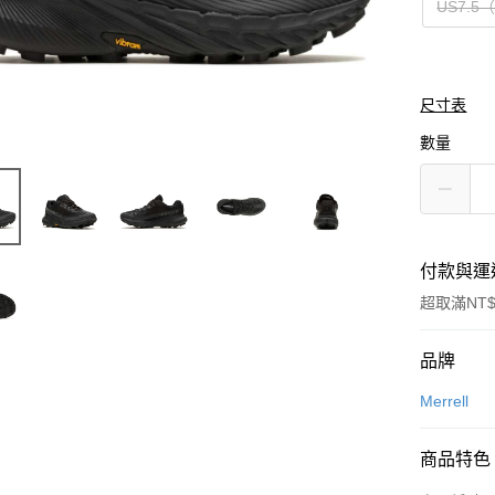
US7.5
尺寸表
數量
付款與運
超取滿NT$
付款方式
品牌
信用卡一
Merrell
信用卡分
商品特色
3 期 