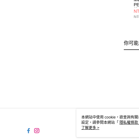
P
外
NT
J0
NT
你可能
本網站中使用 cookie，欲查詢有關
設定，請參閱本網站「
隱私權條款
使用 cookie。
了解更多 >