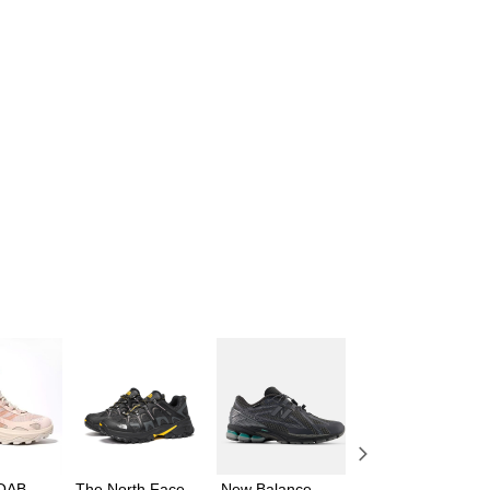
MOAB
The North Face
New Balance
The North Face 