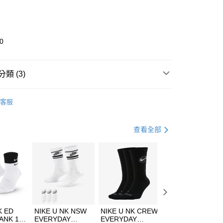
庫商業銀行
第一商業銀行
業銀行
彰化商業銀行
業儲蓄銀行
台北富邦商業銀行
華商業銀行
兆豐國際商業銀行
0
小企業銀行
台中商業銀行
台灣）商業銀行
華泰商業銀行
業銀行
遠東國際商業銀行
類 (3)
業銀行
永豐商業銀行
享後付
業銀行
星展（台灣）商業銀行
rell
客服
際商業銀行
中國信託商業銀行
FTEE先享後付」】
鞋類
野跑鞋
天信用卡公司
先享後付是「在收到商品之後才付款」的支付方式。 讓您購物簡單
心！
跑步訓練
鞋
查看全部
：不需註冊會員、不需綁卡、不需儲值。
：只要手機號碼，簡訊認證，即可結帳。
(快速到店)
：先確認商品／服務後，再付款。
00，滿NT$1,500(含以上)免運費
EE先享後付」結帳流程】
方式選擇「AFTEE先享後付」後，將跳轉至「AFTEE先享後
頁面，進行簡訊認證並確認金額後，即可完成結帳。
00，滿NT$1,500(含以上)免運費
成立數日內，您將收到繳費通知簡訊。
費通知簡訊後14天內，點擊此簡訊中的連結，可透過四大超商
市自取
K ED
NIKE U NK NSW
NIKE U NK CREW
NIKE U NK
網路銀行／等多元方式進行付款，方視為交易完成。
ANK 1P
EVERYDAY
EVERYDAY
EVERYDAY LTW
00，滿NT$1,500(含以上)免運費
：結帳手續完成當下不需立刻繳費，但若您需要取消訂單，請聯