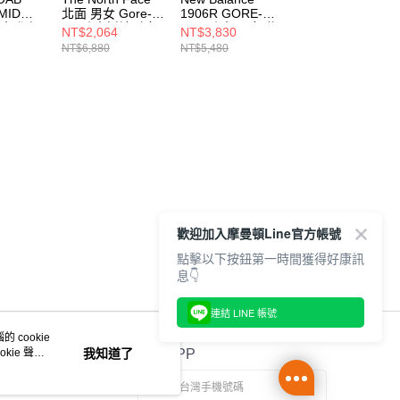
MID
北面 男女 Gore-
1906R GORE-
FASTPACK
防水登山
Tex防水抓地耐磨
TEX 防水 男女 休
ULTRA MID
NT$2,064
NT$3,830
NT$6,216
06
徒步鞋
閒鞋 U19061VF-D
GORE-TEX 女 登
NT$6,880
NT$5,480
NT$8,880
NF0A8ADUKT0
山鞋
NF0A8D9WF67
歡迎加入摩曼頓Line官方帳號
點擊以下按鈕第一時間獲得好康訊
息👇
連結 LINE 帳號
 cookie
kie 聲明
我知道了
官方APP