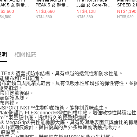
EAK 5 女 輕量戶
PEAK 5 女 輕量戶
北面 女 Gore-Tex
SPEED 2 
越野運動鞋
外越野運動鞋
防水抓地耐磨徒步
GTX 女 
$3,660
NT$3,660
NT$4,128
NT$4,190
67802
J068262
鞋 NF0A8AABKT0
鞋 J0385
$4,580
NT$4,580
NT$6,880
NT$5,980
說明
相關推薦
E-TEX® 襪套式防水結構，具有卓越的透氣性和防水性能。
能網布和TPU鞋面。
/網布鞋領口與風箱式鞋舌，具有低吸水性和增強的彈性特性，並
腿套扣環。
帶固定腳後跟。
頭保護區塊。
布內裡。
ANSPORT NXT™生物抑菌技術，能抑制異味產生。
 Plate防護片 FLEXconnect®彎曲凹槽中底，增強敏捷性與穩定
atPro™羽量級中底，提供持久的輕盈舒適感。
ram® MegaGrip®高性能橡膠大底，具有乾濕地表面無與倫比的抓
ram®山型刻痕設計，提供優異的戶外多種運動活動抓地力。
刻痕深度。