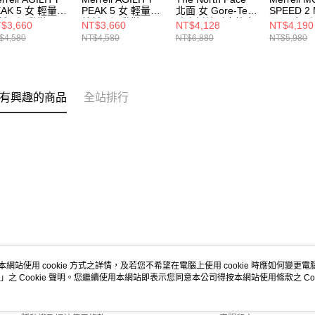
EAK 5 女 輕量戶
PEAK 5 女 輕量戶
北面 女 Gore-Tex
SPEED 2 
越野運動鞋
外越野運動鞋
防水抓地耐磨徒步
GTX 女 
$3,660
NT$3,660
NT$4,128
NT$4,190
67802
J068262
鞋 NF0A8AABKT0
鞋 J0385
$4,580
NT$4,580
NT$6,880
NT$5,980
有興趣的商品
全站排行
本網站使用 cookie 方式之詳情，及若您不希望在電腦上使用 cookie 時應如何變更電腦的
」之 Cookie 聲明。您繼續使用本網站即表示您同意本公司得按本網站使用條款之 Coo
關於我們
客服資訊
商店簡介
購物說明