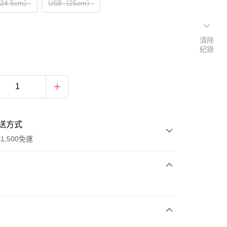
（24.5cm）
US8（25cm）
清除
紀錄
送方式
1,500免運
次付款
期付款
0 利率 每期
NT$1,893
21家銀行