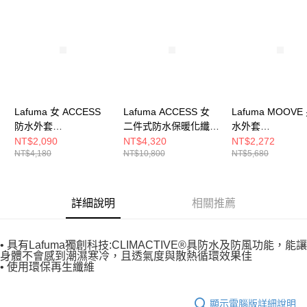
請求用戶進行身份認證。
５．嚴禁一人註冊多個帳號或使用他人資訊註冊。若發現惡意使用之情形，
恩沛科技股份有限公司將有權停止該用戶之使用額度並採取法律行動。
Lafuma 女 ACCESS
Lafuma ACCESS 女
Lafuma MOOVE
防水外套
二件式防水保暖化纖外
水外套
LFV125329854
套 LFV123449289
LFV118876766
NT$2,090
NT$4,320
NT$2,272
NT$4,180
NT$10,800
NT$5,680
詳細說明
相關推薦
• 具有Lafuma獨創科技:CLIMACTIVE®具防水及防風功能，能讓
身體不會感到潮濕寒冷，且透氣度與散熱循環效果佳
• 使用環保再生纖維
顯示電腦版詳細說明