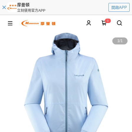
摩曼頓
開啟APP
立刻使用官方APP
0
1
/
1