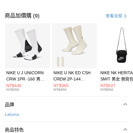
付款方式
信用卡一次付款
商品加價購 (9)
查看全部
信用卡分期付款
3 期 0 利率 每期
NT$1,426
21家銀行
合作金庫商業銀行
第一商業銀行
LINE Pay
華南商業銀行
彰化商業銀行
Apple Pay
上海商業儲蓄銀行
台北富邦商業銀行
國泰世華商業銀行
兆豐國際商業銀行
悠遊付
臺灣中小企業銀行
台中商業銀行
NIKE U J UNICORN
NIKE U NK ED CSH
NIKE NK HERIT
匯豐（台灣）商業銀行
華泰商業銀行
CRW 1PR -160 男女
CREW 2P-144
SMIT 男女 側背
全盈+PAY
聯邦商業銀行
遠東國際商業銀行
中統襪 FZ3393100
EMBRDY 男女 短統襪
BA5871010
NT$446
NT$365
NT$527
元大商業銀行
永豐商業銀行
NT$550
NT$450
NT$650
AFTEE先享後付
FZ3073133
玉山商業銀行
星展（台灣）商業銀行
相關說明
台新國際商業銀行
中國信託商業銀行
品牌
【關於「AFTEE先享後付」】
台灣樂天信用卡公司
AFTEE先享後付是「在收到商品之後才付款」的支付方式。 讓您購物簡單
運送方式
Lafuma
便利好安心！
１．簡單：不需註冊會員、不需綁卡、不需儲值。
7-11取貨(快速到店)
２．便利：只要手機號碼，簡訊認證，即可結帳。
商品特色
每筆NT$100，滿NT$1,500(含以上)免運費
３．安心：先確認商品／服務後，再付款。