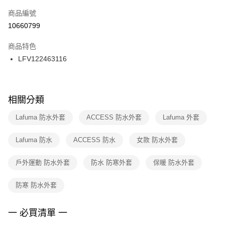
商品編號
宅配
【「AFTEE先享後付」結帳流程】
１．於結帳方式選擇「AFTEE先享後付」後，將跳轉至「AFTEE先享後付」
10660799
每筆NT$100，滿NT$1,500(含以上)免運費
結帳頁面，進行簡訊認證並確認金額後，即可完成結帳。
２．訂單成立數日內，您將收到繳費通知簡訊。
商品特色
付款後門市自取
３．收到繳費通知簡訊後14天內，點擊此簡訊中的連結，可透過四大超商／
LFV122463116
每筆NT$100，滿NT$1,500(含以上)免運費
ATM／網路銀行／等多元方式進行付款，方視為交易完成。
※ 請注意：結帳手續完成當下不需立刻繳費，但若您需要取消訂單，請聯絡
購買商品的店家。未經商家同意取消之訂單仍視為有效，需透過AFTEE先享
後付繳納相關費用。
※ 交易是否成功請以「AFTEE先享後付 」之結帳頁面顯示為準，若有關於
相關分類
是否繳費成功／繳費後需取消欲退款等相關疑問，請聯繫「AFTEE先享後付
客戶支援中心」
https://netprotections.freshdesk.com/support/home
Lafuma 防水外套
ACCESS 防水外套
Lafuma 外套
【注意事項】
Lafuma 防水
ACCESS 防水
女款 防水外套
１．透過由恩沛科技股份有限公司提供之「AFTEE先享後付」服務完成之交
易，需依本服務之必要範圍內提供個人資料，並將交易相關給付款項請求債
權轉讓予恩沛科技股份有限公司。
戶外運動 防水外套
防水 防寒外套
保暖 防水外套
２．關於個人資料處理事宜，請瀏覽以下網址：
https://aftee.tw/terms/#terms3
防寒 防水外套
３．未成年的使用者請事先徵得法定代理人或監護人之同意方可使用
「AFTEE先享後付」，若未經同意申辦者引起之損失，本公司不負相關責
任。
一 必買清單 一
４．使用「AFTEE先享後付」時，將依據個別帳號之用戶狀況，依本公司即
時審查核予不同之上限額度；若仍有額度不足之情形，本公司將視審查結果