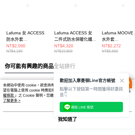
Lafuma 女 ACCESS
Lafuma ACCESS 女
Lafuma MOOVE
防水外套
二件式防水保暖化纖外
水外套
LFV125329854
套 LFV123449289
LFV118876766
NT$2,090
NT$4,320
NT$2,272
NT$4,180
NT$10,800
NT$5,680
你可能有興趣的商品
全站排行
歡迎加入摩曼頓Line官方帳號
本網站中使用 cookie，欲查詢有關本網站使用 cookie 方式之詳情，及若您不希
點擊以下按鈕第一時間獲得好康訊
熱門標籤
望在電腦上使用 cookie 時應如何變更電腦的 cookie 設定，請參閱本網站「
隱私
息👇
權條款
」之 Cookie 聲明。您繼續使用本網站即表示您同意本公司得按本網站使
用條款之 Cookie 聲明使用 cookie。
了解更多 >
連結 LINE 帳號
我知道了