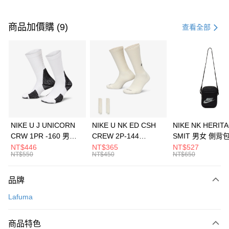
付款方式
信用卡一次付款
商品加價購 (9)
查看全部
信用卡分期付款
3 期 0 利率 每期
NT$3,600
21家銀行
合作金庫商業銀行
第一商業銀行
LINE Pay
華南商業銀行
彰化商業銀行
Apple Pay
上海商業儲蓄銀行
台北富邦商業銀行
國泰世華商業銀行
兆豐國際商業銀行
悠遊付
臺灣中小企業銀行
台中商業銀行
NIKE U J UNICORN
NIKE U NK ED CSH
NIKE NK HERIT
匯豐（台灣）商業銀行
華泰商業銀行
CRW 1PR -160 男女
CREW 2P-144
SMIT 男女 側背
全盈+PAY
聯邦商業銀行
遠東國際商業銀行
中統襪 FZ3393100
EMBRDY 男女 短統襪
BA5871010
NT$446
NT$365
NT$527
元大商業銀行
永豐商業銀行
NT$550
NT$450
NT$650
AFTEE先享後付
FZ3073133
玉山商業銀行
星展（台灣）商業銀行
相關說明
台新國際商業銀行
中國信託商業銀行
品牌
【關於「AFTEE先享後付」】
台灣樂天信用卡公司
AFTEE先享後付是「在收到商品之後才付款」的支付方式。 讓您購物簡單
運送方式
Lafuma
便利好安心！
１．簡單：不需註冊會員、不需綁卡、不需儲值。
7-11取貨(快速到店)
２．便利：只要手機號碼，簡訊認證，即可結帳。
商品特色
每筆NT$100，滿NT$1,500(含以上)免運費
３．安心：先確認商品／服務後，再付款。