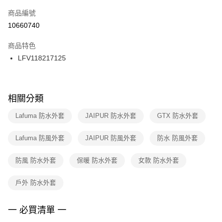
商品編號
宅配
【「AFTEE先享後付」結帳流程】
１．於結帳方式選擇「AFTEE先享後付」後，將跳轉至「AFTEE先享後付」
10660740
每筆NT$100，滿NT$1,500(含以上)免運費
結帳頁面，進行簡訊認證並確認金額後，即可完成結帳。
２．訂單成立數日內，您將收到繳費通知簡訊。
商品特色
付款後門市自取
３．收到繳費通知簡訊後14天內，點擊此簡訊中的連結，可透過四大超商／
LFV118217125
每筆NT$100，滿NT$1,500(含以上)免運費
ATM／網路銀行／等多元方式進行付款，方視為交易完成。
※ 請注意：結帳手續完成當下不需立刻繳費，但若您需要取消訂單，請聯絡
購買商品的店家。未經商家同意取消之訂單仍視為有效，需透過AFTEE先享
後付繳納相關費用。
※ 交易是否成功請以「AFTEE先享後付 」之結帳頁面顯示為準，若有關於
相關分類
是否繳費成功／繳費後需取消欲退款等相關疑問，請聯繫「AFTEE先享後付
客戶支援中心」
https://netprotections.freshdesk.com/support/home
Lafuma 防水外套
JAIPUR 防水外套
GTX 防水外套
【注意事項】
Lafuma 防風外套
JAIPUR 防風外套
防水 防風外套
１．透過由恩沛科技股份有限公司提供之「AFTEE先享後付」服務完成之交
易，需依本服務之必要範圍內提供個人資料，並將交易相關給付款項請求債
權轉讓予恩沛科技股份有限公司。
防風 防水外套
保暖 防水外套
女款 防水外套
２．關於個人資料處理事宜，請瀏覽以下網址：
https://aftee.tw/terms/#terms3
戶外 防水外套
３．未成年的使用者請事先徵得法定代理人或監護人之同意方可使用
「AFTEE先享後付」，若未經同意申辦者引起之損失，本公司不負相關責
任。
一 必買清單 一
４．使用「AFTEE先享後付」時，將依據個別帳號之用戶狀況，依本公司即
時審查核予不同之上限額度；若仍有額度不足之情形，本公司將視審查結果