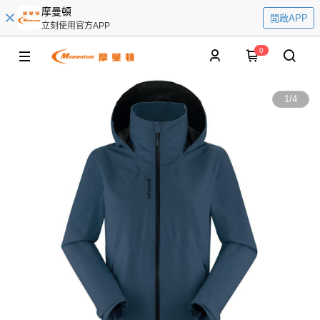
摩曼頓
開啟APP
立刻使用官方APP
0
1
/
4