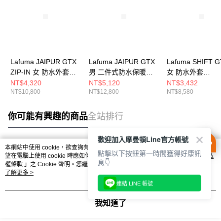
Lafuma JAIPUR GTX
Lafuma JAIPUR GTX
Lafuma SHIFT 
ZIP-IN 女 防水外套
男 二件式防水保暖刷
女 防水外套
LFV118219288
毛外套
LFV115464063
NT$4,320
NT$5,120
NT$3,432
NT$10,800
NT$12,800
NT$8,580
LFV123350247
你可能有興趣的商品
全站排行
歡迎加入摩曼頓Line官方帳號
本網站中使用 cookie，欲查詢有關本網站使用 cookie 方式之詳情，及若您不希
點擊以下按鈕第一時間獲得好康訊
熱門標籤
望在電腦上使用 cookie 時應如何變更電腦的 cookie 設定，請參閱本網站「
隱私
息👇
權條款
」之 Cookie 聲明。您繼續使用本網站即表示您同意本公司得按本網站使
用條款之 Cookie 聲明使用 cookie。
了解更多 >
連結 LINE 帳號
我知道了