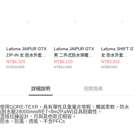
請求用戶進行身份認證。
５．嚴禁一人註冊多個帳號或使用他人資訊註冊。若發現惡意使用之情形，
恩沛科技股份有限公司將有權停止該用戶之使用額度並採取法律行動。
Lafuma JAIPUR GTX
Lafuma JAIPUR GTX
Lafuma SHIFT 
ZIP-IN 女 防水外套
男 二件式防水保暖刷
女 防水外套
LFV118219288
毛外套
LFV115464063
NT$4,320
NT$5,120
NT$3,432
NT$10,800
NT$12,800
NT$8,580
LFV123350247
詳細說明
相關推薦
使用GORE-TEXR，具有彈性且重量非常輕，觸感柔軟，防水
(耐水壓28000mm/RET<9m2Pa/W)且具耐磨性。
混搭拉鍊設計，可與其他款式相容。
防水、防風、透氣、不含PFCs