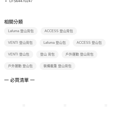
LFS64470247
每筆NT$100，滿NT$1,500(含以上)免運費
ATM／網路銀行／等多元方式進行付款，方視為交易完成。
※ 請注意：結帳手續完成當下不需立刻繳費，但若您需要取消訂單，請聯絡
購買商品的店家。未經商家同意取消之訂單仍視為有效，需透過AFTEE先享
後付繳納相關費用。
※ 交易是否成功請以「AFTEE先享後付 」之結帳頁面顯示為準，若有關於
相關分類
是否繳費成功／繳費後需取消欲退款等相關疑問，請聯繫「AFTEE先享後付
客戶支援中心」
https://netprotections.freshdesk.com/support/home
Lafuma 登山背包
ACCESS 登山背包
【注意事項】
VENTI 登山背包
Lafuma 登山包
ACCESS 登山包
１．透過由恩沛科技股份有限公司提供之「AFTEE先享後付」服務完成之交
易，需依本服務之必要範圍內提供個人資料，並將交易相關給付款項請求債
權轉讓予恩沛科技股份有限公司。
VENTI 登山包
登山 背包
戶外運動 登山背包
２．關於個人資料處理事宜，請瀏覽以下網址：
https://aftee.tw/terms/#terms3
戶外運動 登山包
裝備載重 登山背包
３．未成年的使用者請事先徵得法定代理人或監護人之同意方可使用
「AFTEE先享後付」，若未經同意申辦者引起之損失，本公司不負相關責
任。
一 必買清單 一
４．使用「AFTEE先享後付」時，將依據個別帳號之用戶狀況，依本公司即
時審查核予不同之上限額度；若仍有額度不足之情形，本公司將視審查結果
請求用戶進行身份認證。
５．嚴禁一人註冊多個帳號或使用他人資訊註冊。若發現惡意使用之情形，
恩沛科技股份有限公司將有權停止該用戶之使用額度並採取法律行動。