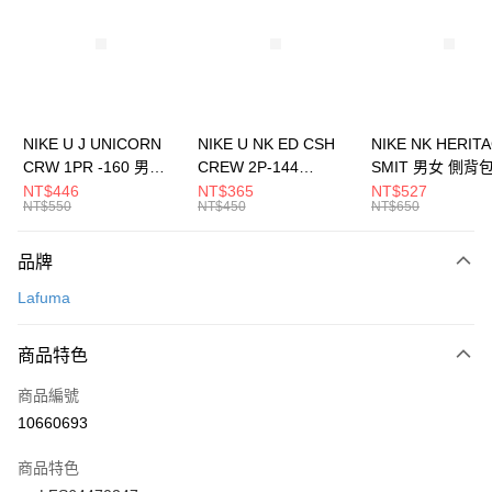
3 期 0 利率 每期
NT$1,626
21家銀行
合作金庫商業銀行
第一商業銀行
LINE Pay
華南商業銀行
彰化商業銀行
Apple Pay
上海商業儲蓄銀行
台北富邦商業銀行
國泰世華商業銀行
兆豐國際商業銀行
悠遊付
臺灣中小企業銀行
台中商業銀行
NIKE U J UNICORN
NIKE U NK ED CSH
NIKE NK HERIT
匯豐（台灣）商業銀行
華泰商業銀行
CRW 1PR -160 男女
CREW 2P-144
SMIT 男女 側背
全盈+PAY
聯邦商業銀行
遠東國際商業銀行
中統襪 FZ3393100
EMBRDY 男女 短統襪
BA5871010
NT$446
NT$365
NT$527
元大商業銀行
永豐商業銀行
NT$550
NT$450
NT$650
AFTEE先享後付
FZ3073133
玉山商業銀行
星展（台灣）商業銀行
相關說明
台新國際商業銀行
中國信託商業銀行
品牌
【關於「AFTEE先享後付」】
台灣樂天信用卡公司
AFTEE先享後付是「在收到商品之後才付款」的支付方式。 讓您購物簡單
運送方式
Lafuma
便利好安心！
１．簡單：不需註冊會員、不需綁卡、不需儲值。
7-11取貨(快速到店)
２．便利：只要手機號碼，簡訊認證，即可結帳。
商品特色
每筆NT$100，滿NT$1,500(含以上)免運費
３．安心：先確認商品／服務後，再付款。
商品編號
宅配
【「AFTEE先享後付」結帳流程】
１．於結帳方式選擇「AFTEE先享後付」後，將跳轉至「AFTEE先享後付」
10660693
每筆NT$100，滿NT$1,500(含以上)免運費
結帳頁面，進行簡訊認證並確認金額後，即可完成結帳。
２．訂單成立數日內，您將收到繳費通知簡訊。
商品特色
付款後門市自取
３．收到繳費通知簡訊後14天內，點擊此簡訊中的連結，可透過四大超商／