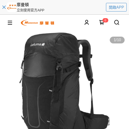
摩曼頓
開啟APP
立刻使用官方APP
0
1
/
10