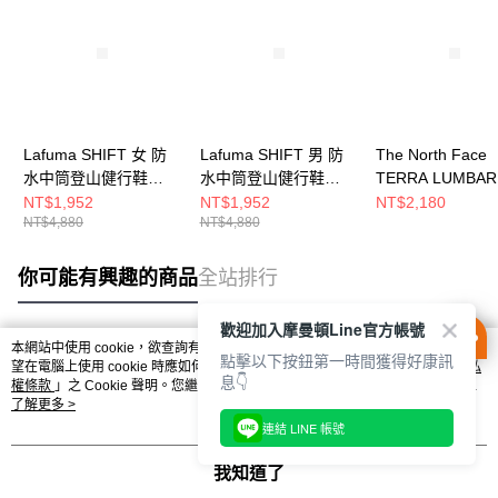
Lafuma SHIFT 女 防
Lafuma SHIFT 男 防
The North Face
水中筒登山健行鞋
水中筒登山健行鞋
TERRA LUMBAR
LFG22750247
LFG22740247
男女 登山背包
NT$1,952
NT$1,952
NT$2,180
NT$4,880
NT$4,880
NF0A81ENNOI
你可能有興趣的商品
全站排行
歡迎加入摩曼頓Line官方帳號
本網站中使用 cookie，欲查詢有關本網站使用 cookie 方式之詳情，及若您不希
點擊以下按鈕第一時間獲得好康訊
熱門標籤
望在電腦上使用 cookie 時應如何變更電腦的 cookie 設定，請參閱本網站「
隱私
息👇
權條款
」之 Cookie 聲明。您繼續使用本網站即表示您同意本公司得按本網站使
用條款之 Cookie 聲明使用 cookie。
了解更多 >
連結 LINE 帳號
我知道了