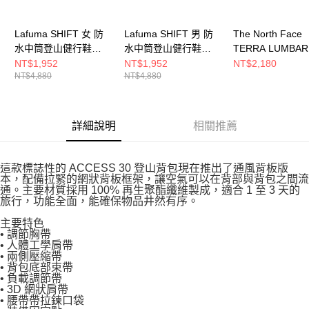
Lafuma SHIFT 女 防
Lafuma SHIFT 男 防
The North Face
水中筒登山健行鞋
水中筒登山健行鞋
TERRA LUMBAR
LFG22750247
LFG22740247
男女 登山背包
NT$1,952
NT$1,952
NT$2,180
NT$4,880
NT$4,880
NF0A81ENNOI
詳細說明
相關推薦
這款標誌性的 ACCESS 30 登山背包現在推出了通風背板版
本，配備拉緊的網狀背板框架，讓空氣可以在背部與背包之間流
通。主要材質採用 100% 再生聚酯纖維製成，適合 1 至 3 天的
旅行，功能全面，能確保物品井然有序。
主要特色
• 調節胸帶
• 人體工學肩帶
• 兩側壓縮帶
• 背包底部束帶
• 負載調節帶
• 3D 網狀肩帶
• 腰帶帶拉鍊口袋