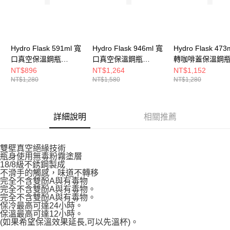
Hydro Flask 591ml 寬
Hydro Flask 946ml 寬
Hydro Flask 473
口真空保溫鋼瓶
口真空保溫鋼瓶
轉咖啡蓋保溫鋼
HFW20BTS415
HFW32BTS110
HFW16BCX001
NT$896
NT$1,264
NT$1,152
NT$1,280
NT$1,580
NT$1,280
詳細說明
相關推薦
雙壁真空絕緣技術
瓶身使用無毒粉霧塗層
18/8級不銹鋼製成
不滑手的觸感，味道不轉移
完全不含雙酚A與有毒物
完全不含雙酚A與有毒物。
完全不含雙酚A與有毒物。
保冷最高可達24小時。
保溫最高可達12小時。
(如果希望保溫效果延長,可以先溫杯)。