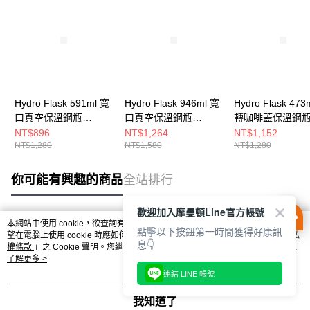
Hydro Flask 591ml 寬
Hydro Flask 946ml 寬
Hydro Flask 473
口真空保溫鋼瓶
口真空保溫鋼瓶
轉咖啡蓋保溫鋼
HFW20BTS415
HFW32BTS110
HFW16BCX001
NT$896
NT$1,264
NT$1,152
NT$1,280
NT$1,580
NT$1,280
你可能有興趣的商品
全站排行
歡迎加入摩曼頓Line官方帳號
本網站中使用 cookie，欲查詢有關本網站使用 cookie 方式之詳情，及若您不希
點擊以下按鈕第一時間獲得好康訊
熱門標籤
望在電腦上使用 cookie 時應如何變更電腦的 cookie 設定，請參閱本網站「
隱私
息👇
權條款
」之 Cookie 聲明。您繼續使用本網站即表示您同意本公司得按本網站使
用條款之 Cookie 聲明使用 cookie。
了解更多 >
連結 LINE 帳號
我知道了