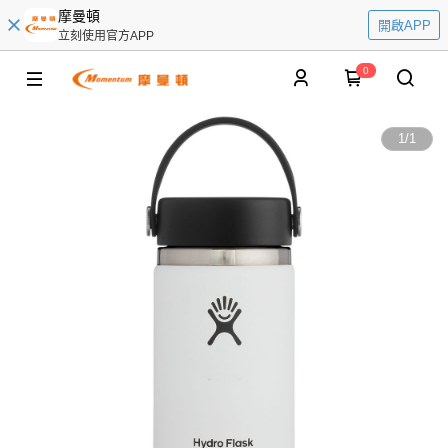
摩曼頓
開啟APP
立刻使用官方APP
0
1
/
1