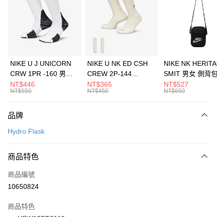
3 期 0 利率 每期
NT$293
21家銀行
合作金庫商業銀行
第一商業銀行
LINE Pay
華南商業銀行
彰化商業銀行
Apple Pay
上海商業儲蓄銀行
台北富邦商業銀行
國泰世華商業銀行
兆豐國際商業銀行
悠遊付
臺灣中小企業銀行
台中商業銀行
NIKE U J UNICORN
NIKE U NK ED CSH
NIKE NK HERIT
匯豐（台灣）商業銀行
華泰商業銀行
CRW 1PR -160 男女
CREW 2P-144
SMIT 男女 側背
全盈+PAY
聯邦商業銀行
遠東國際商業銀行
中統襪 FZ3393100
EMBRDY 男女 短統襪
BA5871010
NT$446
NT$365
NT$527
元大商業銀行
永豐商業銀行
NT$550
NT$450
NT$650
AFTEE先享後付
FZ3073133
玉山商業銀行
星展（台灣）商業銀行
相關說明
台新國際商業銀行
中國信託商業銀行
品牌
【關於「AFTEE先享後付」】
台灣樂天信用卡公司
AFTEE先享後付是「在收到商品之後才付款」的支付方式。 讓您購物簡單
運送方式
Hydro Flask
便利好安心！
１．簡單：不需註冊會員、不需綁卡、不需儲值。
7-11取貨(快速到店)
２．便利：只要手機號碼，簡訊認證，即可結帳。
商品特色
每筆NT$100，滿NT$1,500(含以上)免運費
３．安心：先確認商品／服務後，再付款。
商品編號
宅配
【「AFTEE先享後付」結帳流程】
１．於結帳方式選擇「AFTEE先享後付」後，將跳轉至「AFTEE先享後付」
10650824
每筆NT$100，滿NT$1,500(含以上)免運費
結帳頁面，進行簡訊認證並確認金額後，即可完成結帳。
２．訂單成立數日內，您將收到繳費通知簡訊。
商品特色
付款後門市自取
３．收到繳費通知簡訊後14天內，點擊此簡訊中的連結，可透過四大超商／