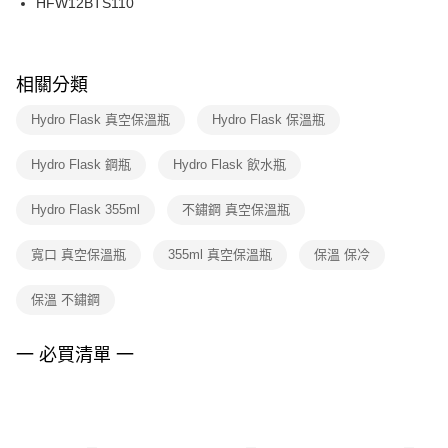
HFW12BTS110
每筆NT$100，滿NT$1,500(含以上)免運費
ATM／網路銀行／等多元方式進行付款，方視為交易完成。
※ 請注意：結帳手續完成當下不需立刻繳費，但若您需要取消訂單，請聯絡
購買商品的店家。未經商家同意取消之訂單仍視為有效，需透過AFTEE先享
後付繳納相關費用。
※ 交易是否成功請以「AFTEE先享後付 」之結帳頁面顯示為準，若有關於
相關分類
是否繳費成功／繳費後需取消欲退款等相關疑問，請聯繫「AFTEE先享後付
客戶支援中心」
https://netprotections.freshdesk.com/support/home
Hydro Flask 真空保溫瓶
Hydro Flask 保溫瓶
【注意事項】
Hydro Flask 鋼瓶
Hydro Flask 飲水瓶
１．透過由恩沛科技股份有限公司提供之「AFTEE先享後付」服務完成之交
易，需依本服務之必要範圍內提供個人資料，並將交易相關給付款項請求債
權轉讓予恩沛科技股份有限公司。
Hydro Flask 355ml
不鏽鋼 真空保溫瓶
２．關於個人資料處理事宜，請瀏覽以下網址：
https://aftee.tw/terms/#terms3
寬口 真空保溫瓶
355ml 真空保溫瓶
保溫 保冷
３．未成年的使用者請事先徵得法定代理人或監護人之同意方可使用
「AFTEE先享後付」，若未經同意申辦者引起之損失，本公司不負相關責
任。
保溫 不鏽鋼
４．使用「AFTEE先享後付」時，將依據個別帳號之用戶狀況，依本公司即
時審查核予不同之上限額度；若仍有額度不足之情形，本公司將視審查結果
請求用戶進行身份認證。
一 必買清單 一
５．嚴禁一人註冊多個帳號或使用他人資訊註冊。若發現惡意使用之情形，
恩沛科技股份有限公司將有權停止該用戶之使用額度並採取法律行動。