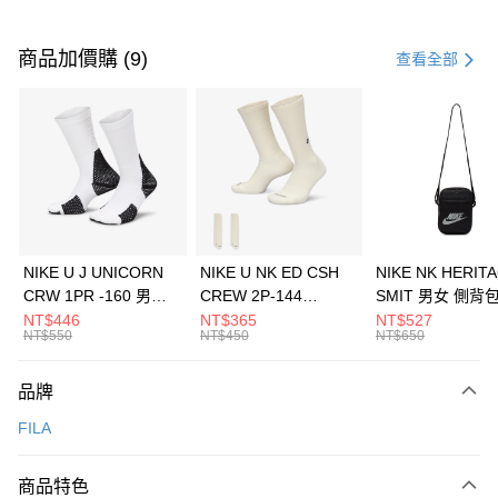
付款方式
信用卡一次付款
商品加價購 (9)
查看全部
信用卡分期付款
3 期 0 利率 每期
NT$626
21家銀行
合作金庫商業銀行
第一商業銀行
LINE Pay
華南商業銀行
彰化商業銀行
Apple Pay
上海商業儲蓄銀行
台北富邦商業銀行
國泰世華商業銀行
兆豐國際商業銀行
悠遊付
臺灣中小企業銀行
台中商業銀行
NIKE U J UNICORN
NIKE U NK ED CSH
NIKE NK HERIT
匯豐（台灣）商業銀行
華泰商業銀行
CRW 1PR -160 男女
CREW 2P-144
SMIT 男女 側背
全盈+PAY
聯邦商業銀行
遠東國際商業銀行
中統襪 FZ3393100
EMBRDY 男女 短統襪
BA5871010
NT$446
NT$365
NT$527
元大商業銀行
永豐商業銀行
NT$550
NT$450
NT$650
AFTEE先享後付
FZ3073133
玉山商業銀行
星展（台灣）商業銀行
相關說明
台新國際商業銀行
中國信託商業銀行
品牌
【關於「AFTEE先享後付」】
台灣樂天信用卡公司
AFTEE先享後付是「在收到商品之後才付款」的支付方式。 讓您購物簡單
運送方式
FILA
便利好安心！
１．簡單：不需註冊會員、不需綁卡、不需儲值。
7-11取貨(快速到店)
２．便利：只要手機號碼，簡訊認證，即可結帳。
商品特色
每筆NT$100，滿NT$1,500(含以上)免運費
３．安心：先確認商品／服務後，再付款。