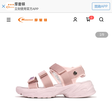
摩曼頓
開啟APP
立刻使用官方APP
0
1
/
9