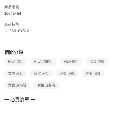
商品編號
宅配
【「AFTEE先享後付」結帳流程】
１．於結帳方式選擇「AFTEE先享後付」後，將跳轉至「AFTEE先享後付」
10645454
每筆NT$100，滿NT$1,500(含以上)免運費
結帳頁面，進行簡訊認證並確認金額後，即可完成結帳。
２．訂單成立數日內，您將收到繳費通知簡訊。
商品特色
付款後門市自取
３．收到繳費通知簡訊後14天內，點擊此簡訊中的連結，可透過四大超商／
5S316Y512
每筆NT$100，滿NT$1,500(含以上)免運費
ATM／網路銀行／等多元方式進行付款，方視為交易完成。
※ 請注意：結帳手續完成當下不需立刻繳費，但若您需要取消訂單，請聯絡
購買商品的店家。未經商家同意取消之訂單仍視為有效，需透過AFTEE先享
後付繳納相關費用。
※ 交易是否成功請以「AFTEE先享後付 」之結帳頁面顯示為準，若有關於
相關分類
是否繳費成功／繳費後需取消欲退款等相關疑問，請聯繫「AFTEE先享後付
客戶支援中心」
https://netprotections.freshdesk.com/support/home
FILA 涼鞋
FILA 涼拖鞋
FILA 拖鞋
女款 涼鞋
【注意事項】
女性 涼鞋
日常 涼鞋
涼爽 涼鞋
穿著 涼鞋
１．透過由恩沛科技股份有限公司提供之「AFTEE先享後付」服務完成之交
易，需依本服務之必要範圍內提供個人資料，並將交易相關給付款項請求債
權轉讓予恩沛科技股份有限公司。
女款 涼拖鞋
女性 涼拖鞋
２．關於個人資料處理事宜，請瀏覽以下網址：
https://aftee.tw/terms/#terms3
３．未成年的使用者請事先徵得法定代理人或監護人之同意方可使用
一 必買清單 一
「AFTEE先享後付」，若未經同意申辦者引起之損失，本公司不負相關責
任。
４．使用「AFTEE先享後付」時，將依據個別帳號之用戶狀況，依本公司即
時審查核予不同之上限額度；若仍有額度不足之情形，本公司將視審查結果