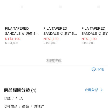
請求用戶進行身份認證。
５．嚴禁一人註冊多個帳號或使用他人資訊註冊。若發現惡意使用之情形，
恩沛科技股份有限公司將有權停止該用戶之使用額度並採取法律行動。
FILA TAPERED
FILA TAPERED
FILA TAPERED
SANDALS 女 涼鞋 5-
SANDALS 女 涼鞋 5-
SANDALS 女 涼鞋
S316Y-012
S316Y-132
S316Y-111
NT$1,190
NT$1,190
NT$1,190
NT$1,880
NT$1,880
NT$1,880
相關推薦
客服
商品相關分類 (4)
查看全部
品牌
FILA
女性商品
鞋類
涼拖鞋