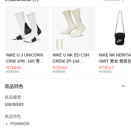
信用卡分期付款
3 期 0 利率 每期
NT$833
21家銀行
合作金庫商業銀行
第一商業銀行
LINE Pay
華南商業銀行
彰化商業銀行
Apple Pay
上海商業儲蓄銀行
台北富邦商業銀行
國泰世華商業銀行
兆豐國際商業銀行
悠遊付
臺灣中小企業銀行
台中商業銀行
NIKE U J UNICORN
NIKE U NK ED CSH
NIKE NK HERIT
匯豐（台灣）商業銀行
華泰商業銀行
CRW 1PR -160 男女
CREW 2P-144
SMIT 男女 側背
全盈+PAY
聯邦商業銀行
遠東國際商業銀行
中統襪 FZ3393100
EMBRDY 男女 短統襪
BA5871010
NT$446
NT$365
NT$527
元大商業銀行
永豐商業銀行
NT$550
NT$450
NT$650
AFTEE先享後付
FZ3073133
玉山商業銀行
星展（台灣）商業銀行
相關說明
台新國際商業銀行
中國信託商業銀行
商品特色
【關於「AFTEE先享後付」】
台灣樂天信用卡公司
AFTEE先享後付是「在收到商品之後才付款」的支付方式。 讓您購物簡單
運送方式
商品編號
便利好安心！
１．簡單：不需註冊會員、不需綁卡、不需儲值。
7-11取貨(快速到店)
10635593
２．便利：只要手機號碼，簡訊認證，即可結帳。
每筆NT$100，滿NT$1,500(含以上)免運費
３．安心：先確認商品／服務後，再付款。
商品特色
宅配
【「AFTEE先享後付」結帳流程】
PGMMGR
１．於結帳方式選擇「AFTEE先享後付」後，將跳轉至「AFTEE先享後付」
每筆NT$100，滿NT$1,500(含以上)免運費