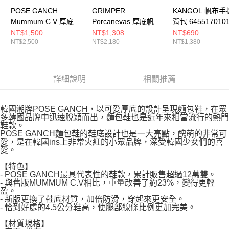
POSE GANCH
GRIMPER
KANGOL 帆布手
Mummum C.V 厚底麵
Porcanevas 厚底帆布
背包 645517010
包帆布鞋 二代輕量款
鞋 (Billlie SIYOON同
NT$1,500
NT$1,308
NT$690
NT$2,500
NT$2,180
NT$1,380
PGMMWH
款) GRPCBK
詳細說明
相關推薦
韓國潮牌POSE GANCH，以可愛厚底的設計呈現麵包鞋，在眾
多韓國品牌中迅速脫穎而出，麵包鞋也是近年來相當流行的熱門
鞋款。
POSE GANCH麵包鞋的鞋底設計也是一大亮點，醜萌的非常可
愛，是在韓國ins上非常火紅的小眾品牌，深受韓國少女們的喜
愛。
【特色】
- POSE GANCH最具代表性的鞋款，累計販售超過12萬雙。
- 與舊版MUMMUM C.V相比，重量改善了約23%，變得更輕
盈。
- 新版更換了鞋底材質，加倍防滑，穿起來更安全。
- 恰到好處的4.5公分鞋高，使腿部線條比例更加完美。
【材質規格】