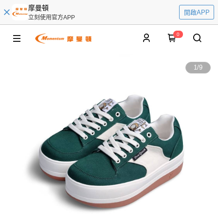
摩曼頓
開啟APP
立刻使用官方APP
0
1
/
9