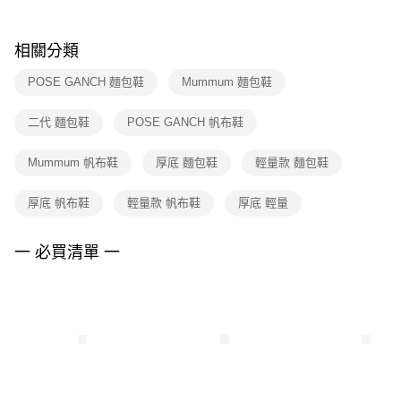
結帳頁面，進行簡訊認證並確認金額後，即可完成結帳。
２．訂單成立數日內，您將收到繳費通知簡訊。
付款後門市自取
３．收到繳費通知簡訊後14天內，點擊此簡訊中的連結，可透過四大超商／
相關分類
每筆NT$100，滿NT$1,500(含以上)免運費
ATM／網路銀行／等多元方式進行付款，方視為交易完成。
※ 請注意：結帳手續完成當下不需立刻繳費，但若您需要取消訂單，請聯絡
POSE GANCH 麵包鞋
Mummum 麵包鞋
購買商品的店家。未經商家同意取消之訂單仍視為有效，需透過AFTEE先享
後付繳納相關費用。
※ 交易是否成功請以「AFTEE先享後付 」之結帳頁面顯示為準，若有關於
二代 麵包鞋
POSE GANCH 帆布鞋
是否繳費成功／繳費後需取消欲退款等相關疑問，請聯繫「AFTEE先享後付
客戶支援中心」
https://netprotections.freshdesk.com/support/home
Mummum 帆布鞋
厚底 麵包鞋
輕量款 麵包鞋
【注意事項】
１．透過由恩沛科技股份有限公司提供之「AFTEE先享後付」服務完成之交
厚底 帆布鞋
輕量款 帆布鞋
厚底 輕量
易，需依本服務之必要範圍內提供個人資料，並將交易相關給付款項請求債
權轉讓予恩沛科技股份有限公司。
一 必買清單 一
２．關於個人資料處理事宜，請瀏覽以下網址：
https://aftee.tw/terms/#terms3
３．未成年的使用者請事先徵得法定代理人或監護人之同意方可使用
「AFTEE先享後付」，若未經同意申辦者引起之損失，本公司不負相關責
任。
４．使用「AFTEE先享後付」時，將依據個別帳號之用戶狀況，依本公司即
時審查核予不同之上限額度；若仍有額度不足之情形，本公司將視審查結果
請求用戶進行身份認證。
５．嚴禁一人註冊多個帳號或使用他人資訊註冊。若發現惡意使用之情形，
恩沛科技股份有限公司將有權停止該用戶之使用額度並採取法律行動。