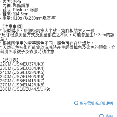
- 表面: 帆布
- 內裡: 聚酯纖維
- 鞋底: Phylon、橡膠
- 鞋高: 約4.5cm
- 重量: 610g (以230mm爲基準)
【注意事項】
* 版型偏小，瘦腳板請拿大半號，寬腳板請拿大一號。
*尺寸根據測量方式及測量部位之不同，可能會產生1~3cm的誤
差。
* 根據所使用的螢幕顯色不同，顔色可存在些誤差。
* 天然染色技術可能會於洗滌時產生輕微掉色及染色的現象，穿
著淺色系襪子及衣服時請注意。
【尺寸表】
22CM (US4/EU37/UK3)
23CM (US5/EU38/UK4)
24CM (US6/EU39/UK5)
25CM (US7/EU40/UK6)
26CM (US8/EU41/UK7)
27CM (US9/EU42/UK8)
28CM (US10/EU44.5/UK9)
顯示電腦版詳細說明
客服