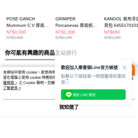
POSE GANCH
GRIMPER
KANGOL 帆布手
Mummum C.V 厚底麵
Porcanevas 厚底帆布
背包 645517010
包帆布鞋 二代輕量款
鞋 (Billlie SIYOON同
NT$1,500
NT$1,308
NT$690
NT$2,500
NT$2,180
NT$1,380
PGMMWH
款) GRPCBK
你可能有興趣的商品
全站排行
歡迎加入摩曼頓Line官方帳號
本網站中使用 cookie，欲查詢有關本網站使用 cookie 方式之詳情，及若您不希
點擊以下按鈕第一時間獲得好康訊
熱門標籤
望在電腦上使用 cookie 時應如何變更電腦的 cookie 設定，請參閱本網站「
隱私
息👇
權條款
」之 Cookie 聲明。您繼續使用本網站即表示您同意本公司得按本網站使
用條款之 Cookie 聲明使用 cookie。
了解更多 >
連結 LINE 帳號
我知道了