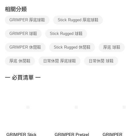
２．訂單成立數日內，您將收到繳費通知簡訊。
付款後門市自取
３．收到繳費通知簡訊後14天內，點擊此簡訊中的連結，可透過四大超商／
相關分類
每筆NT$100，滿NT$1,500(含以上)免運費
ATM／網路銀行／等多元方式進行付款，方視為交易完成。
※ 請注意：結帳手續完成當下不需立刻繳費，但若您需要取消訂單，請聯絡
GRIMPER 厚底球鞋
Stick Rugged 厚底球鞋
購買商品的店家。未經商家同意取消之訂單仍視為有效，需透過AFTEE先享
後付繳納相關費用。
※ 交易是否成功請以「AFTEE先享後付 」之結帳頁面顯示為準，若有關於
GRIMPER 球鞋
Stick Rugged 球鞋
是否繳費成功／繳費後需取消欲退款等相關疑問，請聯繫「AFTEE先享後付
客戶支援中心」
https://netprotections.freshdesk.com/support/home
GRIMPER 休閒鞋
Stick Rugged 休閒鞋
厚底 球鞋
【注意事項】
１．透過由恩沛科技股份有限公司提供之「AFTEE先享後付」服務完成之交
厚底 休閒鞋
日常休閒 厚底球鞋
日常休閒 球鞋
易，需依本服務之必要範圍內提供個人資料，並將交易相關給付款項請求債
權轉讓予恩沛科技股份有限公司。
一 必買清單 一
２．關於個人資料處理事宜，請瀏覽以下網址：
https://aftee.tw/terms/#terms3
３．未成年的使用者請事先徵得法定代理人或監護人之同意方可使用
「AFTEE先享後付」，若未經同意申辦者引起之損失，本公司不負相關責
任。
４．使用「AFTEE先享後付」時，將依據個別帳號之用戶狀況，依本公司即
時審查核予不同之上限額度；若仍有額度不足之情形，本公司將視審查結果
請求用戶進行身份認證。
５．嚴禁一人註冊多個帳號或使用他人資訊註冊。若發現惡意使用之情形，
恩沛科技股份有限公司將有權停止該用戶之使用額度並採取法律行動。
GRIMPER Stick
GRIMPER Pretzel
GRIMPER