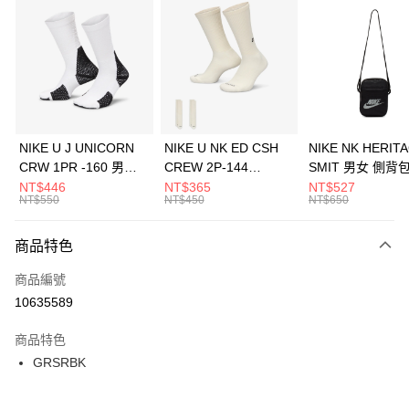
信用卡分期付款
3 期 0 利率 每期
NT$936
21家銀行
合作金庫商業銀行
第一商業銀行
LINE Pay
華南商業銀行
彰化商業銀行
Apple Pay
上海商業儲蓄銀行
台北富邦商業銀行
國泰世華商業銀行
兆豐國際商業銀行
悠遊付
臺灣中小企業銀行
台中商業銀行
NIKE U J UNICORN
NIKE U NK ED CSH
NIKE NK HERIT
匯豐（台灣）商業銀行
華泰商業銀行
CRW 1PR -160 男女
CREW 2P-144
SMIT 男女 側背
全盈+PAY
聯邦商業銀行
遠東國際商業銀行
中統襪 FZ3393100
EMBRDY 男女 短統襪
BA5871010
NT$446
NT$365
NT$527
元大商業銀行
永豐商業銀行
NT$550
NT$450
NT$650
AFTEE先享後付
FZ3073133
玉山商業銀行
星展（台灣）商業銀行
相關說明
台新國際商業銀行
中國信託商業銀行
商品特色
【關於「AFTEE先享後付」】
台灣樂天信用卡公司
AFTEE先享後付是「在收到商品之後才付款」的支付方式。 讓您購物簡單
運送方式
商品編號
便利好安心！
１．簡單：不需註冊會員、不需綁卡、不需儲值。
7-11取貨(快速到店)
10635589
２．便利：只要手機號碼，簡訊認證，即可結帳。
每筆NT$100，滿NT$1,500(含以上)免運費
３．安心：先確認商品／服務後，再付款。
商品特色
宅配
【「AFTEE先享後付」結帳流程】
GRSRBK
１．於結帳方式選擇「AFTEE先享後付」後，將跳轉至「AFTEE先享後付」
每筆NT$100，滿NT$1,500(含以上)免運費
結帳頁面，進行簡訊認證並確認金額後，即可完成結帳。