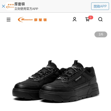
摩曼頓
開啟APP
立刻使用官方APP
0
1
/
6