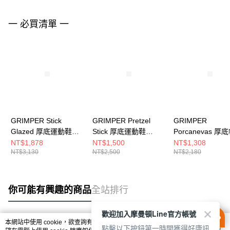
一 必買清單 一
GRIMPER Stick
GRIMPER Pretzel
GRIMPER
Glazed 厚底運動鞋
Stick 厚底運動鞋
Porcanevas 厚
GRSGBG
(aespa Winter同款)
鞋 (Billlie SIYO
NT$1,878
NT$1,500
NT$1,308
NT$3,130
NT$2,500
NT$2,180
GRPSBG
款) GRPCBK
你可能有興趣的商品
全站排行
歡迎加入摩曼頓Line官方帳號
本網站中使用 cookie，欲查詢有關本網站使用 cookie 方式之詳情，及若您不希
點擊以下按鈕第一時間獲得好康訊
熱門標籤