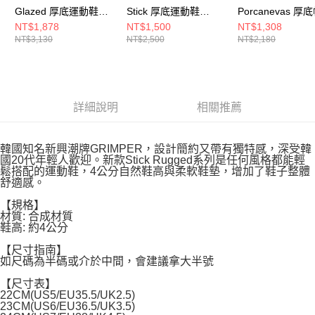
Glazed 厚底運動鞋
Stick 厚底運動鞋
Porcanevas 厚
GRSGBG
(aespa Winter同款)
鞋 (Billlie SIYO
NT$1,878
NT$1,500
NT$1,308
NT$3,130
NT$2,500
NT$2,180
GRPSBG
款) GRPCBK
詳細說明
相關推薦
韓國知名新興潮牌GRIMPER，設計簡約又帶有獨特感，深受韓
國20代年輕人歡迎。新款Stick Rugged系列是任何風格都能輕
鬆搭配的運動鞋，4公分自然鞋高與柔軟鞋墊，增加了鞋子整體
舒適感。
【規格】
材質: 合成材質
鞋高: 約4公分
【尺寸指南】
如尺碼為半碼或介於中間，會建議拿大半號
【尺寸表】
22CM(US5/EU35.5/UK2.5)
23CM(US6/EU36.5/UK3.5)