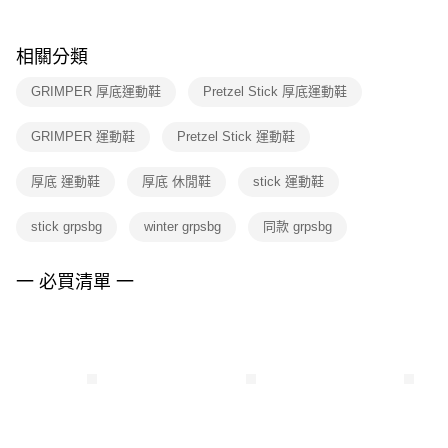
結帳頁面，進行簡訊認證並確認金額後，即可完成結帳。
２．訂單成立數日內，您將收到繳費通知簡訊。
付款後門市自取
３．收到繳費通知簡訊後14天內，點擊此簡訊中的連結，可透過四大超商／
相關分類
每筆NT$100，滿NT$1,500(含以上)免運費
ATM／網路銀行／等多元方式進行付款，方視為交易完成。
※ 請注意：結帳手續完成當下不需立刻繳費，但若您需要取消訂單，請聯絡
GRIMPER 厚底運動鞋
Pretzel Stick 厚底運動鞋
購買商品的店家。未經商家同意取消之訂單仍視為有效，需透過AFTEE先享
後付繳納相關費用。
※ 交易是否成功請以「AFTEE先享後付 」之結帳頁面顯示為準，若有關於
GRIMPER 運動鞋
Pretzel Stick 運動鞋
是否繳費成功／繳費後需取消欲退款等相關疑問，請聯繫「AFTEE先享後付
客戶支援中心」
https://netprotections.freshdesk.com/support/home
厚底 運動鞋
厚底 休閒鞋
stick 運動鞋
【注意事項】
１．透過由恩沛科技股份有限公司提供之「AFTEE先享後付」服務完成之交
stick grpsbg
winter grpsbg
同款 grpsbg
易，需依本服務之必要範圍內提供個人資料，並將交易相關給付款項請求債
權轉讓予恩沛科技股份有限公司。
一 必買清單 一
２．關於個人資料處理事宜，請瀏覽以下網址：
https://aftee.tw/terms/#terms3
３．未成年的使用者請事先徵得法定代理人或監護人之同意方可使用
「AFTEE先享後付」，若未經同意申辦者引起之損失，本公司不負相關責
任。
４．使用「AFTEE先享後付」時，將依據個別帳號之用戶狀況，依本公司即
時審查核予不同之上限額度；若仍有額度不足之情形，本公司將視審查結果
請求用戶進行身份認證。
５．嚴禁一人註冊多個帳號或使用他人資訊註冊。若發現惡意使用之情形，
恩沛科技股份有限公司將有權停止該用戶之使用額度並採取法律行動。