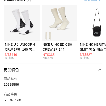
信用卡分期付款
3 期 0 利率 每期
NT$833
21家銀行
合作金庫商業銀行
第一商業銀行
LINE Pay
華南商業銀行
彰化商業銀行
Apple Pay
上海商業儲蓄銀行
台北富邦商業銀行
國泰世華商業銀行
兆豐國際商業銀行
悠遊付
臺灣中小企業銀行
台中商業銀行
NIKE U J UNICORN
NIKE U NK ED CSH
NIKE NK HERIT
匯豐（台灣）商業銀行
華泰商業銀行
CRW 1PR -160 男女
CREW 2P-144
SMIT 男女 側背
全盈+PAY
聯邦商業銀行
遠東國際商業銀行
中統襪 FZ3393100
EMBRDY 男女 短統襪
BA5871010
NT$446
NT$365
NT$527
元大商業銀行
永豐商業銀行
NT$550
NT$450
NT$650
AFTEE先享後付
FZ3073133
玉山商業銀行
星展（台灣）商業銀行
相關說明
台新國際商業銀行
中國信託商業銀行
商品特色
【關於「AFTEE先享後付」】
台灣樂天信用卡公司
AFTEE先享後付是「在收到商品之後才付款」的支付方式。 讓您購物簡單
運送方式
商品編號
便利好安心！
１．簡單：不需註冊會員、不需綁卡、不需儲值。
7-11取貨(快速到店)
10635586
２．便利：只要手機號碼，簡訊認證，即可結帳。
每筆NT$100，滿NT$1,500(含以上)免運費
３．安心：先確認商品／服務後，再付款。
商品特色
宅配
【「AFTEE先享後付」結帳流程】
GRPSBG
１．於結帳方式選擇「AFTEE先享後付」後，將跳轉至「AFTEE先享後付」
每筆NT$100，滿NT$1,500(含以上)免運費