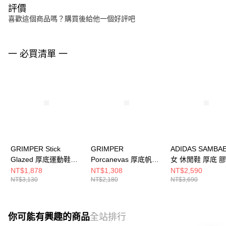
評價
喜歡這個商品嗎？購買後給他一個好評吧
一 必買清單 一
GRIMPER Stick
GRIMPER
ADIDAS SAMBA
Glazed 厚底運動鞋
Porcanevas 厚底帆布
女 休閒鞋 厚底 
GRSGBG
鞋 (Billlie SIYOON同
JP5609
NT$1,878
NT$1,308
NT$2,590
NT$3,130
NT$2,180
NT$3,690
款) GRPCBK
你可能有興趣的商品
全站排行