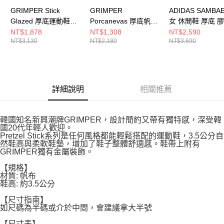
GRIMPER Stick
GRIMPER
ADIDAS SAMBA
Glazed 厚底運動鞋
Porcanevas 厚底帆布
女 休閒鞋 厚底 
GRSGBG
鞋 (Billlie SIYOON同
JP5609
NT$1,878
NT$1,308
NT$2,590
NT$3,130
NT$2,180
NT$3,690
款) GRPCBK
詳細說明
相關推薦
韓國知名新興潮牌GRIMPER，設計簡約又帶有獨特感，深受韓
國20代年輕人歡迎。
Pretzel Stick系列是任何風格都能輕鬆搭配的運動鞋，3.5公分自
然鞋高與柔軟鞋墊，增加了鞋子整體舒適感。鞋帶上附有
GRIMPER獨有金屬裝飾。
【規格】
材質: 帆布
鞋高: 約3.5公分
【尺寸指南】
如尺碼為半碼或介於中間，會建議拿大半號
【尺寸表】