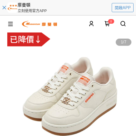
摩曼頓
開啟APP
立刻使用官方APP
0
1
/
7