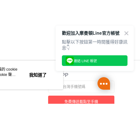
歡迎加入摩曼頓Line官方帳號
點擊以下按鈕第一時間獲得好康訊
息👇
連結 LINE 帳號
 cookie
kie 聲明
我知道了
官方APP
免費傳送載點至手機
本站最佳瀏覽環境請使用 Google Chrome、Firefox 或 Edge 以上版本