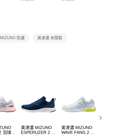
繳納相關費用。
DX5089103
DA2123010
否成功請以「AFTEE先享後付 」之結帳頁面顯示為準，若有關於
功／繳費後需取消欲退款等相關疑問，請聯繫「AFTEE先享後
援中心」
https://netprotections.freshdesk.com/support/home
項】
恩沛科技股份有限公司提供之「AFTEE先享後付」服務完成之
MIZUNO 防護
美津濃 休閒鞋
依本服務之必要範圍內提供個人資料，並將交易相關給付款項請
讓予恩沛科技股份有限公司。
個人資料處理事宜，請瀏覽以下網址：
ee.tw/terms/#terms3
年的使用者請事先徵得法定代理人或監護人之同意方可使用
E先享後付」，若未經同意申辦者引起之損失，本公司不負相關責
AFTEE先享後付」時，將依據個別帳號之用戶狀況，依本公司
核予不同之上限額度；若仍有額度不足之情形，本公司將視審查
用戶進行身份認證。
一人註冊多個帳號或使用他人資訊註冊。若發現惡意使用之情
科技股份有限公司將有權停止該用戶之使用額度並採取法律行
ZUNO
美津濃 MIZUNO
美津濃 MIZUNO
美津濃 MIZUNO
女 羽球鞋
ESPERUZER 2 男
WAVE FANG 2 男
WAVE CLAW 3 男