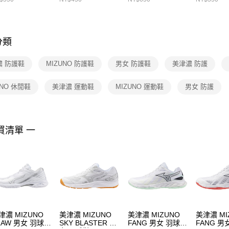
先享後付
FZ3073133
※ 交易是
是否繳費成
付客戶支
分類
【注意事
１．透過由
濃 防護鞋
MIZUNO 防護鞋
男女 防護鞋
美津濃 防護
交易，需
求債權轉
２．關於
UNO 休閒鞋
美津濃 運動鞋
MIZUNO 運動鞋
男女 防護
https://aft
３．未成
「AFTE
任。
買清單 一
４．使用「
即時審查
結果請求
５．嚴禁
形，恩沛
動。
津濃 MIZUNO
美津濃 MIZUNO
美津濃 MIZUNO
美津濃 MI
LAW 男女 羽球鞋
SKY BLASTER 男
FANG 男女 羽球鞋
FANG 男