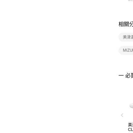
相關
美津
MIZ
一 必
美
C