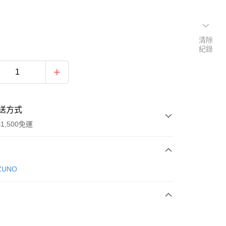
清除
紀錄
送方式
1,500免運
次付款
ZUNO
期付款
0 利率 每期
NT$1,060
21家銀行
庫商業銀行
第一商業銀行