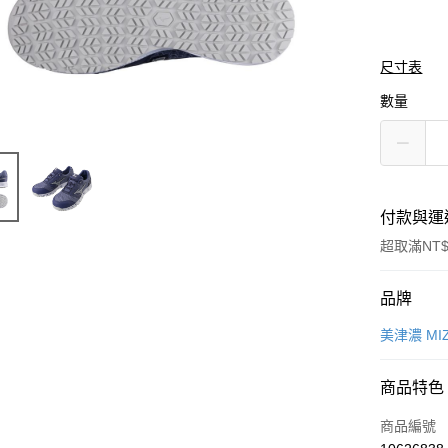
尺寸表
數量
付款與運
超取滿NT$
付款方式
品牌
信用卡一
美津濃 MI
信用卡分
商品特色
3 期 
商品編號
合作金
LINE Pay