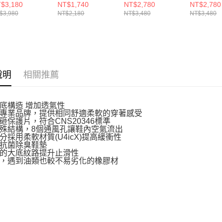
GA244330
女 羽球鞋
71GA242315
71GA242
$3,180
NT$1,740
NT$2,780
NT$2,780
71GA253310
$3,980
NT$2,180
NT$3,480
NT$3,480
說明
相關推薦
底構造 增加透氣性
專業品牌，提供相同舒適柔軟的穿著感受
砸保護片，符合CNS20346標準
殊結構，8個通風孔讓鞋內空氣流出
分採用柔軟材質(U4icX)提高緩衝性
抗菌除臭鞋墊
的大底紋路提升止滑性
，遇到油類也較不易劣化的橡膠材