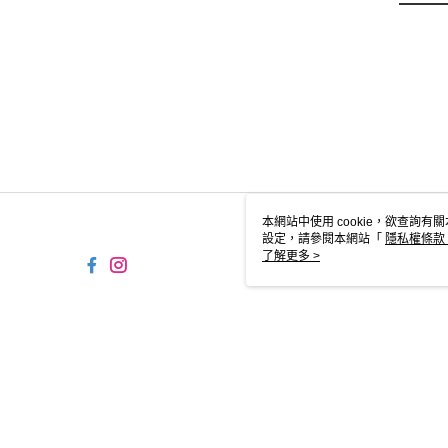
本網站中使用 cookie，欲查詢有關
設定，請參閱本網站「
隱私權條款
使用 cookie。
了解更多 >
TYO-TW-MWEBG131 Web2.
© 2026 by 摩曼頓企業股份有限公司