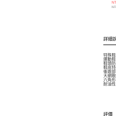
71
NT
NT
詳細
特殊鞋
運動鞋
鞋頭防
鞋底特
後跟部
大網眼
六角形
耐油性
評價