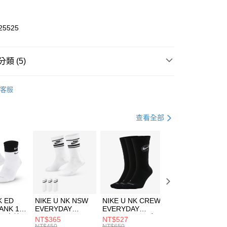
業銀行
彰化商業銀行
業儲蓄銀行
台北富邦商業銀行
華商業銀行
兆豐國際商業銀行
25525
小企業銀行
台中商業銀行
台灣）商業銀行
華泰商業銀行
業銀行
遠東國際商業銀行
類 (5)
業銀行
永豐商業銀行
享後付
業銀行
星展（台灣）商業銀行
ZUNO
客服
際商業銀行
中國信託商業銀行
FTEE先享後付」】
鞋類
休閒鞋
天信用卡公司
先享後付是「在收到商品之後才付款」的支付方式。 讓您購物簡單
心！
鞋類
休閒鞋
查看全部
：不需註冊會員、不需綁卡、不需儲值。
：只要手機號碼，簡訊認證，即可結帳。
休閒戶外
鞋
(快速到店)
：先確認商品／服務後，再付款。
00，滿NT$1,500(含以上)免運費
兒童/青少年｜鞋服6折起
EE先享後付」結帳流程】
方式選擇「AFTEE先享後付」後，將跳轉至「AFTEE先享後
頁面，進行簡訊認證並確認金額後，即可完成結帳。
00，滿NT$1,500(含以上)免運費
成立數日內，您將收到繳費通知簡訊。
費通知簡訊後14天內，點擊此簡訊中的連結，可透過四大超商
市自取
K ED
NIKE U NK NSW
NIKE U NK CREW
NIKE U NK
網路銀行／等多元方式進行付款，方視為交易完成。
ANK 1P
EVERYDAY
EVERYDAY
EVERYDAY LTW
00，滿NT$1,500(含以上)免運費
：結帳手續完成當下不需立刻繳費，但若您需要取消訂單，請聯
 男 中統
ESSENTIAL CR
BBALL 3PR 男女
ANKLE 3PR 男女
NT$365
NT$527
NT$365
的店家。未經商家同意取消之訂單仍視為有效，需透過AFTEE
8104
男女 短統襪
長統襪
踝襪 SX7677010
NT$450
NT$650
NT$450