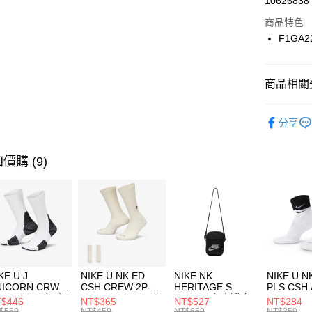
10626838
華南商
Apple Pay
上海商
商品特色
國泰世
F1GA2
悠遊付
臺灣中
匯豐（
全盈+PAY
聯邦商
商品相關分
元大商
AFTEE先
玉山商
品牌
MI
相關說明
分享
台新國
【關於「A
男性商品
台灣樂
AFTEE
便利好安
女性商品
運送方式
價購 (9)
１．簡單
２．便利
運動類型
7-11取貨
３．安心
每筆NT$1
促銷活動
【「AFT
宅配
１．於結帳
付」結帳
每筆NT$1
２．訂單
３．收到繳
付款後門
KE U J
NIKE U NK ED
NIKE NK
NIKE U N
／ATM／
NICORN CRW
CSH CREW 2P-
HERITAGE S
PLS CSH 
每筆NT$1
※ 請注意
R -160 男女 中
144 EMBRDY 男
SMIT 男女 側背包
144 DBL
$446
NT$365
NT$527
NT$284
絡購買商品
襪 FZ3393100
女 短統襪
BA5871010
襪 DH405
$550
NT$450
NT$650
NT$350