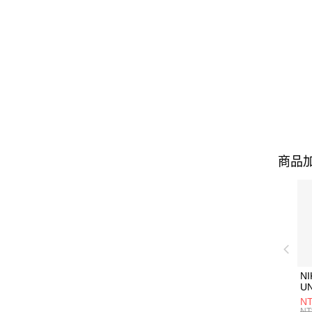
商品加
NI
U
1P
NT
統
NT