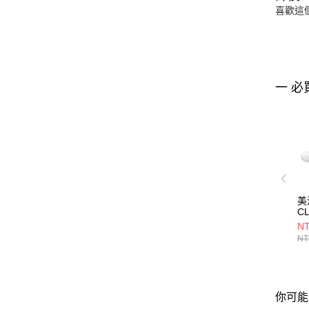
喜歡這
一 必
美
C
71
NT
NT
你可能