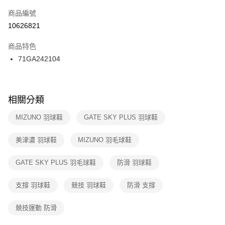
商品編號
宅配
【「AFTEE先享後付」結帳流程】
１．於結帳方式選擇「AFTEE先享後付」後，將跳轉至「AFTEE先享後付」
10626821
每筆NT$100，滿NT$1,500(含以上)免運費
結帳頁面，進行簡訊認證並確認金額後，即可完成結帳。
２．訂單成立數日內，您將收到繳費通知簡訊。
商品特色
付款後門市自取
３．收到繳費通知簡訊後14天內，點擊此簡訊中的連結，可透過四大超商／
71GA242104
每筆NT$100，滿NT$1,500(含以上)免運費
ATM／網路銀行／等多元方式進行付款，方視為交易完成。
※ 請注意：結帳手續完成當下不需立刻繳費，但若您需要取消訂單，請聯絡
購買商品的店家。未經商家同意取消之訂單仍視為有效，需透過AFTEE先享
後付繳納相關費用。
※ 交易是否成功請以「AFTEE先享後付 」之結帳頁面顯示為準，若有關於
相關分類
是否繳費成功／繳費後需取消欲退款等相關疑問，請聯繫「AFTEE先享後付
客戶支援中心」
https://netprotections.freshdesk.com/support/home
MIZUNO 羽球鞋
GATE SKY PLUS 羽球鞋
【注意事項】
美津濃 羽球鞋
MIZUNO 羽毛球鞋
１．透過由恩沛科技股份有限公司提供之「AFTEE先享後付」服務完成之交
易，需依本服務之必要範圍內提供個人資料，並將交易相關給付款項請求債
權轉讓予恩沛科技股份有限公司。
GATE SKY PLUS 羽毛球鞋
防滑 羽球鞋
２．關於個人資料處理事宜，請瀏覽以下網址：
https://aftee.tw/terms/#terms3
支撐 羽球鞋
競技 羽球鞋
防滑 支撐
３．未成年的使用者請事先徵得法定代理人或監護人之同意方可使用
「AFTEE先享後付」，若未經同意申辦者引起之損失，本公司不負相關責
任。
競技運動 防滑
４．使用「AFTEE先享後付」時，將依據個別帳號之用戶狀況，依本公司即
時審查核予不同之上限額度；若仍有額度不足之情形，本公司將視審查結果