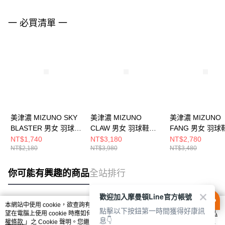
一 必買清單 一
美津濃 MIZUNO SKY
美津濃 MIZUNO
美津濃 MIZUNO
BLASTER 男女 羽球鞋
CLAW 男女 羽球鞋
FANG 男女 羽球
71GA253310
71GA244330
71GA242315
NT$1,740
NT$3,180
NT$2,780
NT$2,180
NT$3,980
NT$3,480
你可能有興趣的商品
全站排行
歡迎加入摩曼頓Line官方帳號
本網站中使用 cookie，欲查詢有關本網站使用 cookie 方式之詳情，及若您不希
點擊以下按鈕第一時間獲得好康訊
熱門標籤
望在電腦上使用 cookie 時應如何變更電腦的 cookie 設定，請參閱本網站「
隱私
息👇
權條款
」之 Cookie 聲明。您繼續使用本網站即表示您同意本公司得按本網站使