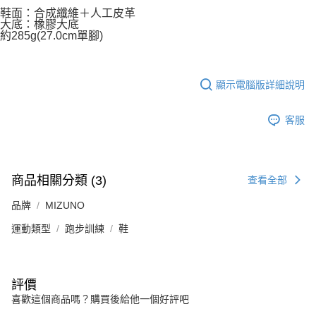
鞋面：合成纖維＋人工皮革
大底：橡膠大底
約285g(27.0cm單腳)
顯示電腦版詳細說明
客服
商品相關分類 (3)
查看全部
品牌
MIZUNO
運動類型
跑步訓練
鞋
評價
喜歡這個商品嗎？購買後給他一個好評吧