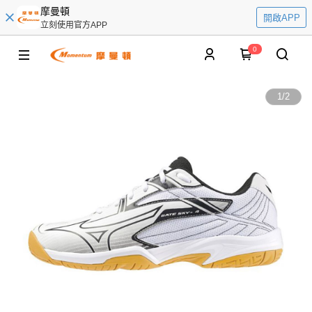
摩曼頓
開啟APP
立刻使用官方APP
0
1
/
2