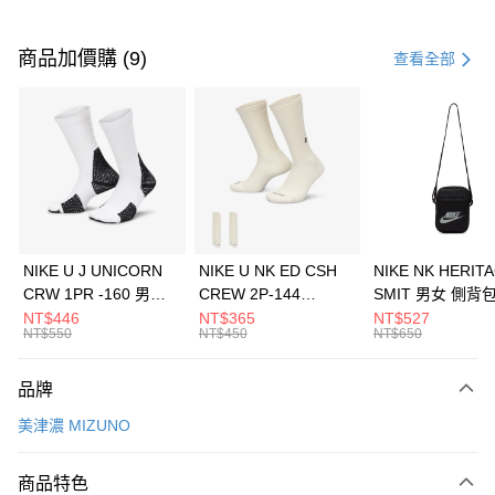
付款方式
信用卡一次付款
商品加價購 (9)
查看全部
信用卡分期付款
3 期 0 利率 每期
NT$793
21家銀行
合作金庫商業銀行
第一商業銀行
LINE Pay
華南商業銀行
彰化商業銀行
Apple Pay
上海商業儲蓄銀行
台北富邦商業銀行
國泰世華商業銀行
兆豐國際商業銀行
悠遊付
臺灣中小企業銀行
台中商業銀行
NIKE U J UNICORN
NIKE U NK ED CSH
NIKE NK HERIT
匯豐（台灣）商業銀行
華泰商業銀行
CRW 1PR -160 男女
CREW 2P-144
SMIT 男女 側背
全盈+PAY
聯邦商業銀行
遠東國際商業銀行
中統襪 FZ3393100
EMBRDY 男女 短統襪
BA5871010
NT$446
NT$365
NT$527
元大商業銀行
永豐商業銀行
NT$550
NT$450
NT$650
AFTEE先享後付
FZ3073133
玉山商業銀行
星展（台灣）商業銀行
相關說明
台新國際商業銀行
中國信託商業銀行
品牌
【關於「AFTEE先享後付」】
台灣樂天信用卡公司
AFTEE先享後付是「在收到商品之後才付款」的支付方式。 讓您購物簡單
運送方式
美津濃 MIZUNO
便利好安心！
１．簡單：不需註冊會員、不需綁卡、不需儲值。
7-11取貨(快速到店)
２．便利：只要手機號碼，簡訊認證，即可結帳。
商品特色
每筆NT$100，滿NT$1,500(含以上)免運費
３．安心：先確認商品／服務後，再付款。