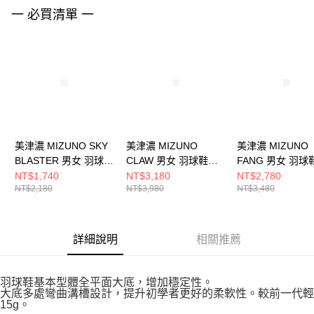
請求用戶進行身份認證。
一 必買清單 一
５．嚴禁一人註冊多個帳號或使用他人資訊註冊。若發現惡意使用之情形，
恩沛科技股份有限公司將有權停止該用戶之使用額度並採取法律行動。
美津濃 MIZUNO SKY
美津濃 MIZUNO
美津濃 MIZUNO
BLASTER 男女 羽球鞋
CLAW 男女 羽球鞋
FANG 男女 羽球
71GA253310
71GA244330
71GA242315
NT$1,740
NT$3,180
NT$2,780
NT$2,180
NT$3,980
NT$3,480
詳細說明
相關推薦
羽球鞋基本型體全平面大底，增加穩定性。
大底多處彎曲溝槽設計，提升初學者更好的柔軟性。較前一代輕
15g。