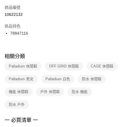
商品編號
宅配
【「AFTEE先享後付」結帳流程】
１．於結帳方式選擇「AFTEE先享後付」後，將跳轉至「AFTEE先享後付」
10622132
每筆NT$100，滿NT$1,500(含以上)免運費
結帳頁面，進行簡訊認證並確認金額後，即可完成結帳。
２．訂單成立數日內，您將收到繳費通知簡訊。
商品特色
付款後門市自取
３．收到繳費通知簡訊後14天內，點擊此簡訊中的連結，可透過四大超商／
78847116
每筆NT$100，滿NT$1,500(含以上)免運費
ATM／網路銀行／等多元方式進行付款，方視為交易完成。
※ 請注意：結帳手續完成當下不需立刻繳費，但若您需要取消訂單，請聯絡
購買商品的店家。未經商家同意取消之訂單仍視為有效，需透過AFTEE先享
後付繳納相關費用。
※ 交易是否成功請以「AFTEE先享後付 」之結帳頁面顯示為準，若有關於
相關分類
是否繳費成功／繳費後需取消欲退款等相關疑問，請聯繫「AFTEE先享後付
客戶支援中心」
https://netprotections.freshdesk.com/support/home
Palladium 休閒鞋
OFF GRID 休閒鞋
CAGE 休閒鞋
【注意事項】
Palladium 男女
Palladium 白色
防水 休閒鞋
１．透過由恩沛科技股份有限公司提供之「AFTEE先享後付」服務完成之交
易，需依本服務之必要範圍內提供個人資料，並將交易相關給付款項請求債
權轉讓予恩沛科技股份有限公司。
機能 休閒鞋
戶外 休閒鞋
防水 機能
２．關於個人資料處理事宜，請瀏覽以下網址：
https://aftee.tw/terms/#terms3
防水 戶外
３．未成年的使用者請事先徵得法定代理人或監護人之同意方可使用
「AFTEE先享後付」，若未經同意申辦者引起之損失，本公司不負相關責
任。
一 必買清單 一
４．使用「AFTEE先享後付」時，將依據個別帳號之用戶狀況，依本公司即
時審查核予不同之上限額度；若仍有額度不足之情形，本公司將視審查結果