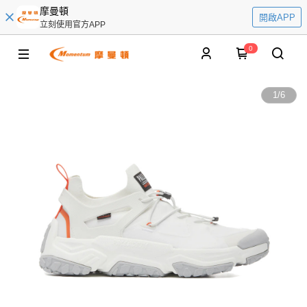
摩曼頓
開啟APP
立刻使用官方APP
0
1
/
6