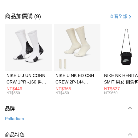
付款方式
信用卡一次付款
商品加價購 (9)
查看全部
信用卡分期付款
3 期 0 利率 每期
NT$1,293
21家銀行
合作金庫商業銀行
第一商業銀行
LINE Pay
華南商業銀行
彰化商業銀行
Apple Pay
上海商業儲蓄銀行
台北富邦商業銀行
國泰世華商業銀行
兆豐國際商業銀行
悠遊付
臺灣中小企業銀行
台中商業銀行
NIKE U J UNICORN
NIKE U NK ED CSH
NIKE NK HERIT
匯豐（台灣）商業銀行
華泰商業銀行
CRW 1PR -160 男女
CREW 2P-144
SMIT 男女 側背
全盈+PAY
聯邦商業銀行
遠東國際商業銀行
中統襪 FZ3393100
EMBRDY 男女 短統襪
BA5871010
NT$446
NT$365
NT$527
元大商業銀行
永豐商業銀行
NT$550
NT$450
NT$650
AFTEE先享後付
FZ3073133
玉山商業銀行
星展（台灣）商業銀行
相關說明
台新國際商業銀行
中國信託商業銀行
品牌
【關於「AFTEE先享後付」】
台灣樂天信用卡公司
AFTEE先享後付是「在收到商品之後才付款」的支付方式。 讓您購物簡單
運送方式
Palladium
便利好安心！
１．簡單：不需註冊會員、不需綁卡、不需儲值。
7-11取貨(快速到店)
２．便利：只要手機號碼，簡訊認證，即可結帳。
商品特色
每筆NT$100，滿NT$1,500(含以上)免運費
３．安心：先確認商品／服務後，再付款。