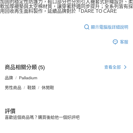
加固的穩定性防護力，鞋口部分也分別引入襪套式針織設計、柔
軟加厚襯墊與太空棉材質，讓穿著舒適同步提升；全系列皆有採
用回收再生面料製作，延續品牌對於「DARE TO CARE
顯示電腦版詳細說明
客服
商品相關分類 (5)
查看全部
品牌
Palladium
男性商品
鞋類
休閒鞋
評價
喜歡這個商品嗎？購買後給他一個好評吧