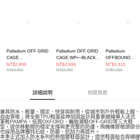
請求用戶進行身份認證。
５．嚴禁一人註冊多個帳號或使用他人資訊註冊。若發現惡意使用之情形，
恩沛科技股份有限公司將有權停止該用戶之使用額度並採取法律行動。
Palladium OFF GRID
Palladium OFF GRID
Palladium
CAGE
CAGE WP+~BLACK
OFFBOUND
WP+~LIMESTONE 男
男女 休閒鞋 78847008
WP+~STAR WHI
NT$2,899
NT$2,899
NT$3,310
NT$3,880
NT$3,880
NT$3,680
女 休閒鞋 78847083
女 休閒鞋 744821
詳細說明
相關推薦
兼具防水、輕量、穩定、快穿與耐用，從城市到戶外輕鬆上腳、
自由穿梭；將全新TPU鞋面延伸加固設計與重車縫線導入法式
軍靴PAMPA、低筒OXFORD、輪胎潮鞋OFF-GRID等三大鞋
型，提供移動間的穩定支撐與更完整的防護，飛機橡膠楦頭部分
也採用品牌獨特石紋，防磨、抗刮力再提升。
本季正式加入防水系列的熱熔膜鞋面設計，提供鞋面貼合與縫線