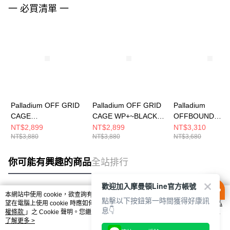
一 必買清單 一
Palladium OFF GRID
Palladium OFF GRID
Palladium
CAGE
CAGE WP+~BLACK
OFFBOUND
WP+~LIMESTONE 男
男女 休閒鞋 78847008
WP+~STAR WHI
NT$2,899
NT$2,899
NT$3,310
NT$3,880
NT$3,880
NT$3,680
女 休閒鞋 78847083
女 休閒鞋 744821
你可能有興趣的商品
全站排行
歡迎加入摩曼頓Line官方帳號
本網站中使用 cookie，欲查詢有關本網站使用 cookie 方式之詳情，及若您不希
點擊以下按鈕第一時間獲得好康訊
熱門標籤
望在電腦上使用 cookie 時應如何變更電腦的 cookie 設定，請參閱本網站「
隱私
息👇
權條款
」之 Cookie 聲明。您繼續使用本網站即表示您同意本公司得按本網站使
用條款之 Cookie 聲明使用 cookie。
了解更多 >