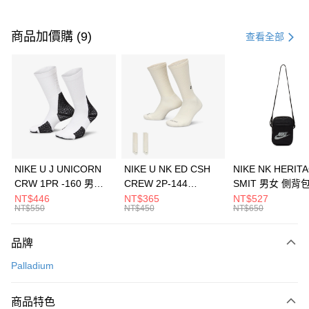
付款方式
信用卡一次付款
商品加價購 (9)
查看全部
信用卡分期付款
3 期 0 利率 每期
NT$1,193
21家銀行
合作金庫商業銀行
第一商業銀行
LINE Pay
華南商業銀行
彰化商業銀行
Apple Pay
上海商業儲蓄銀行
台北富邦商業銀行
國泰世華商業銀行
兆豐國際商業銀行
悠遊付
臺灣中小企業銀行
台中商業銀行
NIKE U J UNICORN
NIKE U NK ED CSH
NIKE NK HERIT
匯豐（台灣）商業銀行
華泰商業銀行
CRW 1PR -160 男女
CREW 2P-144
SMIT 男女 側背
全盈+PAY
聯邦商業銀行
遠東國際商業銀行
中統襪 FZ3393100
EMBRDY 男女 短統襪
BA5871010
NT$446
NT$365
NT$527
元大商業銀行
永豐商業銀行
NT$550
NT$450
NT$650
AFTEE先享後付
FZ3073133
玉山商業銀行
星展（台灣）商業銀行
相關說明
台新國際商業銀行
中國信託商業銀行
品牌
【關於「AFTEE先享後付」】
台灣樂天信用卡公司
AFTEE先享後付是「在收到商品之後才付款」的支付方式。 讓您購物簡單
運送方式
Palladium
便利好安心！
１．簡單：不需註冊會員、不需綁卡、不需儲值。
7-11取貨(快速到店)
２．便利：只要手機號碼，簡訊認證，即可結帳。
商品特色
每筆NT$100，滿NT$1,500(含以上)免運費
３．安心：先確認商品／服務後，再付款。