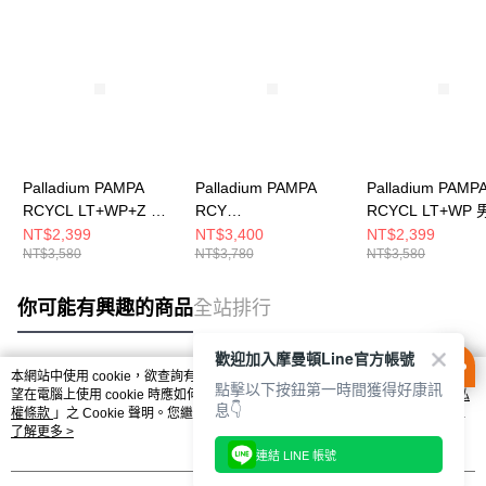
Palladium PAMPA
Palladium PAMPA
Palladium PAMP
RCYCL LT+WP+Z 男
RCY
RCYCL LT+WP
女 再生科技輕量防水
LT+WP+ZIP~DESERT
高筒防水靴 白
NT$2,399
NT$3,400
NT$2,399
NT$3,580
NT$3,780
NT$3,580
靴 黑墨綠 77037008
男女 防水靴 沙漠金
77037116
74066274
你可能有興趣的商品
全站排行
歡迎加入摩曼頓Line官方帳號
本網站中使用 cookie，欲查詢有關本網站使用 cookie 方式之詳情，及若您不希
點擊以下按鈕第一時間獲得好康訊
熱門標籤
望在電腦上使用 cookie 時應如何變更電腦的 cookie 設定，請參閱本網站「
隱私
息👇
權條款
」之 Cookie 聲明。您繼續使用本網站即表示您同意本公司得按本網站使
用條款之 Cookie 聲明使用 cookie。
了解更多 >
連結 LINE 帳號