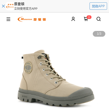
摩曼頓
開啟APP
立刻使用官方APP
0
1
/
3