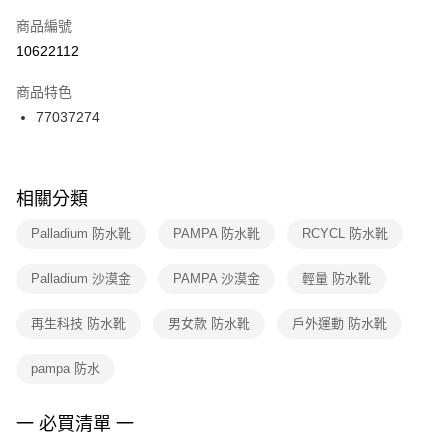
商品編號
宅配
【「AFTEE先享後付」結帳流程】
１．於結帳方式選擇「AFTEE先享後付」後，將跳轉至「AFTEE先享後付」
10622112
每筆NT$100，滿NT$1,500(含以上)免運費
結帳頁面，進行簡訊認證並確認金額後，即可完成結帳。
２．訂單成立數日內，您將收到繳費通知簡訊。
商品特色
付款後門市自取
３．收到繳費通知簡訊後14天內，點擊此簡訊中的連結，可透過四大超商／
77037274
每筆NT$100，滿NT$1,500(含以上)免運費
ATM／網路銀行／等多元方式進行付款，方視為交易完成。
※ 請注意：結帳手續完成當下不需立刻繳費，但若您需要取消訂單，請聯絡
購買商品的店家。未經商家同意取消之訂單仍視為有效，需透過AFTEE先享
後付繳納相關費用。
※ 交易是否成功請以「AFTEE先享後付 」之結帳頁面顯示為準，若有關於
相關分類
是否繳費成功／繳費後需取消欲退款等相關疑問，請聯繫「AFTEE先享後付
客戶支援中心」
https://netprotections.freshdesk.com/support/home
Palladium 防水靴
PAMPA 防水靴
RCYCL 防水靴
【注意事項】
Palladium 沙漠金
PAMPA 沙漠金
輕量 防水靴
１．透過由恩沛科技股份有限公司提供之「AFTEE先享後付」服務完成之交
易，需依本服務之必要範圍內提供個人資料，並將交易相關給付款項請求債
權轉讓予恩沛科技股份有限公司。
再生科技 防水靴
男女款 防水靴
戶外運動 防水靴
２．關於個人資料處理事宜，請瀏覽以下網址：
https://aftee.tw/terms/#terms3
pampa 防水
３．未成年的使用者請事先徵得法定代理人或監護人之同意方可使用
「AFTEE先享後付」，若未經同意申辦者引起之損失，本公司不負相關責
任。
一 必買清單 一
４．使用「AFTEE先享後付」時，將依據個別帳號之用戶狀況，依本公司即
時審查核予不同之上限額度；若仍有額度不足之情形，本公司將視審查結果