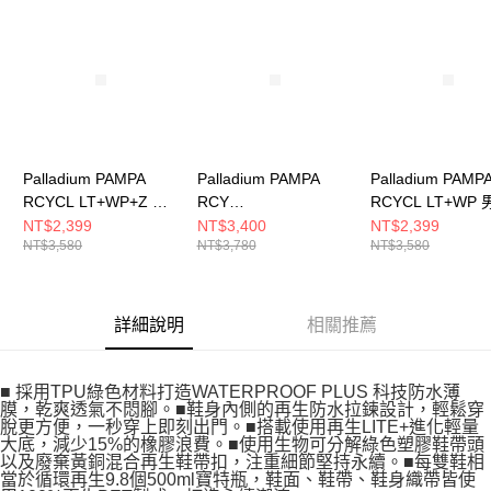
請求用戶進行身份認證。
５．嚴禁一人註冊多個帳號或使用他人資訊註冊。若發現惡意使用之情形，
恩沛科技股份有限公司將有權停止該用戶之使用額度並採取法律行動。
Palladium PAMPA
Palladium PAMPA
Palladium PAMP
RCYCL LT+WP+Z 男
RCY
RCYCL LT+WP
女 再生科技輕量防水
LT+WP+ZIP~DESERT
高筒防水靴 白
NT$2,399
NT$3,400
NT$2,399
NT$3,580
NT$3,780
NT$3,580
靴 黑墨綠 77037008
男女 防水靴 沙漠金
77037116
74066274
詳細說明
相關推薦
■ 採用TPU綠色材料打造WATERPROOF PLUS 科技防水薄
膜，乾爽透氣不悶腳。■鞋身內側的再生防水拉鍊設計，輕鬆穿
脫更方便，一秒穿上即刻出門。■搭載使用再生LITE+進化輕量
大底，減少15%的橡膠浪費。■使用生物可分解綠色塑膠鞋帶頭
以及廢棄黃銅混合再生鞋帶扣，注重細節堅持永續。■每雙鞋相
當於循環再生9.8個500ml寶特瓶，鞋面、鞋帶、鞋身織帶皆使