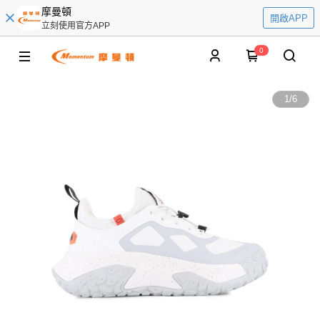
摩曼頓
開啟APP
立刻使用官方APP
0
1
/
6