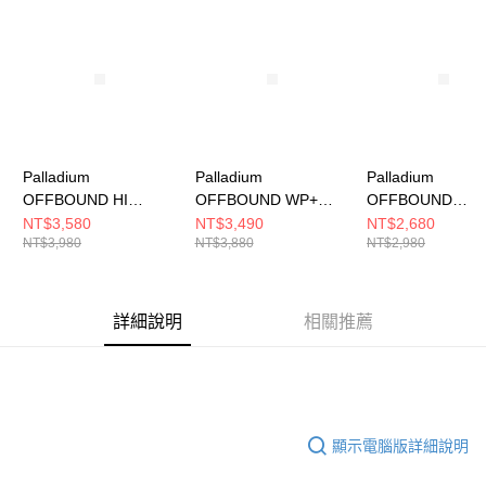
請求用戶進行身份認證。
５．嚴禁一人註冊多個帳號或使用他人資訊註冊。若發現惡意使用之情形，
恩沛科技股份有限公司將有權停止該用戶之使用額度並採取法律行動。
Palladium
Palladium
Palladium
OFFBOUND HI
OFFBOUND WP+
OFFBOUND
WP+~STAR WHITE~
ZIP~STAR WHITE 男
VENT~STAR WH
NT$3,580
NT$3,490
NT$2,680
NT$3,980
NT$3,880
NT$2,980
男女 休閒鞋 74803116
女 休閒鞋 74483116
男女 休閒鞋 7448
詳細說明
相關推薦
顯示電腦版詳細說明