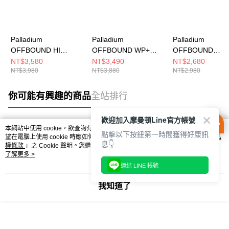
Palladium
Palladium
Palladium
OFFBOUND HI
OFFBOUND WP+
OFFBOUND
WP+~STAR WHITE~
ZIP~STAR WHITE 男
VENT~STAR WH
NT$3,580
NT$3,490
NT$2,680
NT$3,980
NT$3,880
NT$2,980
男女 休閒鞋 74803116
女 休閒鞋 74483116
男女 休閒鞋 7448
你可能有興趣的商品
全站排行
歡迎加入摩曼頓Line官方帳號
本網站中使用 cookie，欲查詢有關本網站使用 cookie 方式之詳情，及若您不希
點擊以下按鈕第一時間獲得好康訊
熱門標籤
望在電腦上使用 cookie 時應如何變更電腦的 cookie 設定，請參閱本網站「
隱私
息👇
權條款
」之 Cookie 聲明。您繼續使用本網站即表示您同意本公司得按本網站使
用條款之 Cookie 聲明使用 cookie。
了解更多 >
連結 LINE 帳號
我知道了