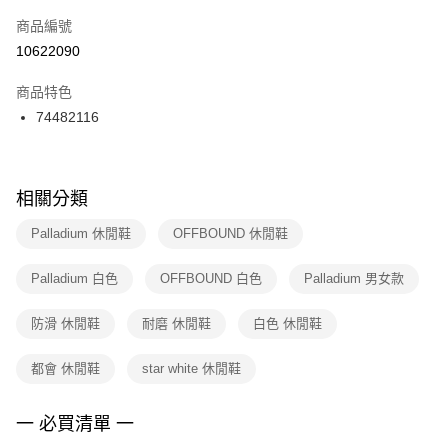
商品編號
宅配
【「AFTEE先享後付」結帳流程】
１．於結帳方式選擇「AFTEE先享後付」後，將跳轉至「AFTEE先享後付」
10622090
每筆NT$100，滿NT$1,500(含以上)免運費
結帳頁面，進行簡訊認證並確認金額後，即可完成結帳。
２．訂單成立數日內，您將收到繳費通知簡訊。
商品特色
付款後門市自取
３．收到繳費通知簡訊後14天內，點擊此簡訊中的連結，可透過四大超商／
74482116
每筆NT$100，滿NT$1,500(含以上)免運費
ATM／網路銀行／等多元方式進行付款，方視為交易完成。
※ 請注意：結帳手續完成當下不需立刻繳費，但若您需要取消訂單，請聯絡
購買商品的店家。未經商家同意取消之訂單仍視為有效，需透過AFTEE先享
後付繳納相關費用。
※ 交易是否成功請以「AFTEE先享後付 」之結帳頁面顯示為準，若有關於
相關分類
是否繳費成功／繳費後需取消欲退款等相關疑問，請聯繫「AFTEE先享後付
客戶支援中心」
https://netprotections.freshdesk.com/support/home
Palladium 休閒鞋
OFFBOUND 休閒鞋
【注意事項】
Palladium 白色
OFFBOUND 白色
Palladium 男女款
１．透過由恩沛科技股份有限公司提供之「AFTEE先享後付」服務完成之交
易，需依本服務之必要範圍內提供個人資料，並將交易相關給付款項請求債
權轉讓予恩沛科技股份有限公司。
防滑 休閒鞋
耐磨 休閒鞋
白色 休閒鞋
２．關於個人資料處理事宜，請瀏覽以下網址：
https://aftee.tw/terms/#terms3
都會 休閒鞋
star white 休閒鞋
３．未成年的使用者請事先徵得法定代理人或監護人之同意方可使用
「AFTEE先享後付」，若未經同意申辦者引起之損失，本公司不負相關責
任。
一 必買清單 一
４．使用「AFTEE先享後付」時，將依據個別帳號之用戶狀況，依本公司即
時審查核予不同之上限額度；若仍有額度不足之情形，本公司將視審查結果