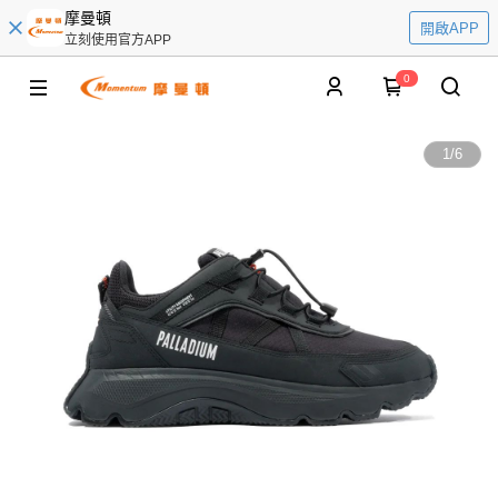
摩曼頓
開啟APP
立刻使用官方APP
0
1
/
6