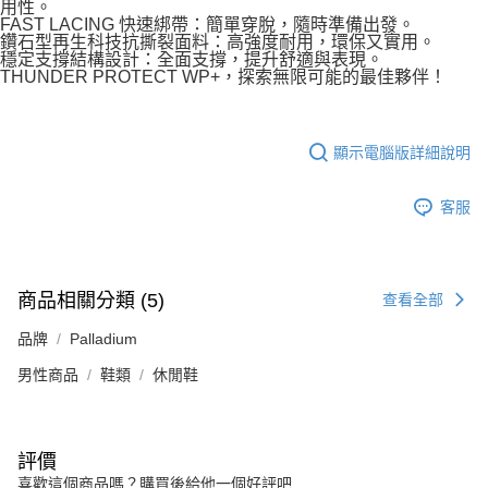
用性。
FAST LACING 快速綁帶：簡單穿脫，隨時準備出發。
鑽石型再生科技抗撕裂面料：高強度耐用，環保又實用。
穩定支撐結構設計：全面支撐，提升舒適與表現。
THUNDER PROTECT WP+，探索無限可能的最佳夥伴！
顯示電腦版詳細說明
客服
商品相關分類 (5)
查看全部
品牌
Palladium
男性商品
鞋類
休閒鞋
評價
喜歡這個商品嗎？購買後給他一個好評吧