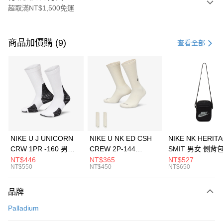
超取滿NT$1,500免運
付款方式
信用卡一次付款
商品加價購 (9)
查看全部
信用卡分期付款
3 期 0 利率 每期
NT$1,126
21家銀行
合作金庫商業銀行
第一商業銀行
LINE Pay
華南商業銀行
彰化商業銀行
Apple Pay
上海商業儲蓄銀行
台北富邦商業銀行
國泰世華商業銀行
兆豐國際商業銀行
悠遊付
臺灣中小企業銀行
台中商業銀行
NIKE U J UNICORN
NIKE U NK ED CSH
NIKE NK HERIT
匯豐（台灣）商業銀行
華泰商業銀行
CRW 1PR -160 男女
CREW 2P-144
SMIT 男女 側背
全盈+PAY
聯邦商業銀行
遠東國際商業銀行
中統襪 FZ3393100
EMBRDY 男女 短統襪
BA5871010
NT$446
NT$365
NT$527
元大商業銀行
永豐商業銀行
NT$550
NT$450
NT$650
AFTEE先享後付
FZ3073133
玉山商業銀行
星展（台灣）商業銀行
相關說明
台新國際商業銀行
中國信託商業銀行
品牌
【關於「AFTEE先享後付」】
台灣樂天信用卡公司
AFTEE先享後付是「在收到商品之後才付款」的支付方式。 讓您購物簡單
運送方式
Palladium
便利好安心！
１．簡單：不需註冊會員、不需綁卡、不需儲值。
7-11取貨(快速到店)