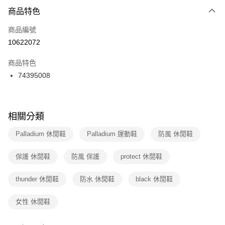
２．便利：只要手機號碼，簡訊認證，即可結帳。
商品特色
每筆NT$100，滿NT$1,500(含以上)免運費
３．安心：先確認商品／服務後，再付款。
商品編號
宅配
【「AFTEE先享後付」結帳流程】
１．於結帳方式選擇「AFTEE先享後付」後，將跳轉至「AFTEE先享後付」
10622072
每筆NT$100，滿NT$1,500(含以上)免運費
結帳頁面，進行簡訊認證並確認金額後，即可完成結帳。
２．訂單成立數日內，您將收到繳費通知簡訊。
商品特色
付款後門市自取
３．收到繳費通知簡訊後14天內，點擊此簡訊中的連結，可透過四大超商／
74395008
每筆NT$100，滿NT$1,500(含以上)免運費
ATM／網路銀行／等多元方式進行付款，方視為交易完成。
※ 請注意：結帳手續完成當下不需立刻繳費，但若您需要取消訂單，請聯絡
購買商品的店家。未經商家同意取消之訂單仍視為有效，需透過AFTEE先享
後付繳納相關費用。
※ 交易是否成功請以「AFTEE先享後付 」之結帳頁面顯示為準，若有關於
相關分類
是否繳費成功／繳費後需取消欲退款等相關疑問，請聯繫「AFTEE先享後付
客戶支援中心」
https://netprotections.freshdesk.com/support/home
Palladium 休閒鞋
Palladium 運動鞋
防風 休閒鞋
【注意事項】
保護 休閒鞋
防風 保護
protect 休閒鞋
１．透過由恩沛科技股份有限公司提供之「AFTEE先享後付」服務完成之交
易，需依本服務之必要範圍內提供個人資料，並將交易相關給付款項請求債
權轉讓予恩沛科技股份有限公司。
thunder 休閒鞋
防水 休閒鞋
black 休閒鞋
２．關於個人資料處理事宜，請瀏覽以下網址：
https://aftee.tw/terms/#terms3
女性 休閒鞋
３．未成年的使用者請事先徵得法定代理人或監護人之同意方可使用
「AFTEE先享後付」，若未經同意申辦者引起之損失，本公司不負相關責
任。