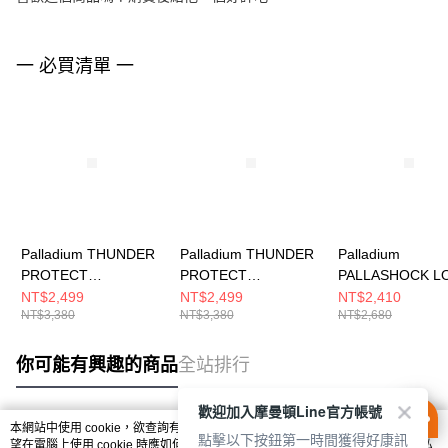
一 必買清單 一
Palladium THUNDER
Palladium THUNDER
Palladium
PROTECT
PROTECT
PALLASHOCK L
WP+~NATURAL
WP+~WOODLIN 男女
WP+~BLACK/BL
NT$2,499
NT$2,499
NT$2,410
NT$3,380
NT$3,380
NT$2,680
GREY 男女 休閒鞋
休閒鞋 74395209
男女 休閒鞋 7440
74395096
你可能有興趣的商品
全站排行
歡迎加入摩曼頓Line官方帳號
本網站中使用 cookie，欲查詢有關本網站使用 cookie 方式之詳情，及若您不希
點擊以下按鈕第一時間獲得好康訊
熱門標籤
望在電腦上使用 cookie 時應如何變更電腦的 cookie 設定，請參閱本網站「
隱私