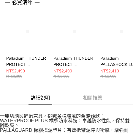
一 必買清單 一
４．使用「AFTEE先享後付」時，將依據個別帳號之用戶狀況，依本公司即
時審查核予不同之上限額度；若仍有額度不足之情形，本公司將視審查結果
請求用戶進行身份認證。
５．嚴禁一人註冊多個帳號或使用他人資訊註冊。若發現惡意使用之情形，
恩沛科技股份有限公司將有權停止該用戶之使用額度並採取法律行動。
Palladium THUNDER
Palladium THUNDER
Palladium
PROTECT
PROTECT
PALLASHOCK L
WP+~NATURAL
WP+~WOODLIN 男女
WP+~BLACK/BL
NT$2,499
NT$2,499
NT$2,410
NT$3,380
NT$3,380
NT$2,680
GREY 男女 休閒鞋
休閒鞋 74395209
男女 休閒鞋 7440
74395096
詳細說明
相關推薦
一雙功能與舒適兼具，挑戰各種環境的全能鞋款：
WATERPROOF PLUS 橘標防水科技：卓越防水性能，保持雙
腳乾爽。
PALLAGUARD 橡膠擋泥墊片：有效抵禦泥濘與衝擊，增強耐