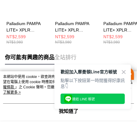
Palladium PAMPA
Palladium PAMPA
Palladium PAMP
LITE+ XPLR
LITE+ XPLR
LITE+ XPLR
WP+~NATURAL
WP+~BLACK 男女 休
WP+~BEIGE TA
NT$2,599
NT$2,599
NT$2,599
NT$3,980
NT$3,980
NT$3,980
GREY 男女 休閒鞋
閒鞋 74383008
女 休閒鞋 743832
74383096
你可能有興趣的商品
全站排行
歡迎加入摩曼頓Line官方帳號
本網站中使用 cookie，欲查詢有關本網站使用 cookie 方式之詳情，及若您不希
點擊以下按鈕第一時間獲得好康訊
熱門標籤
望在電腦上使用 cookie 時應如何變更電腦的 cookie 設定，請參閱本網站「
隱私
息👇
權條款
」之 Cookie 聲明。您繼續使用本網站即表示您同意本公司得按本網站使
用條款之 Cookie 聲明使用 cookie。
了解更多 >
連結 LINE 帳號
我知道了