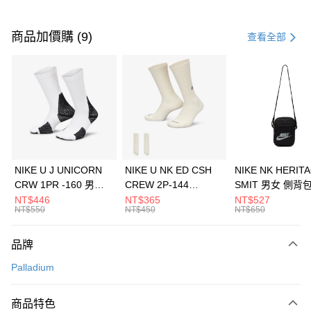
付款方式
信用卡一次付款
商品加價購 (9)
查看全部
信用卡分期付款
3 期 0 利率 每期
NT$1,326
21家銀行
合作金庫商業銀行
第一商業銀行
LINE Pay
華南商業銀行
彰化商業銀行
Apple Pay
上海商業儲蓄銀行
台北富邦商業銀行
國泰世華商業銀行
兆豐國際商業銀行
悠遊付
臺灣中小企業銀行
台中商業銀行
NIKE U J UNICORN
NIKE U NK ED CSH
NIKE NK HERIT
匯豐（台灣）商業銀行
華泰商業銀行
CRW 1PR -160 男女
CREW 2P-144
SMIT 男女 側背
全盈+PAY
聯邦商業銀行
遠東國際商業銀行
中統襪 FZ3393100
EMBRDY 男女 短統襪
BA5871010
NT$446
NT$365
NT$527
元大商業銀行
永豐商業銀行
NT$550
NT$450
NT$650
AFTEE先享後付
FZ3073133
玉山商業銀行
星展（台灣）商業銀行
相關說明
台新國際商業銀行
中國信託商業銀行
品牌
【關於「AFTEE先享後付」】
台灣樂天信用卡公司
AFTEE先享後付是「在收到商品之後才付款」的支付方式。 讓您購物簡單
運送方式
Palladium
便利好安心！
１．簡單：不需註冊會員、不需綁卡、不需儲值。
7-11取貨(快速到店)
２．便利：只要手機號碼，簡訊認證，即可結帳。
商品特色
每筆NT$100，滿NT$1,500(含以上)免運費
３．安心：先確認商品／服務後，再付款。