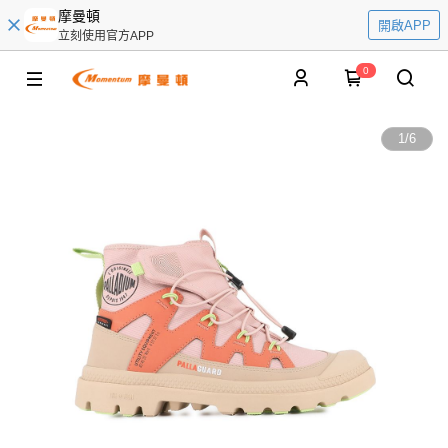
摩曼頓
開啟APP
立刻使用官方APP
0
1
/
6