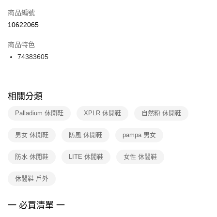
商品編號
宅配
【「AFTEE先享後付」結帳流程】
１．於結帳方式選擇「AFTEE先享後付」後，將跳轉至「AFTEE先享後付」
10622065
每筆NT$100，滿NT$1,500(含以上)免運費
結帳頁面，進行簡訊認證並確認金額後，即可完成結帳。
２．訂單成立數日內，您將收到繳費通知簡訊。
商品特色
付款後門市自取
３．收到繳費通知簡訊後14天內，點擊此簡訊中的連結，可透過四大超商／
74383605
每筆NT$100，滿NT$1,500(含以上)免運費
ATM／網路銀行／等多元方式進行付款，方視為交易完成。
※ 請注意：結帳手續完成當下不需立刻繳費，但若您需要取消訂單，請聯絡
購買商品的店家。未經商家同意取消之訂單仍視為有效，需透過AFTEE先享
後付繳納相關費用。
※ 交易是否成功請以「AFTEE先享後付 」之結帳頁面顯示為準，若有關於
相關分類
是否繳費成功／繳費後需取消欲退款等相關疑問，請聯繫「AFTEE先享後付
客戶支援中心」
https://netprotections.freshdesk.com/support/home
Palladium 休閒鞋
XPLR 休閒鞋
自然粉 休閒鞋
【注意事項】
男女 休閒鞋
防風 休閒鞋
pampa 男女
１．透過由恩沛科技股份有限公司提供之「AFTEE先享後付」服務完成之交
易，需依本服務之必要範圍內提供個人資料，並將交易相關給付款項請求債
權轉讓予恩沛科技股份有限公司。
防水 休閒鞋
LITE 休閒鞋
女性 休閒鞋
２．關於個人資料處理事宜，請瀏覽以下網址：
https://aftee.tw/terms/#terms3
休閒鞋 戶外
３．未成年的使用者請事先徵得法定代理人或監護人之同意方可使用
「AFTEE先享後付」，若未經同意申辦者引起之損失，本公司不負相關責
任。
一 必買清單 一
４．使用「AFTEE先享後付」時，將依據個別帳號之用戶狀況，依本公司即
時審查核予不同之上限額度；若仍有額度不足之情形，本公司將視審查結果