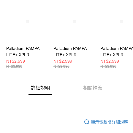
請求用戶進行身份認證。
５．嚴禁一人註冊多個帳號或使用他人資訊註冊。若發現惡意使用之情形，
恩沛科技股份有限公司將有權停止該用戶之使用額度並採取法律行動。
Palladium PAMPA
Palladium PAMPA
Palladium PAMP
LITE+ XPLR
LITE+ XPLR
LITE+ XPLR
WP+~NATURAL
WP+~BLACK 男女 休
WP+~BEIGE TA
NT$2,599
NT$2,599
NT$2,599
NT$3,980
NT$3,980
NT$3,980
GREY 男女 休閒鞋
閒鞋 74383008
女 休閒鞋 743832
74383096
詳細說明
相關推薦
顯示電腦版詳細說明