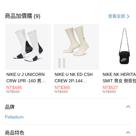
付款方式
信用卡一次付款
商品加價購 (9)
查看全部
信用卡分期付款
3 期 0 利率 每期
NT$1,326
21家銀行
合作金庫商業銀行
第一商業銀行
LINE Pay
華南商業銀行
彰化商業銀行
Apple Pay
上海商業儲蓄銀行
台北富邦商業銀行
國泰世華商業銀行
兆豐國際商業銀行
悠遊付
臺灣中小企業銀行
台中商業銀行
NIKE U J UNICORN
NIKE U NK ED CSH
NIKE NK HERIT
匯豐（台灣）商業銀行
華泰商業銀行
CRW 1PR -160 男女
CREW 2P-144
SMIT 男女 側背
全盈+PAY
聯邦商業銀行
遠東國際商業銀行
中統襪 FZ3393100
EMBRDY 男女 短統襪
BA5871010
NT$446
NT$365
NT$527
元大商業銀行
永豐商業銀行
NT$550
NT$450
NT$650
AFTEE先享後付
FZ3073133
玉山商業銀行
星展（台灣）商業銀行
相關說明
台新國際商業銀行
中國信託商業銀行
品牌
【關於「AFTEE先享後付」】
台灣樂天信用卡公司
AFTEE先享後付是「在收到商品之後才付款」的支付方式。 讓您購物簡單
運送方式
Palladium
便利好安心！
１．簡單：不需註冊會員、不需綁卡、不需儲值。
7-11取貨(快速到店)
２．便利：只要手機號碼，簡訊認證，即可結帳。
商品特色
每筆NT$100，滿NT$1,500(含以上)免運費
３．安心：先確認商品／服務後，再付款。