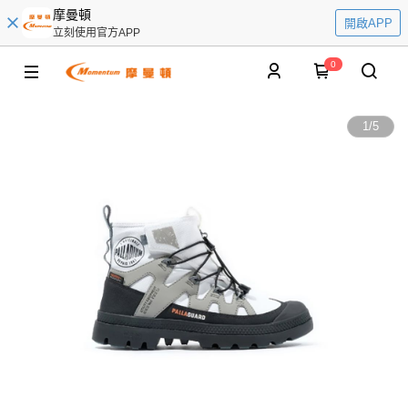
摩曼頓
開啟APP
立刻使用官方APP
0
1
/
5