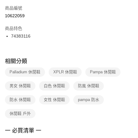
商品編號
宅配
【「AFTEE先享後付」結帳流程】
１．於結帳方式選擇「AFTEE先享後付」後，將跳轉至「AFTEE先享後付」
10622059
每筆NT$100，滿NT$1,500(含以上)免運費
結帳頁面，進行簡訊認證並確認金額後，即可完成結帳。
２．訂單成立數日內，您將收到繳費通知簡訊。
商品特色
付款後門市自取
３．收到繳費通知簡訊後14天內，點擊此簡訊中的連結，可透過四大超商／
74383116
每筆NT$100，滿NT$1,500(含以上)免運費
ATM／網路銀行／等多元方式進行付款，方視為交易完成。
※ 請注意：結帳手續完成當下不需立刻繳費，但若您需要取消訂單，請聯絡
購買商品的店家。未經商家同意取消之訂單仍視為有效，需透過AFTEE先享
後付繳納相關費用。
※ 交易是否成功請以「AFTEE先享後付 」之結帳頁面顯示為準，若有關於
相關分類
是否繳費成功／繳費後需取消欲退款等相關疑問，請聯繫「AFTEE先享後付
客戶支援中心」
https://netprotections.freshdesk.com/support/home
Palladium 休閒鞋
XPLR 休閒鞋
Pampa 休閒鞋
【注意事項】
男女 休閒鞋
白色 休閒鞋
防風 休閒鞋
１．透過由恩沛科技股份有限公司提供之「AFTEE先享後付」服務完成之交
易，需依本服務之必要範圍內提供個人資料，並將交易相關給付款項請求債
權轉讓予恩沛科技股份有限公司。
防水 休閒鞋
女性 休閒鞋
pampa 防水
２．關於個人資料處理事宜，請瀏覽以下網址：
https://aftee.tw/terms/#terms3
休閒鞋 戶外
３．未成年的使用者請事先徵得法定代理人或監護人之同意方可使用
「AFTEE先享後付」，若未經同意申辦者引起之損失，本公司不負相關責
任。
一 必買清單 一
４．使用「AFTEE先享後付」時，將依據個別帳號之用戶狀況，依本公司即
時審查核予不同之上限額度；若仍有額度不足之情形，本公司將視審查結果