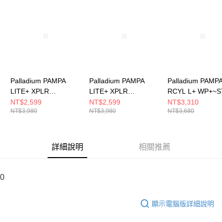
請求用戶進行身份認證。
５．嚴禁一人註冊多個帳號或使用他人資訊註冊。若發現惡意使用之情形，
恩沛科技股份有限公司將有權停止該用戶之使用額度並採取法律行動。
Palladium PAMPA
Palladium PAMPA
Palladium PAMP
LITE+ XPLR
LITE+ XPLR
RCYL L+ WP+~S
WP+~BLACK 男女 休
WP+~NATURAL
WHITE 男女 休
NT$2,599
NT$2,599
NT$3,310
NT$3,980
NT$3,980
NT$3,680
閒鞋 74383008
GREY 男女 休閒鞋
78848116
74383096
詳細說明
相關推薦
0
顯示電腦版詳細說明