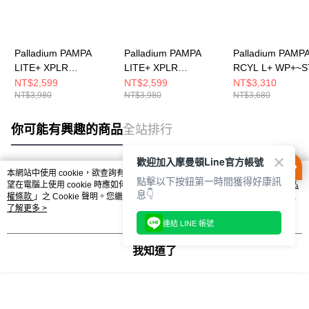
Palladium PAMPA
Palladium PAMPA
Palladium PAMP
LITE+ XPLR
LITE+ XPLR
RCYL L+ WP+~S
WP+~BLACK 男女 休
WP+~NATURAL
WHITE 男女 休
NT$2,599
NT$2,599
NT$3,310
NT$3,980
NT$3,980
NT$3,680
閒鞋 74383008
GREY 男女 休閒鞋
78848116
74383096
你可能有興趣的商品
全站排行
歡迎加入摩曼頓Line官方帳號
本網站中使用 cookie，欲查詢有關本網站使用 cookie 方式之詳情，及若您不希
點擊以下按鈕第一時間獲得好康訊
熱門標籤
望在電腦上使用 cookie 時應如何變更電腦的 cookie 設定，請參閱本網站「
隱私
息👇
權條款
」之 Cookie 聲明。您繼續使用本網站即表示您同意本公司得按本網站使
用條款之 Cookie 聲明使用 cookie。
了解更多 >
連結 LINE 帳號
我知道了