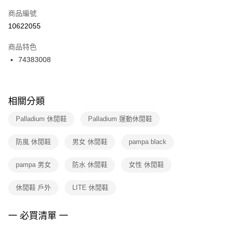
商品編號
宅配
【「AFTEE先享後付」結帳流程】
１．於結帳方式選擇「AFTEE先享後付」後，將跳轉至「AFTEE先享後付」
10622055
每筆NT$100，滿NT$1,500(含以上)免運費
結帳頁面，進行簡訊認證並確認金額後，即可完成結帳。
２．訂單成立數日內，您將收到繳費通知簡訊。
商品特色
付款後門市自取
３．收到繳費通知簡訊後14天內，點擊此簡訊中的連結，可透過四大超商／
74383008
每筆NT$100，滿NT$1,500(含以上)免運費
ATM／網路銀行／等多元方式進行付款，方視為交易完成。
※ 請注意：結帳手續完成當下不需立刻繳費，但若您需要取消訂單，請聯絡
購買商品的店家。未經商家同意取消之訂單仍視為有效，需透過AFTEE先享
後付繳納相關費用。
※ 交易是否成功請以「AFTEE先享後付 」之結帳頁面顯示為準，若有關於
相關分類
是否繳費成功／繳費後需取消欲退款等相關疑問，請聯繫「AFTEE先享後付
客戶支援中心」
https://netprotections.freshdesk.com/support/home
Palladium 休閒鞋
Palladium 運動休閒鞋
【注意事項】
防風 休閒鞋
男女 休閒鞋
pampa black
１．透過由恩沛科技股份有限公司提供之「AFTEE先享後付」服務完成之交
易，需依本服務之必要範圍內提供個人資料，並將交易相關給付款項請求債
權轉讓予恩沛科技股份有限公司。
pampa 男女
防水 休閒鞋
女性 休閒鞋
２．關於個人資料處理事宜，請瀏覽以下網址：
https://aftee.tw/terms/#terms3
休閒鞋 戶外
LITE 休閒鞋
３．未成年的使用者請事先徵得法定代理人或監護人之同意方可使用
「AFTEE先享後付」，若未經同意申辦者引起之損失，本公司不負相關責
任。
一 必買清單 一
４．使用「AFTEE先享後付」時，將依據個別帳號之用戶狀況，依本公司即
時審查核予不同之上限額度；若仍有額度不足之情形，本公司將視審查結果