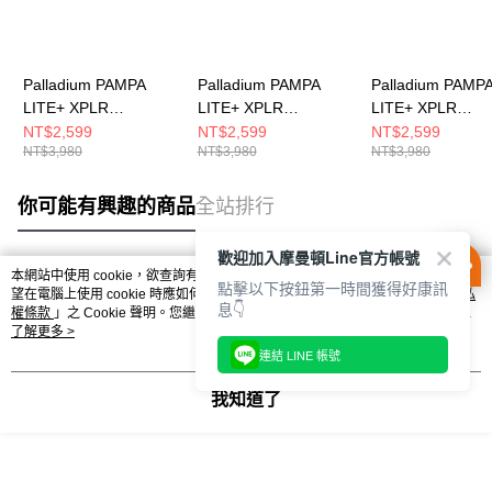
Palladium PAMPA
Palladium PAMPA
Palladium PAMP
LITE+ XPLR
LITE+ XPLR
LITE+ XPLR
WP+~NATURAL
WP+~STAR WHITE 男
WP+~WOODLIN
NT$2,599
NT$2,599
NT$2,599
NT$3,980
NT$3,980
NT$3,980
GREY 男女 休閒鞋
女 休閒鞋 74383116
休閒鞋 74383209
74383096
你可能有興趣的商品
全站排行
歡迎加入摩曼頓Line官方帳號
本網站中使用 cookie，欲查詢有關本網站使用 cookie 方式之詳情，及若您不希
點擊以下按鈕第一時間獲得好康訊
熱門標籤
望在電腦上使用 cookie 時應如何變更電腦的 cookie 設定，請參閱本網站「
隱私
息👇
權條款
」之 Cookie 聲明。您繼續使用本網站即表示您同意本公司得按本網站使
用條款之 Cookie 聲明使用 cookie。
了解更多 >
連結 LINE 帳號
我知道了