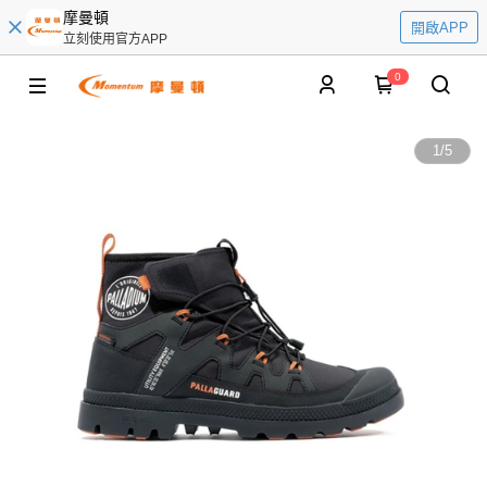
摩曼頓
開啟APP
立刻使用官方APP
0
1
/
5