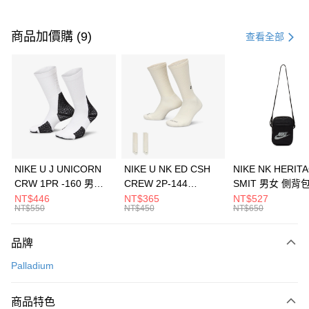
付款方式
信用卡一次付款
商品加價購 (9)
查看全部
信用卡分期付款
3 期 0 利率 每期
NT$1,326
21家銀行
合作金庫商業銀行
第一商業銀行
LINE Pay
華南商業銀行
彰化商業銀行
Apple Pay
上海商業儲蓄銀行
台北富邦商業銀行
國泰世華商業銀行
兆豐國際商業銀行
悠遊付
臺灣中小企業銀行
台中商業銀行
NIKE U J UNICORN
NIKE U NK ED CSH
NIKE NK HERIT
匯豐（台灣）商業銀行
華泰商業銀行
CRW 1PR -160 男女
CREW 2P-144
SMIT 男女 側背
全盈+PAY
聯邦商業銀行
遠東國際商業銀行
中統襪 FZ3393100
EMBRDY 男女 短統襪
BA5871010
NT$446
NT$365
NT$527
元大商業銀行
永豐商業銀行
NT$550
NT$450
NT$650
AFTEE先享後付
FZ3073133
玉山商業銀行
星展（台灣）商業銀行
相關說明
台新國際商業銀行
中國信託商業銀行
品牌
【關於「AFTEE先享後付」】
台灣樂天信用卡公司
AFTEE先享後付是「在收到商品之後才付款」的支付方式。 讓您購物簡單
運送方式
Palladium
便利好安心！
１．簡單：不需註冊會員、不需綁卡、不需儲值。
7-11取貨(快速到店)
２．便利：只要手機號碼，簡訊認證，即可結帳。
商品特色
每筆NT$100，滿NT$1,500(含以上)免運費
３．安心：先確認商品／服務後，再付款。