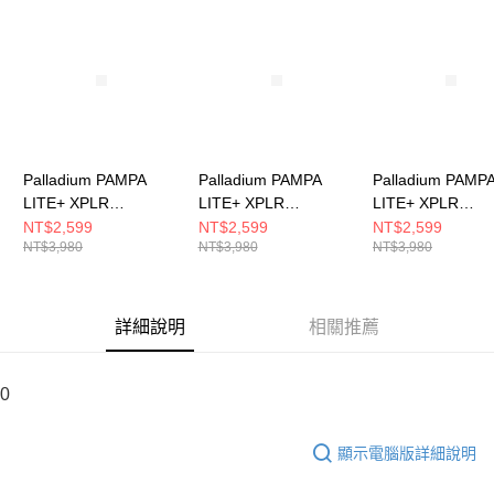
請求用戶進行身份認證。
５．嚴禁一人註冊多個帳號或使用他人資訊註冊。若發現惡意使用之情形，
恩沛科技股份有限公司將有權停止該用戶之使用額度並採取法律行動。
Palladium PAMPA
Palladium PAMPA
Palladium PAMP
LITE+ XPLR
LITE+ XPLR
LITE+ XPLR
WP+~NATURAL
WP+~STAR WHITE 男
WP+~WOODLIN
NT$2,599
NT$2,599
NT$2,599
NT$3,980
NT$3,980
NT$3,980
GREY 男女 休閒鞋
女 休閒鞋 74383116
休閒鞋 74383209
74383096
詳細說明
相關推薦
0
顯示電腦版詳細說明