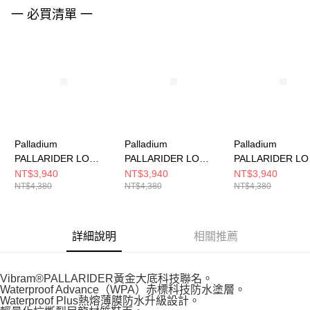
請求用戶進行身份認證。
一 必買清單 一
５．嚴禁一人註冊多個帳號或使用他人資訊註冊。若發現惡意使用之情形，
恩沛科技股份有限公司將有權停止該用戶之使用額度並採取法律行動。
Palladium
Palladium
Palladium
PALLARIDER LO
PALLARIDER LO
PALLARIDER LO
WPA~FULL GREY 男
WPA~STAR WHITE 男
WPA~VETIVER
NT$3,940
NT$3,940
NT$3,940
NT$4,380
NT$4,380
NT$4,380
女 休閒鞋 74344056
女 休閒鞋 74344116
休閒鞋 74344339
詳細說明
相關推薦
Vibram®PALLARIDER黃金大底科技聯名。
Waterproof Advance（WPA）赤標科技防水塗層。
Waterproof Plus熱熔薄膜防水升級設計。