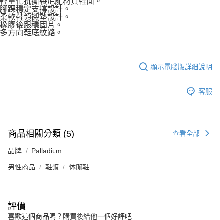
輕量化抗撕裂尼龍材質鞋面。
腳踝穩定支撐設計。
柔軟鞋領襯墊設計。
橡膠後跟穩固片。
多方向鞋底紋路​。
顯示電腦版詳細說明
客服
商品相關分類 (5)
查看全部
品牌
Palladium
男性商品
鞋類
休閒鞋
評價
喜歡這個商品嗎？購買後給他一個好評吧