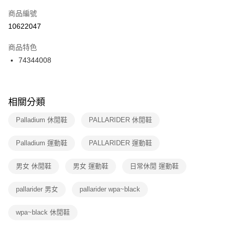
商品編號
宅配
【「AFTEE先享後付」結帳流程】
１．於結帳方式選擇「AFTEE先享後付」後，將跳轉至「AFTEE先享後付」
10622047
每筆NT$100，滿NT$1,500(含以上)免運費
結帳頁面，進行簡訊認證並確認金額後，即可完成結帳。
２．訂單成立數日內，您將收到繳費通知簡訊。
商品特色
付款後門市自取
３．收到繳費通知簡訊後14天內，點擊此簡訊中的連結，可透過四大超商／
74344008
每筆NT$100，滿NT$1,500(含以上)免運費
ATM／網路銀行／等多元方式進行付款，方視為交易完成。
※ 請注意：結帳手續完成當下不需立刻繳費，但若您需要取消訂單，請聯絡
購買商品的店家。未經商家同意取消之訂單仍視為有效，需透過AFTEE先享
後付繳納相關費用。
※ 交易是否成功請以「AFTEE先享後付 」之結帳頁面顯示為準，若有關於
相關分類
是否繳費成功／繳費後需取消欲退款等相關疑問，請聯繫「AFTEE先享後付
客戶支援中心」
https://netprotections.freshdesk.com/support/home
Palladium 休閒鞋
PALLARIDER 休閒鞋
【注意事項】
Palladium 運動鞋
PALLARIDER 運動鞋
１．透過由恩沛科技股份有限公司提供之「AFTEE先享後付」服務完成之交
易，需依本服務之必要範圍內提供個人資料，並將交易相關給付款項請求債
權轉讓予恩沛科技股份有限公司。
男女 休閒鞋
男女 運動鞋
日常休閒 運動鞋
２．關於個人資料處理事宜，請瀏覽以下網址：
https://aftee.tw/terms/#terms3
pallarider 男女
pallarider wpa~black
３．未成年的使用者請事先徵得法定代理人或監護人之同意方可使用
「AFTEE先享後付」，若未經同意申辦者引起之損失，本公司不負相關責
任。
wpa~black 休閒鞋
４．使用「AFTEE先享後付」時，將依據個別帳號之用戶狀況，依本公司即
時審查核予不同之上限額度；若仍有額度不足之情形，本公司將視審查結果