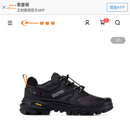
摩曼頓
開啟APP
立刻使用官方APP
0
1
/
6