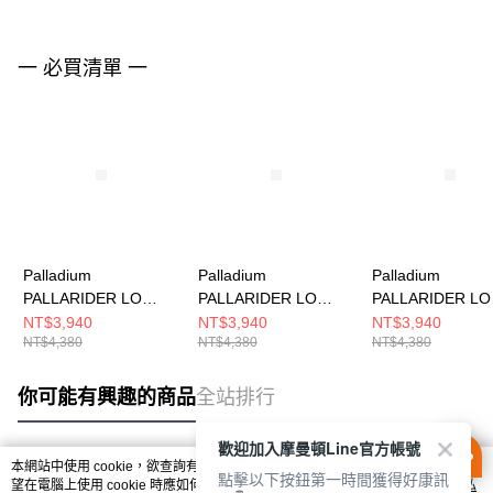
一 必買清單 一
Palladium
Palladium
Palladium
PALLARIDER LO
PALLARIDER LO
PALLARIDER LO
WPA~FULL GREY 男
WPA~STAR WHITE 男
WPA~VETIVER
NT$3,940
NT$3,940
NT$3,940
NT$4,380
NT$4,380
NT$4,380
女 休閒鞋 74344056
女 休閒鞋 74344116
休閒鞋 74344339
你可能有興趣的商品
全站排行
歡迎加入摩曼頓Line官方帳號
本網站中使用 cookie，欲查詢有關本網站使用 cookie 方式之詳情，及若您不希
點擊以下按鈕第一時間獲得好康訊
熱門標籤
望在電腦上使用 cookie 時應如何變更電腦的 cookie 設定，請參閱本網站「
隱私