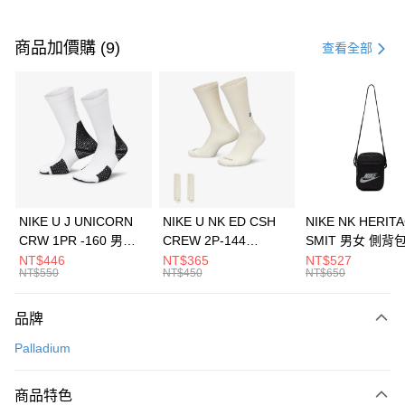
付款方式
信用卡一次付款
商品加價購 (9)
查看全部
信用卡分期付款
3 期 0 利率 每期
NT$1,460
21家銀行
合作金庫商業銀行
第一商業銀行
LINE Pay
華南商業銀行
彰化商業銀行
Apple Pay
上海商業儲蓄銀行
台北富邦商業銀行
國泰世華商業銀行
兆豐國際商業銀行
悠遊付
臺灣中小企業銀行
台中商業銀行
NIKE U J UNICORN
NIKE U NK ED CSH
NIKE NK HERIT
匯豐（台灣）商業銀行
華泰商業銀行
CRW 1PR -160 男女
CREW 2P-144
SMIT 男女 側背
全盈+PAY
聯邦商業銀行
遠東國際商業銀行
中統襪 FZ3393100
EMBRDY 男女 短統襪
BA5871010
NT$446
NT$365
NT$527
元大商業銀行
永豐商業銀行
NT$550
NT$450
NT$650
AFTEE先享後付
FZ3073133
玉山商業銀行
星展（台灣）商業銀行
相關說明
台新國際商業銀行
中國信託商業銀行
品牌
【關於「AFTEE先享後付」】
台灣樂天信用卡公司
AFTEE先享後付是「在收到商品之後才付款」的支付方式。 讓您購物簡單
運送方式
Palladium
便利好安心！
１．簡單：不需註冊會員、不需綁卡、不需儲值。
7-11取貨(快速到店)
２．便利：只要手機號碼，簡訊認證，即可結帳。
商品特色
每筆NT$100，滿NT$1,500(含以上)免運費
３．安心：先確認商品／服務後，再付款。