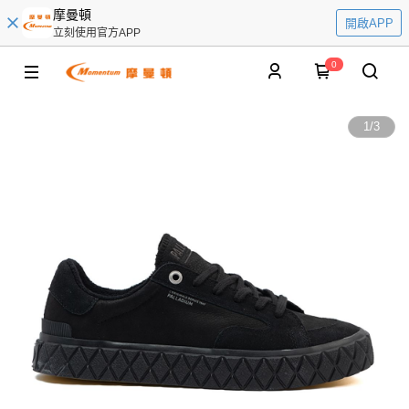
摩曼頓
開啟APP
立刻使用官方APP
0
1
/
3