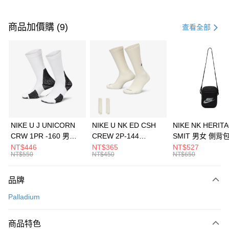
付款方式
信用卡一次付款
商品加價購 (9)
查看全部
信用卡分期付款
3 期 0 利率 每期
NT$826
21家銀行
合作金庫商業銀行
第一商業銀行
LINE Pay
華南商業銀行
彰化商業銀行
Apple Pay
上海商業儲蓄銀行
台北富邦商業銀行
國泰世華商業銀行
兆豐國際商業銀行
悠遊付
臺灣中小企業銀行
台中商業銀行
NIKE U J UNICORN
NIKE U NK ED CSH
NIKE NK HERIT
匯豐（台灣）商業銀行
華泰商業銀行
CRW 1PR -160 男女
CREW 2P-144
SMIT 男女 側背
全盈+PAY
聯邦商業銀行
遠東國際商業銀行
中統襪 FZ3393100
EMBRDY 男女 短統襪
BA5871010
NT$446
NT$365
NT$527
元大商業銀行
永豐商業銀行
NT$550
NT$450
NT$650
AFTEE先享後付
FZ3073133
玉山商業銀行
星展（台灣）商業銀行
相關說明
台新國際商業銀行
中國信託商業銀行
品牌
【關於「AFTEE先享後付」】
台灣樂天信用卡公司
AFTEE先享後付是「在收到商品之後才付款」的支付方式。 讓您購物簡單
運送方式
Palladium
便利好安心！
１．簡單：不需註冊會員、不需綁卡、不需儲值。
7-11取貨(快速到店)
２．便利：只要手機號碼，簡訊認證，即可結帳。
商品特色
每筆NT$100，滿NT$1,500(含以上)免運費
３．安心：先確認商品／服務後，再付款。