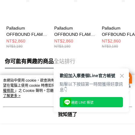
Palladium
Palladium
Palladium
OFFBOUND FLAME
OFFBOUND FLAME
OFFBOUND FL
MIX 男女 休閒鞋
MIX 男女 休閒鞋
MIX 男女 休閒鞋
NT$2,860
NT$2,860
NT$2,860
NT$3,180
NT$3,180
NT$3,180
74479041
74479436
74479116
你可能有興趣的商品
全站排行
歡迎加入摩曼頓Line官方帳號
本網站中使用 cookie，欲查詢有關本網站使用 cookie 方式之詳情，及若您不希
點擊以下按鈕第一時間獲得好康訊
熱門標籤
望在電腦上使用 cookie 時應如何變更電腦的 cookie 設定，請參閱本網站「
隱私
息👇
權條款
」之 Cookie 聲明。您繼續使用本網站即表示您同意本公司得按本網站使
用條款之 Cookie 聲明使用 cookie。
了解更多 >
連結 LINE 帳號
我知道了