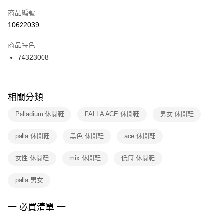
商品編號
宅配
【「AFTEE先享後付」結帳流程】
１．於結帳方式選擇「AFTEE先享後付」後，將跳轉至「AFTEE先享後付」
10622039
每筆NT$100，滿NT$1,500(含以上)免運費
結帳頁面，進行簡訊認證並確認金額後，即可完成結帳。
２．訂單成立數日內，您將收到繳費通知簡訊。
商品特色
付款後門市自取
３．收到繳費通知簡訊後14天內，點擊此簡訊中的連結，可透過四大超商／
74323008
每筆NT$100，滿NT$1,500(含以上)免運費
ATM／網路銀行／等多元方式進行付款，方視為交易完成。
※ 請注意：結帳手續完成當下不需立刻繳費，但若您需要取消訂單，請聯絡
購買商品的店家。未經商家同意取消之訂單仍視為有效，需透過AFTEE先享
後付繳納相關費用。
※ 交易是否成功請以「AFTEE先享後付 」之結帳頁面顯示為準，若有關於
相關分類
是否繳費成功／繳費後需取消欲退款等相關疑問，請聯繫「AFTEE先享後付
客戶支援中心」
https://netprotections.freshdesk.com/support/home
Palladium 休閒鞋
PALLA ACE 休閒鞋
男女 休閒鞋
【注意事項】
palla 休閒鞋
黑色 休閒鞋
ace 休閒鞋
１．透過由恩沛科技股份有限公司提供之「AFTEE先享後付」服務完成之交
易，需依本服務之必要範圍內提供個人資料，並將交易相關給付款項請求債
權轉讓予恩沛科技股份有限公司。
女性 休閒鞋
mix 休閒鞋
低筒 休閒鞋
２．關於個人資料處理事宜，請瀏覽以下網址：
https://aftee.tw/terms/#terms3
palla 男女
３．未成年的使用者請事先徵得法定代理人或監護人之同意方可使用
「AFTEE先享後付」，若未經同意申辦者引起之損失，本公司不負相關責
任。
一 必買清單 一
４．使用「AFTEE先享後付」時，將依據個別帳號之用戶狀況，依本公司即
時審查核予不同之上限額度；若仍有額度不足之情形，本公司將視審查結果