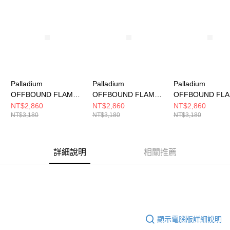
請求用戶進行身份認證。
５．嚴禁一人註冊多個帳號或使用他人資訊註冊。若發現惡意使用之情形，
恩沛科技股份有限公司將有權停止該用戶之使用額度並採取法律行動。
Palladium
Palladium
Palladium
OFFBOUND FLAME
OFFBOUND FLAME
OFFBOUND FL
MIX 男女 休閒鞋
MIX 男女 休閒鞋
MIX 男女 休閒鞋
NT$2,860
NT$2,860
NT$2,860
NT$3,180
NT$3,180
NT$3,180
74479041
74479436
74479116
詳細說明
相關推薦
顯示電腦版詳細說明