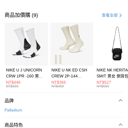
付款方式
信用卡一次付款
商品加價購 (9)
查看全部
信用卡分期付款
3 期 0 利率 每期
NT$1,193
21家銀行
合作金庫商業銀行
第一商業銀行
LINE Pay
華南商業銀行
彰化商業銀行
Apple Pay
上海商業儲蓄銀行
台北富邦商業銀行
國泰世華商業銀行
兆豐國際商業銀行
悠遊付
臺灣中小企業銀行
台中商業銀行
NIKE U J UNICORN
NIKE U NK ED CSH
NIKE NK HERIT
匯豐（台灣）商業銀行
華泰商業銀行
CRW 1PR -160 男女
CREW 2P-144
SMIT 男女 側背
全盈+PAY
聯邦商業銀行
遠東國際商業銀行
中統襪 FZ3393100
EMBRDY 男女 短統襪
BA5871010
NT$446
NT$365
NT$527
元大商業銀行
永豐商業銀行
NT$550
NT$450
NT$650
AFTEE先享後付
FZ3073133
玉山商業銀行
星展（台灣）商業銀行
相關說明
台新國際商業銀行
中國信託商業銀行
品牌
【關於「AFTEE先享後付」】
台灣樂天信用卡公司
AFTEE先享後付是「在收到商品之後才付款」的支付方式。 讓您購物簡單
運送方式
Palladium
便利好安心！
１．簡單：不需註冊會員、不需綁卡、不需儲值。
7-11取貨(快速到店)
２．便利：只要手機號碼，簡訊認證，即可結帳。
商品特色
每筆NT$100，滿NT$1,500(含以上)免運費
３．安心：先確認商品／服務後，再付款。