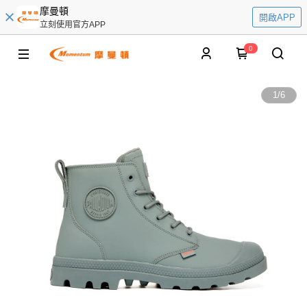
摩曼頓
開啟APP
立刻使用官方APP
0
1
/
6