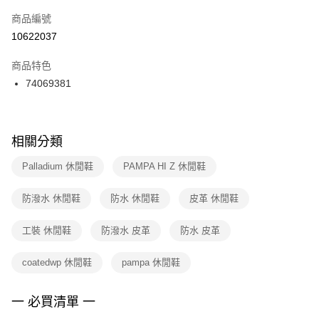
商品編號
宅配
【「AFTEE先享後付」結帳流程】
１．於結帳方式選擇「AFTEE先享後付」後，將跳轉至「AFTEE先享後付」
10622037
每筆NT$100，滿NT$1,500(含以上)免運費
結帳頁面，進行簡訊認證並確認金額後，即可完成結帳。
２．訂單成立數日內，您將收到繳費通知簡訊。
商品特色
付款後門市自取
３．收到繳費通知簡訊後14天內，點擊此簡訊中的連結，可透過四大超商／
74069381
每筆NT$100，滿NT$1,500(含以上)免運費
ATM／網路銀行／等多元方式進行付款，方視為交易完成。
※ 請注意：結帳手續完成當下不需立刻繳費，但若您需要取消訂單，請聯絡
購買商品的店家。未經商家同意取消之訂單仍視為有效，需透過AFTEE先享
後付繳納相關費用。
※ 交易是否成功請以「AFTEE先享後付 」之結帳頁面顯示為準，若有關於
相關分類
是否繳費成功／繳費後需取消欲退款等相關疑問，請聯繫「AFTEE先享後付
客戶支援中心」
https://netprotections.freshdesk.com/support/home
Palladium 休閒鞋
PAMPA HI Z 休閒鞋
【注意事項】
防潑水 休閒鞋
防水 休閒鞋
皮革 休閒鞋
１．透過由恩沛科技股份有限公司提供之「AFTEE先享後付」服務完成之交
易，需依本服務之必要範圍內提供個人資料，並將交易相關給付款項請求債
權轉讓予恩沛科技股份有限公司。
工裝 休閒鞋
防潑水 皮革
防水 皮革
２．關於個人資料處理事宜，請瀏覽以下網址：
https://aftee.tw/terms/#terms3
coatedwp 休閒鞋
pampa 休閒鞋
３．未成年的使用者請事先徵得法定代理人或監護人之同意方可使用
「AFTEE先享後付」，若未經同意申辦者引起之損失，本公司不負相關責
任。
一 必買清單 一
４．使用「AFTEE先享後付」時，將依據個別帳號之用戶狀況，依本公司即
時審查核予不同之上限額度；若仍有額度不足之情形，本公司將視審查結果