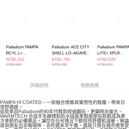
請求用戶進行身份認證。
５．嚴禁一人註冊多個帳號或使用他人資訊註冊。若發現惡意使用之情形，
恩沛科技股份有限公司將有權停止該用戶之使用額度並採取法律行動。
Palladium PAMPA
Palladium ACE CITY
Palladium PAMP
RCYL L+
SHELL LO~AGAVE
LITE+ XPLR
WP+~DUSKY GREEN
GREEN 男女 休閒鞋
WP+~NATURAL
NT$3,310
NT$1,780
NT$2,599
NT$3,680
NT$1,980
NT$3,980
男女 休閒鞋 綠
灰 79132355
GREY 男女 休閒
78848377
74383096
詳細說明
相關推薦
PAMPA HI COATED – 一款融合懷舊與實用性的鞋履，帶來日
常舒適感。
這款來自Palladium的90年代鞋款經過翻玩，更顯時尚復古。
WARMTECH 合成羊毛襯裡和防水絨面革鞋面使這款鞋成為寒
冷季節的必備單品。讓您在任何情況下都保持舒適和溫暖。無論
是與朋友出去喝咖啡、去吃週末早午餐，還是只是在城市裡享受