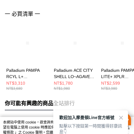
一 必買清單 一
Palladium PAMPA
Palladium ACE CITY
Palladium PAMP
RCYL L+
SHELL LO~AGAVE
LITE+ XPLR
WP+~DUSKY GREEN
GREEN 男女 休閒鞋
WP+~NATURAL
NT$3,310
NT$1,780
NT$2,599
NT$3,680
NT$1,980
NT$3,980
男女 休閒鞋 綠
灰 79132355
GREY 男女 休閒
78848377
74383096
你可能有興趣的商品
全站排行
歡迎加入摩曼頓Line官方帳號
本網站中使用 cookie，欲查詢有關本網站使用 cookie 方式之詳情，及若您不希
點擊以下按鈕第一時間獲得好康訊
熱門標籤
望在電腦上使用 cookie 時應如何變更電腦的 cookie 設定，請參閱本網站「
隱私
息👇
權條款
」之 Cookie 聲明。您繼續使用本網站即表示您同意本公司得按本網站使