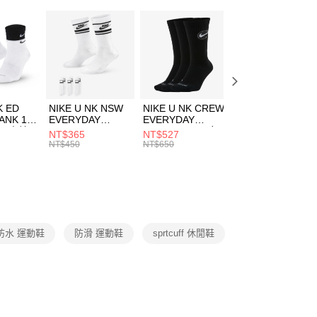
：只要手機號碼，簡訊認證，即可結帳。
休閒戶外
鞋
(快速到店)
：先確認商品／服務後，再付款。
00，滿NT$1,500(含以上)免運費
兒童/青少年｜鞋服6折起
EE先享後付」結帳流程】
方式選擇「AFTEE先享後付」後，將跳轉至「AFTEE先享後
頁面，進行簡訊認證並確認金額後，即可完成結帳。
00，滿NT$1,500(含以上)免運費
成立數日內，您將收到繳費通知簡訊。
費通知簡訊後14天內，點擊此簡訊中的連結，可透過四大超商
市自取
K ED
NIKE U NK NSW
NIKE U NK CREW
NIKE U NK
網路銀行／等多元方式進行付款，方視為交易完成。
ANK 1P
EVERYDAY
EVERYDAY
EVERYDAY LTW
00，滿NT$1,500(含以上)免運費
：結帳手續完成當下不需立刻繳費，但若您需要取消訂單，請聯
 男 中統
ESSENTIAL CR
BBALL 3PR 男女
ANKLE 3PR 男女
NT$365
NT$527
NT$365
的店家。未經商家同意取消之訂單仍視為有效，需透過AFTEE
8104
男女 短統襪
長統襪
踝襪 SX7677010
NT$450
NT$650
NT$450
繳納相關費用。
DX5089103
DA2123010
否成功請以「AFTEE先享後付 」之結帳頁面顯示為準，若有關於
功／繳費後需取消欲退款等相關疑問，請聯繫「AFTEE先享後
援中心」
https://netprotections.freshdesk.com/support/home
項】
恩沛科技股份有限公司提供之「AFTEE先享後付」服務完成之
防水 運動鞋
防滑 運動鞋
sprtcuff 休閒鞋
依本服務之必要範圍內提供個人資料，並將交易相關給付款項請
讓予恩沛科技股份有限公司。
個人資料處理事宜，請瀏覽以下網址：
ee.tw/terms/#terms3
年的使用者請事先徵得法定代理人或監護人之同意方可使用
E先享後付」，若未經同意申辦者引起之損失，本公司不負相關責