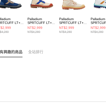
lladium
Palladium
Palladium
Palladium
PRTCUFF LT+
SPRTCUFF LT+
SPRTCUFF LT+
SPRTCUF
PR WP+~DARK
VPR WP+~TAUPE
VPR WP+~ASH
VPR
$2,999
NT$2,999
NT$2,999
NT$2,999
AVY 男女 休閒鞋
男女 休閒鞋
WOOD 男女 休閒
WP+~CR
$4,280
NT$4,280
NT$4,280
NT$4,280
068410
74068062
鞋 74068289
WHITE 
鞋 74068
有興趣的商品
全站排行