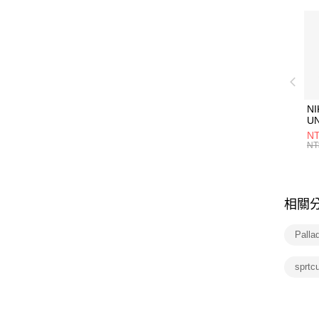
NI
U
1P
NT
統
NT
相關
Pall
sprtc