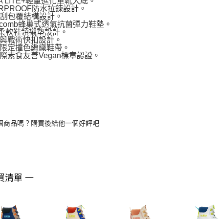
PA LITE+輕量進化軍靴大底。
ERPROOF防水拉鍊設計。
抗刮包覆結構設計。
eycomb蜂巢式透氣抗菌彈力鞋墊。
F柔軟鞋領襯墊設計。
與戰術快扣設計。
限定撞色編織鞋帶。
際素食友善Vegan標章認證。
個商品嗎？購買後給他一個好評吧
買清單 一