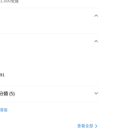
1,500免運
次付款
期付款
0 利率 每期
NT$1,426
21家銀行
庫商業銀行
第一商業銀行
業銀行
彰化商業銀行
業儲蓄銀行
台北富邦商業銀行
華商業銀行
兆豐國際商業銀行
091
小企業銀行
台中商業銀行
台灣）商業銀行
華泰商業銀行
業銀行
遠東國際商業銀行
類 (5)
業銀行
永豐商業銀行
享後付
業銀行
星展（台灣）商業銀行
lladium
客服
際商業銀行
中國信託商業銀行
FTEE先享後付」】
鞋類
休閒鞋
天信用卡公司
先享後付是「在收到商品之後才付款」的支付方式。 讓您購物簡單
心！
鞋類
休閒鞋
查看全部
：不需註冊會員、不需綁卡、不需儲值。