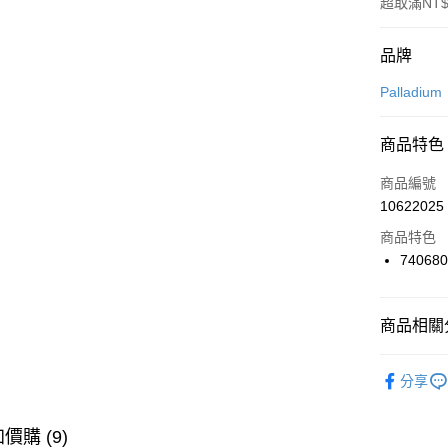
超取滿NT$
付款方式
品牌
信用卡一
Palladium
信用卡分
商品特色
3 期 
商品編號
合作金
LINE Pay
10622025
華南商
Apple Pay
上海商
商品特色
國泰世
74068
悠遊付
臺灣中
匯豐（
全盈+PAY
聯邦商
商品相關分
元大商
AFTEE先
玉山商
品牌
Pa
相關說明
分享
台新國
【關於「A
男性商品
台灣樂
AFTEE
便利好安
女性商品
運送方式
價購 (9)
１．簡單