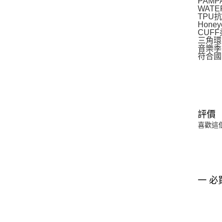
PAM
WAT
TPU
Hon
CUF
三角環
音樂季
符合國
評價
喜歡這
一 必