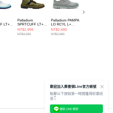
Palladium
Palladium PAMPA
Palladium
F LT+
SPRTCUFF LT+
LO RCYL L+
PALLASHOCK L
VPR WP+~DARK
WP+~TITANIUM
OG WP+~SLATE
NT$2,999
NT$2,680
NT$2,410
EAM
KAKI 男女 休閒鞋
男女 休閒鞋 灰
GRAY 男女 休閒
NT$4,280
NT$2,980
NT$2,680
男女 休閒
74068376
79145011
74408083
180
歡迎加入摩曼頓Line官方帳號
點擊以下按鈕第一時間獲得好康訊
息👇
連結 LINE 帳號