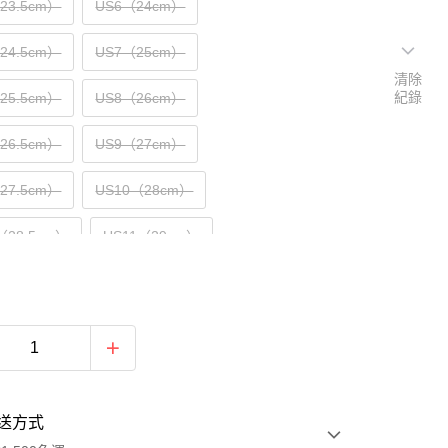
（23.5cm）
US6（24cm）
（24.5cm）
US7（25cm）
清除
紀錄
（25.5cm）
US8（26cm）
（26.5cm）
US9（27cm）
（27.5cm）
US10（28cm）
（28.5cm）
US11（29cm）
30cm）
送方式