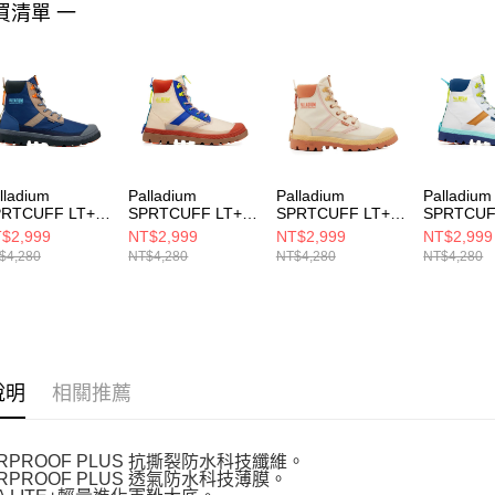
買清單 一
４．使用「
即時審查
結果請求
５．嚴禁
形，恩沛
動。
lladium
Palladium
Palladium
Palladium
PRTCUFF LT+
SPRTCUFF LT+
SPRTCUFF LT+
SPRTCUF
PR WP+~DARK
VPR WP+~TAUPE
VPR WP+~ASH
VPR
$2,999
NT$2,999
NT$2,999
NT$2,999
AVY 男女 休閒鞋
男女 休閒鞋
WOOD 男女 休閒
WP+~CR
$4,280
NT$4,280
NT$4,280
NT$4,280
068410
74068062
鞋 74068289
WHITE 
鞋 74068
說明
相關推薦
ERPROOF PLUS 抗撕裂防水科技纖維。
ERPROOF PLUS 透氣防水科技薄膜。