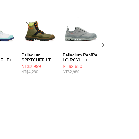
AFTEE先享後付」時，將依據個別帳號之用戶狀況，依本公司
核予不同之上限額度；若仍有額度不足之情形，本公司將視審查
用戶進行身份認證。
一人註冊多個帳號或使用他人資訊註冊。若發現惡意使用之情
科技股份有限公司將有權停止該用戶之使用額度並採取法律行
Palladium
Palladium PAMPA
Palladium
F LT+
SPRTCUFF LT+
LO RCYL L+
PALLASHOCK L
VPR WP+~DARK
WP+~TITANIUM
OG WP+~SLATE
NT$2,999
NT$2,680
NT$2,410
EAM
KAKI 男女 休閒鞋
男女 休閒鞋 灰
GRAY 男女 休閒
NT$4,280
NT$2,980
NT$2,680
男女 休閒
74068376
79145011
74408083
180