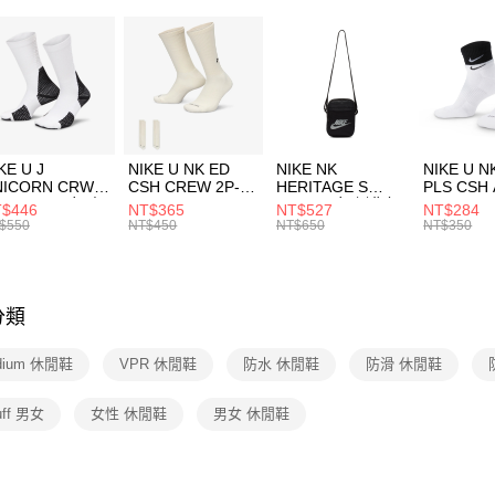
２．便利
運動類型
7-11取貨
３．安心
每筆NT$1
促銷活動
【「AFT
宅配
１．於結帳
付」結帳
每筆NT$1
２．訂單
３．收到繳
付款後門
KE U J
NIKE U NK ED
NIKE NK
NIKE U N
／ATM／
NICORN CRW
CSH CREW 2P-
HERITAGE S
PLS CSH 
每筆NT$1
※ 請注意
R -160 男女 中
144 EMBRDY 男
SMIT 男女 側背包
144 DBL
$446
NT$365
NT$527
NT$284
絡購買商品
襪 FZ3393100
女 短統襪
BA5871010
襪 DH405
$550
NT$450
NT$650
NT$350
先享後付
FZ3073133
※ 交易是
是否繳費成
付客戶支
分類
【注意事
１．透過由
adium 休閒鞋
VPR 休閒鞋
防水 休閒鞋
防滑 休閒鞋
交易，需
求債權轉
２．關於
uff 男女
女性 休閒鞋
男女 休閒鞋
https://aft
３．未成
「AFTE
任。