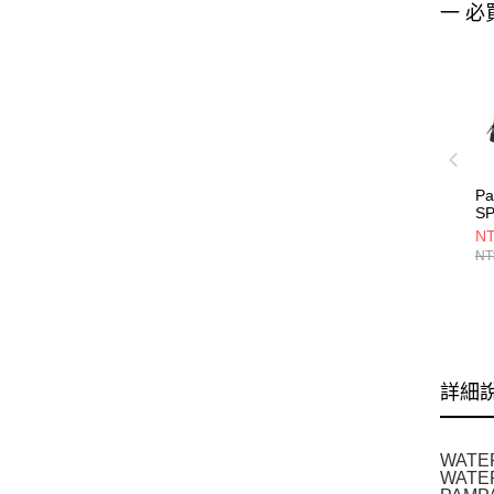
一 必
Pa
S
V
NT
N
NT
74
詳細
WAT
WAT