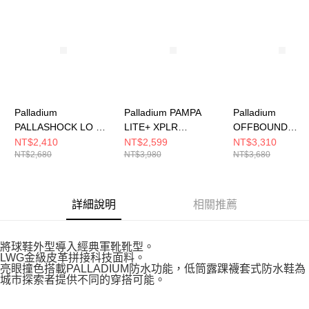
請求用戶進行身份認證。
５．嚴禁一人註冊多個帳號或使用他人資訊註冊。若發現惡意使用之情形，
恩沛科技股份有限公司將有權停止該用戶之使用額度並採取法律行動。
Palladium
Palladium PAMPA
Palladium
PALLASHOCK LO OG
LITE+ XPLR
OFFBOUND
WP+~BLACK/BLACK
WP+~BLACK 男女 休
WP+~BLACK 男
NT$2,410
NT$2,599
NT$3,310
NT$2,680
NT$3,980
NT$3,680
男女 休閒鞋 74408001
閒鞋 74383008
閒鞋 74482008
詳細說明
相關推薦
將球鞋外型導入經典軍靴靴型。
LWG金級皮革拼接科技面料。
亮眼撞色搭載PALLADIUM防水功能，低筒露踝襪套式防水鞋為
城市探索者提供不同的穿搭可能。