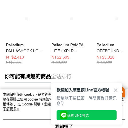
Palladium
Palladium PAMPA
Palladium
PALLASHOCK LO OG
LITE+ XPLR
OFFBOUND
WP+~BLACK/BLACK
WP+~BLACK 男女 休
WP+~BLACK 男
NT$2,410
NT$2,599
NT$3,310
NT$2,680
NT$3,980
NT$3,680
男女 休閒鞋 74408001
閒鞋 74383008
閒鞋 74482008
你可能有興趣的商品
全站排行
歡迎加入摩曼頓Line官方帳號
本網站中使用 cookie，欲查詢有關本網站使用 cookie 方式之詳情，及若您不希
點擊以下按鈕第一時間獲得好康訊
熱門標籤
望在電腦上使用 cookie 時應如何變更電腦的 cookie 設定，請參閱本網站「
隱私
息👇
權條款
」之 Cookie 聲明。您繼續使用本網站即表示您同意本公司得按本網站使
用條款之 Cookie 聲明使用 cookie。
了解更多 >
連結 LINE 帳號
我知道了