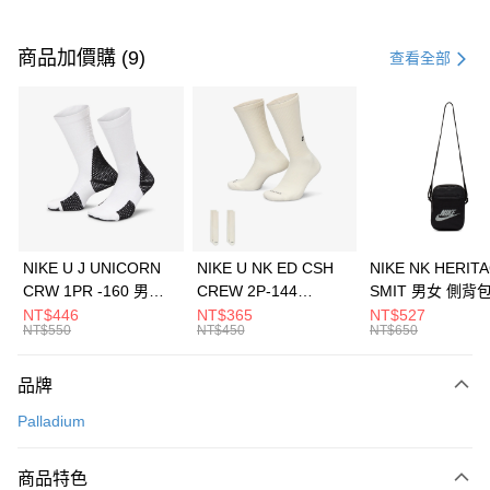
付款方式
信用卡一次付款
商品加價購 (9)
查看全部
信用卡分期付款
3 期 0 利率 每期
NT$1,260
21家銀行
合作金庫商業銀行
第一商業銀行
LINE Pay
華南商業銀行
彰化商業銀行
Apple Pay
上海商業儲蓄銀行
台北富邦商業銀行
國泰世華商業銀行
兆豐國際商業銀行
悠遊付
臺灣中小企業銀行
台中商業銀行
NIKE U J UNICORN
NIKE U NK ED CSH
NIKE NK HERIT
匯豐（台灣）商業銀行
華泰商業銀行
CRW 1PR -160 男女
CREW 2P-144
SMIT 男女 側背
全盈+PAY
聯邦商業銀行
遠東國際商業銀行
中統襪 FZ3393100
EMBRDY 男女 短統襪
BA5871010
NT$446
NT$365
NT$527
元大商業銀行
永豐商業銀行
NT$550
NT$450
NT$650
AFTEE先享後付
FZ3073133
玉山商業銀行
星展（台灣）商業銀行
相關說明
台新國際商業銀行
中國信託商業銀行
品牌
【關於「AFTEE先享後付」】
台灣樂天信用卡公司
AFTEE先享後付是「在收到商品之後才付款」的支付方式。 讓您購物簡單
運送方式
Palladium
便利好安心！
１．簡單：不需註冊會員、不需綁卡、不需儲值。
7-11取貨(快速到店)
２．便利：只要手機號碼，簡訊認證，即可結帳。
商品特色
每筆NT$100，滿NT$1,500(含以上)免運費
３．安心：先確認商品／服務後，再付款。