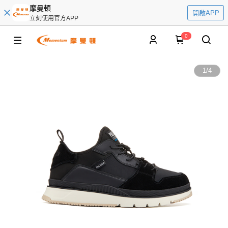
摩曼頓
開啟APP
立刻使用官方APP
0
1
/
4