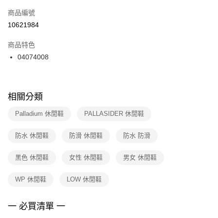
商品編號
宅配
【「AFTEE先享後付」結帳流程】
１．於結帳方式選擇「AFTEE先享後付」後，將跳轉至「AFTEE先享後付」
10621984
每筆NT$100，滿NT$1,500(含以上)免運費
結帳頁面，進行簡訊認證並確認金額後，即可完成結帳。
２．訂單成立數日內，您將收到繳費通知簡訊。
商品特色
付款後門市自取
３．收到繳費通知簡訊後14天內，點擊此簡訊中的連結，可透過四大超商／
04074008
每筆NT$100，滿NT$1,500(含以上)免運費
ATM／網路銀行／等多元方式進行付款，方視為交易完成。
※ 請注意：結帳手續完成當下不需立刻繳費，但若您需要取消訂單，請聯絡
購買商品的店家。未經商家同意取消之訂單仍視為有效，需透過AFTEE先享
後付繳納相關費用。
※ 交易是否成功請以「AFTEE先享後付 」之結帳頁面顯示為準，若有關於
相關分類
是否繳費成功／繳費後需取消欲退款等相關疑問，請聯繫「AFTEE先享後付
客戶支援中心」
https://netprotections.freshdesk.com/support/home
Palladium 休閒鞋
PALLASIDER 休閒鞋
【注意事項】
防水 休閒鞋
防滑 休閒鞋
防水 防滑
１．透過由恩沛科技股份有限公司提供之「AFTEE先享後付」服務完成之交
易，需依本服務之必要範圍內提供個人資料，並將交易相關給付款項請求債
權轉讓予恩沛科技股份有限公司。
黑色 休閒鞋
女性 休閒鞋
男女 休閒鞋
２．關於個人資料處理事宜，請瀏覽以下網址：
https://aftee.tw/terms/#terms3
WP 休閒鞋
LOW 休閒鞋
３．未成年的使用者請事先徵得法定代理人或監護人之同意方可使用
「AFTEE先享後付」，若未經同意申辦者引起之損失，本公司不負相關責
任。
一 必買清單 一
４．使用「AFTEE先享後付」時，將依據個別帳號之用戶狀況，依本公司即
時審查核予不同之上限額度；若仍有額度不足之情形，本公司將視審查結果