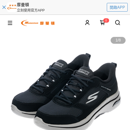
摩曼頓
開啟APP
立刻使用官方APP
0
1
/
8