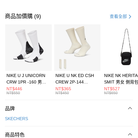
付款方式
信用卡一次付款
商品加價購 (9)
查看全部
信用卡分期付款
3 期 0 利率 每期
NT$1,196
21家銀行
合作金庫商業銀行
第一商業銀行
LINE Pay
華南商業銀行
彰化商業銀行
Apple Pay
上海商業儲蓄銀行
台北富邦商業銀行
國泰世華商業銀行
兆豐國際商業銀行
悠遊付
臺灣中小企業銀行
台中商業銀行
NIKE U J UNICORN
NIKE U NK ED CSH
NIKE NK HERIT
匯豐（台灣）商業銀行
華泰商業銀行
CRW 1PR -160 男女
CREW 2P-144
SMIT 男女 側背
全盈+PAY
聯邦商業銀行
遠東國際商業銀行
中統襪 FZ3393100
EMBRDY 男女 短統襪
BA5871010
NT$446
NT$365
NT$527
元大商業銀行
永豐商業銀行
NT$550
NT$450
NT$650
AFTEE先享後付
FZ3073133
玉山商業銀行
星展（台灣）商業銀行
相關說明
台新國際商業銀行
中國信託商業銀行
品牌
【關於「AFTEE先享後付」】
台灣樂天信用卡公司
AFTEE先享後付是「在收到商品之後才付款」的支付方式。 讓您購物簡單
運送方式
SKECHERS
便利好安心！
１．簡單：不需註冊會員、不需綁卡、不需儲值。
7-11取貨(快速到店)
２．便利：只要手機號碼，簡訊認證，即可結帳。
商品特色
每筆NT$100，滿NT$1,500(含以上)免運費
３．安心：先確認商品／服務後，再付款。