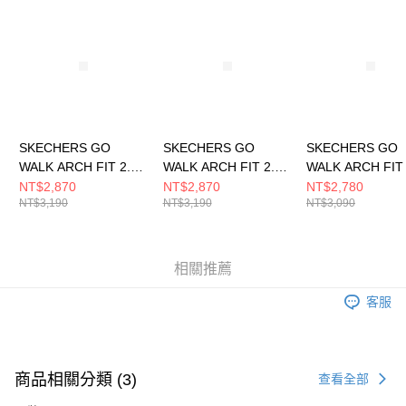
請求用戶進行身份認證。
５．嚴禁一人註冊多個帳號或使用他人資訊註冊。若發現惡意使用之情形，
恩沛科技股份有限公司將有權停止該用戶之使用額度並採取法律行動。
SKECHERS GO
SKECHERS GO
SKECHERS GO
WALK ARCH FIT 2.0
WALK ARCH FIT 2.0
WALK ARCH FIT 
男 健走鞋
男 健走鞋 216816BBK
女 健走鞋
NT$2,870
NT$2,870
NT$2,780
NT$3,190
NT$3,190
NT$3,090
216816BKW
125346WLVAQ
相關推薦
客服
商品相關分類 (3)
查看全部