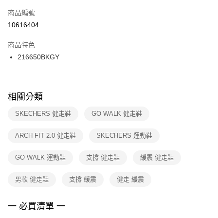
商品編號
宅配
【「AFTEE先享後付」結帳流程】
１．於結帳方式選擇「AFTEE先享後付」後，將跳轉至「AFTEE先享後付」
10616404
每筆NT$100，滿NT$1,500(含以上)免運費
結帳頁面，進行簡訊認證並確認金額後，即可完成結帳。
２．訂單成立數日內，您將收到繳費通知簡訊。
商品特色
付款後門市自取
３．收到繳費通知簡訊後14天內，點擊此簡訊中的連結，可透過四大超商／
216650BKGY
每筆NT$100，滿NT$1,500(含以上)免運費
ATM／網路銀行／等多元方式進行付款，方視為交易完成。
※ 請注意：結帳手續完成當下不需立刻繳費，但若您需要取消訂單，請聯絡
購買商品的店家。未經商家同意取消之訂單仍視為有效，需透過AFTEE先享
後付繳納相關費用。
※ 交易是否成功請以「AFTEE先享後付 」之結帳頁面顯示為準，若有關於
相關分類
是否繳費成功／繳費後需取消欲退款等相關疑問，請聯繫「AFTEE先享後付
客戶支援中心」
https://netprotections.freshdesk.com/support/home
SKECHERS 健走鞋
GO WALK 健走鞋
【注意事項】
ARCH FIT 2.0 健走鞋
SKECHERS 運動鞋
１．透過由恩沛科技股份有限公司提供之「AFTEE先享後付」服務完成之交
易，需依本服務之必要範圍內提供個人資料，並將交易相關給付款項請求債
權轉讓予恩沛科技股份有限公司。
GO WALK 運動鞋
支撐 健走鞋
緩震 健走鞋
２．關於個人資料處理事宜，請瀏覽以下網址：
https://aftee.tw/terms/#terms3
男款 健走鞋
支撐 緩震
健走 緩震
３．未成年的使用者請事先徵得法定代理人或監護人之同意方可使用
「AFTEE先享後付」，若未經同意申辦者引起之損失，本公司不負相關責
任。
一 必買清單 一
４．使用「AFTEE先享後付」時，將依據個別帳號之用戶狀況，依本公司即
時審查核予不同之上限額度；若仍有額度不足之情形，本公司將視審查結果