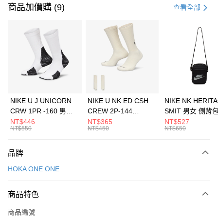
商品加價購 (9)
查看全部
NIKE U J UNICORN
NIKE U NK ED CSH
NIKE NK HERIT
CRW 1PR -160 男女
CREW 2P-144
SMIT 男女 側背
中統襪 FZ3393100
EMBRDY 男女 短統襪
BA5871010
NT$446
NT$365
NT$527
NT$550
NT$450
NT$650
FZ3073133
品牌
HOKA ONE ONE
商品特色
商品編號