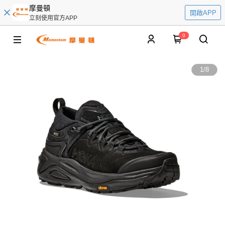
摩曼頓
開啟APP
立刻使用官方APP
0
1
/
8