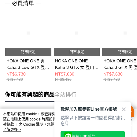
一 必買清單 一
門市限定
門市限定
門市限定
HOKA ONE ONE 男
HOKA ONE ONE
HOKA ONE ONE
Kaha 3 Low GTX 登山
Kaha 3 GTX 女 登山鞋
Kaha 3 GTX 男
鞋 黑
黑 HO1162531BBLC
黑 HO1162530B
NT$6,730
NT$7,630
NT$7,630
NT$7,480
NT$8,480
NT$8,480
HO1162532BBLC
你可能有興趣的商品
全站排行
歡迎加入摩曼頓Line官方帳號
本網站中使用 cookie，欲查詢有關本網站使用 cookie 方式之詳情，及若您不希
點擊以下按鈕第一時間獲得好康訊
熱門標籤
望在電腦上使用 cookie 時應如何變更電腦的 cookie 設定，請參閱本網站「
隱私
息👇
權條款
」之 Cookie 聲明。您繼續使用本網站即表示您同意本公司得按本網站使
用條款之 Cookie 聲明使用 cookie。
了解更多 >
連結 LINE 帳號