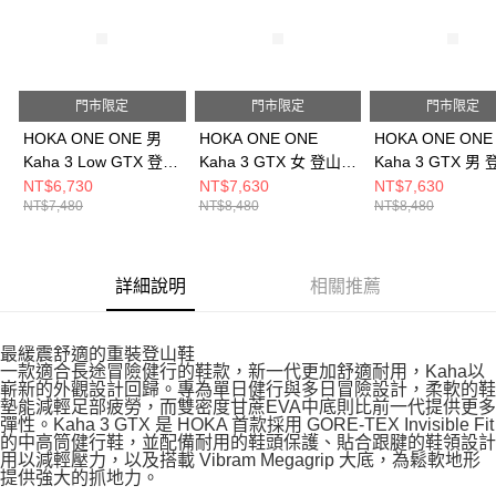
門市限定
門市限定
門市限定
HOKA ONE ONE 男
HOKA ONE ONE
HOKA ONE ONE
Kaha 3 Low GTX 登山
Kaha 3 GTX 女 登山鞋
Kaha 3 GTX 男
鞋 黑
黑 HO1162531BBLC
黑 HO1162530B
NT$6,730
NT$7,630
NT$7,630
NT$7,480
NT$8,480
NT$8,480
HO1162532BBLC
詳細說明
相關推薦
最緩震舒適的重裝登山鞋
一款適合長途冒險健行的鞋款，新一代更加舒適耐用，Kaha以
嶄新的外觀設計回歸。專為單日健行與多日冒險設計，柔軟的鞋
墊能減輕足部疲勞，而雙密度甘蔗EVA中底則比前一代提供更多
彈性。Kaha 3 GTX 是 HOKA 首款採用 GORE-TEX Invisible Fit
的中高筒健行鞋，並配備耐用的鞋頭保護、貼合跟腱的鞋領設計
用以減輕壓力，以及搭載 Vibram Megagrip 大底，為鬆軟地形
提供強大的抓地力。