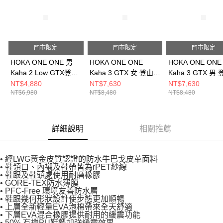
門市限定
門市限定
門市限定
HOKA ONE ONE 男
HOKA ONE ONE
HOKA ONE ONE
Kaha 2 Low GTX登山
Kaha 3 GTX 女 登山鞋
Kaha 3 GTX 男
鞋 橡木色/大理石白
黑 HO1162531BBLC
黑 HO1162530B
NT$4,880
NT$7,630
NT$7,630
NT$6,980
NT$8,480
NT$8,480
HO1123190FOKLB
詳細說明
相關推薦
• 經LWG黃金皮質認證的防水牛巴戈皮革面料
• 鞋領口、內襯及鞋帶皆為rPET紗線
• 鞋跟及鞋頭處使用耐磨橡膠
• GORE-TEX防水薄膜
• PFC-Free 環境友善防水層
• 鞋跟幾何形狀設計使步態更加順暢
• 上層全新輕量EVA泡棉帶來全天舒適
• 下層EVA混合橡膠提供耐用的緩震功能
• 50% 有機PU鞋墊加強緩震效果