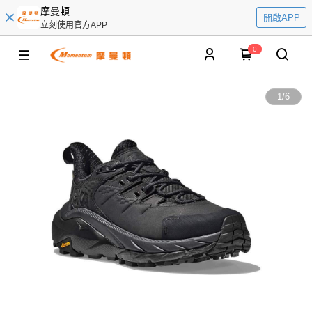
摩曼頓
開啟APP
立刻使用官方APP
0
1
/
6