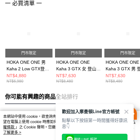
一 必買清單 一
門市限定
門市限定
門市限定
HOKA ONE ONE 男
HOKA ONE ONE
HOKA ONE ONE
Kaha 2 Low GTX登山
Kaha 3 GTX 女 登山鞋
Kaha 3 GTX 男
鞋 橡木色/大理石白
黑 HO1162531BBLC
黑 HO1162530B
NT$4,880
NT$7,630
NT$7,630
NT$6,980
NT$8,480
NT$8,480
HO1123190FOKLB
你可能有興趣的商品
全站排行
歡迎加入摩曼頓Line官方帳號
本網站中使用 cookie，欲查詢有關本網站使用 cookie 方式之詳情，及若您不希
點擊以下按鈕第一時間獲得好康訊
熱門標籤
望在電腦上使用 cookie 時應如何變更電腦的 cookie 設定，請參閱本網站「
隱私
息👇
權條款
」之 Cookie 聲明。您繼續使用本網站即表示您同意本公司得按本網站使
用條款之 Cookie 聲明使用 cookie。
了解更多 >
連結 LINE 帳號