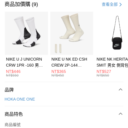
商品加價購 (9)
查看全部
NIKE U J UNICORN
NIKE U NK ED CSH
NIKE NK HERIT
CRW 1PR -160 男女
CREW 2P-144
SMIT 男女 側背
中統襪 FZ3393100
EMBRDY 男女 短統襪
BA5871010
NT$446
NT$365
NT$527
NT$550
NT$450
NT$650
FZ3073133
品牌
HOKA ONE ONE
商品特色
商品編號