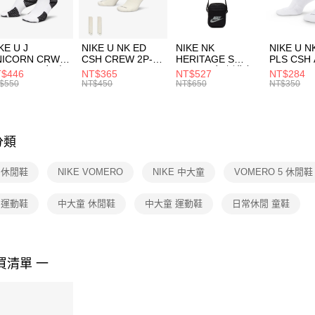
宅配
１．於結帳
付」結帳
每筆NT$1
２．訂單
３．收到繳
付款後門
KE U J
NIKE U NK ED
NIKE NK
NIKE U N
／ATM／
NICORN CRW
CSH CREW 2P-
HERITAGE S
PLS CSH 
每筆NT$1
※ 請注意
R -160 男女 中
144 EMBRDY 男
SMIT 男女 側背包
144 DBL
$446
NT$365
NT$527
NT$284
絡購買商品
襪 FZ3393100
女 短統襪
BA5871010
襪 DH405
$550
NT$450
NT$650
NT$350
先享後付
FZ3073133
※ 交易是
是否繳費成
付客戶支
分類
【注意事
１．透過由
E 休閒鞋
NIKE VOMERO
NIKE 中大童
VOMERO 5 休閒鞋
交易，需
求債權轉
２．關於
E 運動鞋
中大童 休閒鞋
中大童 運動鞋
日常休閒 童鞋
https://aft
３．未成
「AFTE
任。
買清單 一
４．使用「
即時審查
結果請求
５．嚴禁