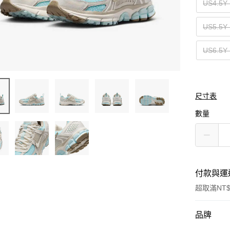
US4.5
US5.5
US6.5
尺寸表
數量
付款與運
超取滿NT$
付款方式
品牌