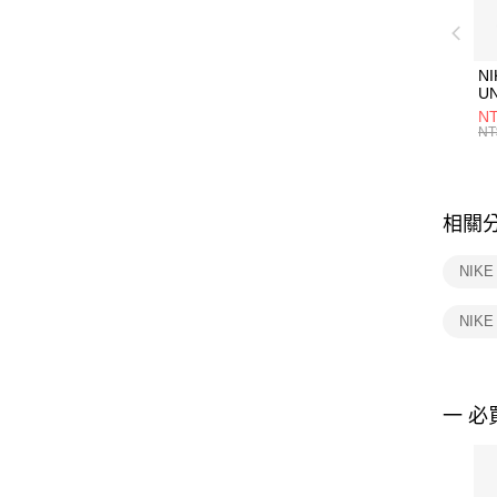
NI
U
1P
NT
統
NT
相關
NIK
NIK
一 必