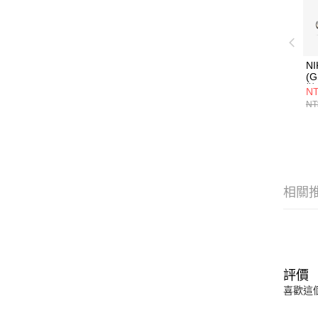
NI
(
鞋 
NT
NT
相關
評價
喜歡這