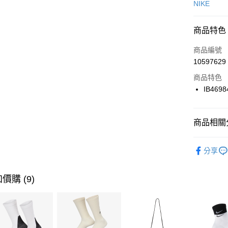
信用卡一
NIKE
信用卡分
商品特色
3 期 
商品編號
合作金
LINE Pay
10597629
華南商
Apple Pay
上海商
商品特色
國泰世
IB4698
悠遊付
臺灣中
匯豐（
全盈+PAY
聯邦商
商品相關分
元大商
AFTEE先
玉山商
品牌
NI
相關說明
分享
台新國
【關於「A
兒童/青少
台灣樂
AFTEE
便利好安
運動類型
運送方式
價購 (9)
１．簡單
２．便利
促銷活動
7-11取貨
３．安心
每筆NT$1
【「AFT