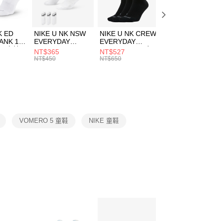
方式選擇「AFTEE先享後付」後，將跳轉至「AFTEE先享後
頁面，進行簡訊認證並確認金額後，即可完成結帳。
00，滿NT$1,500(含以上)免運費
成立數日內，您將收到繳費通知簡訊。
費通知簡訊後14天內，點擊此簡訊中的連結，可透過四大超商
市自取
K ED
NIKE U NK NSW
NIKE U NK CREW
NIKE U NK
網路銀行／等多元方式進行付款，方視為交易完成。
ANK 1P
EVERYDAY
EVERYDAY
EVERYDAY LTW
00，滿NT$1,500(含以上)免運費
：結帳手續完成當下不需立刻繳費，但若您需要取消訂單，請聯
 男 中統
ESSENTIAL CR
BBALL 3PR 男女
ANKLE 3PR 男女
NT$365
NT$527
NT$365
的店家。未經商家同意取消之訂單仍視為有效，需透過AFTEE
8104
男女 短統襪
長統襪
踝襪 SX7677010
NT$450
NT$650
NT$450
繳納相關費用。
DX5089103
DA2123010
否成功請以「AFTEE先享後付 」之結帳頁面顯示為準，若有關於
功／繳費後需取消欲退款等相關疑問，請聯繫「AFTEE先享後
援中心」
https://netprotections.freshdesk.com/support/home
項】
恩沛科技股份有限公司提供之「AFTEE先享後付」服務完成之
VOMERO 5 童鞋
NIKE 童鞋
依本服務之必要範圍內提供個人資料，並將交易相關給付款項請
讓予恩沛科技股份有限公司。
個人資料處理事宜，請瀏覽以下網址：
ee.tw/terms/#terms3
年的使用者請事先徵得法定代理人或監護人之同意方可使用
E先享後付」，若未經同意申辦者引起之損失，本公司不負相關責
AFTEE先享後付」時，將依據個別帳號之用戶狀況，依本公司
核予不同之上限額度；若仍有額度不足之情形，本公司將視審查
用戶進行身份認證。
一人註冊多個帳號或使用他人資訊註冊。若發現惡意使用之情