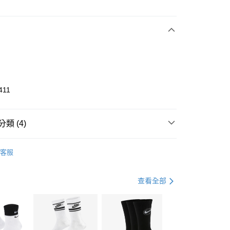
次付款
期付款
0 利率 每期
NT$1,333
21家銀行
庫商業銀行
第一商業銀行
業銀行
彰化商業銀行
業儲蓄銀行
台北富邦商業銀行
華商業銀行
兆豐國際商業銀行
411
小企業銀行
台中商業銀行
台灣）商業銀行
華泰商業銀行
業銀行
遠東國際商業銀行
類 (4)
業銀行
永豐商業銀行
享後付
業銀行
星展（台灣）商業銀行
KE
全系列鞋款
客服
際商業銀行
中國信託商業銀行
FTEE先享後付」】
年
鞋類
休閒鞋
天信用卡公司
先享後付是「在收到商品之後才付款」的支付方式。 讓您購物簡單
心！
休閒戶外
鞋
查看全部
：不需註冊會員、不需綁卡、不需儲值。
：只要手機號碼，簡訊認證，即可結帳。
兒童/青少年｜鞋服6折起
(快速到店)
：先確認商品／服務後，再付款。
00，滿NT$1,500(含以上)免運費
EE先享後付」結帳流程】