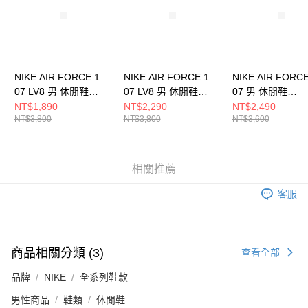
請求用戶進行身份認證。
５．嚴禁一人註冊多個帳號或使用他人資訊註冊。若發現惡意使用之情形，
恩沛科技股份有限公司將有權停止該用戶之使用額度並採取法律行動。
NIKE AIR FORCE 1
NIKE AIR FORCE 1
NIKE AIR FORCE
07 LV8 男 休閒鞋
07 LV8 男 休閒鞋
07 男 休閒鞋
HQ3612113
HJ4465700
FJ4146122
NT$1,890
NT$2,290
NT$2,490
NT$3,800
NT$3,800
NT$3,600
相關推薦
客服
商品相關分類 (3)
查看全部
品牌
NIKE
全系列鞋款
男性商品
鞋類
休閒鞋