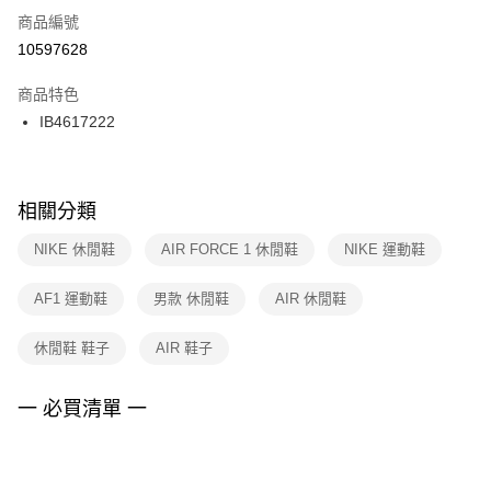
商品編號
宅配
【「AFTEE先享後付」結帳流程】
１．於結帳方式選擇「AFTEE先享後付」後，將跳轉至「AFTEE先享後付」
10597628
每筆NT$100，滿NT$1,500(含以上)免運費
結帳頁面，進行簡訊認證並確認金額後，即可完成結帳。
２．訂單成立數日內，您將收到繳費通知簡訊。
商品特色
付款後門市自取
３．收到繳費通知簡訊後14天內，點擊此簡訊中的連結，可透過四大超商／
IB4617222
每筆NT$100，滿NT$1,500(含以上)免運費
ATM／網路銀行／等多元方式進行付款，方視為交易完成。
※ 請注意：結帳手續完成當下不需立刻繳費，但若您需要取消訂單，請聯絡
購買商品的店家。未經商家同意取消之訂單仍視為有效，需透過AFTEE先享
後付繳納相關費用。
※ 交易是否成功請以「AFTEE先享後付 」之結帳頁面顯示為準，若有關於
相關分類
是否繳費成功／繳費後需取消欲退款等相關疑問，請聯繫「AFTEE先享後付
客戶支援中心」
https://netprotections.freshdesk.com/support/home
NIKE 休閒鞋
AIR FORCE 1 休閒鞋
NIKE 運動鞋
【注意事項】
AF1 運動鞋
男款 休閒鞋
AIR 休閒鞋
１．透過由恩沛科技股份有限公司提供之「AFTEE先享後付」服務完成之交
易，需依本服務之必要範圍內提供個人資料，並將交易相關給付款項請求債
權轉讓予恩沛科技股份有限公司。
休閒鞋 鞋子
AIR 鞋子
２．關於個人資料處理事宜，請瀏覽以下網址：
https://aftee.tw/terms/#terms3
３．未成年的使用者請事先徵得法定代理人或監護人之同意方可使用
一 必買清單 一
「AFTEE先享後付」，若未經同意申辦者引起之損失，本公司不負相關責
任。
４．使用「AFTEE先享後付」時，將依據個別帳號之用戶狀況，依本公司即
時審查核予不同之上限額度；若仍有額度不足之情形，本公司將視審查結果