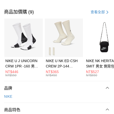
付款方式
信用卡一次付款
商品加價購 (9)
查看全部
信用卡分期付款
3 期 0 利率 每期
NT$1,266
21家銀行
合作金庫商業銀行
第一商業銀行
LINE Pay
華南商業銀行
彰化商業銀行
Apple Pay
上海商業儲蓄銀行
台北富邦商業銀行
國泰世華商業銀行
兆豐國際商業銀行
悠遊付
臺灣中小企業銀行
台中商業銀行
NIKE U J UNICORN
NIKE U NK ED CSH
NIKE NK HERIT
匯豐（台灣）商業銀行
華泰商業銀行
CRW 1PR -160 男女
CREW 2P-144
SMIT 男女 側背
全盈+PAY
聯邦商業銀行
遠東國際商業銀行
中統襪 FZ3393100
EMBRDY 男女 短統襪
BA5871010
NT$446
NT$365
NT$527
元大商業銀行
永豐商業銀行
NT$550
NT$450
NT$650
AFTEE先享後付
FZ3073133
玉山商業銀行
星展（台灣）商業銀行
相關說明
台新國際商業銀行
中國信託商業銀行
品牌
【關於「AFTEE先享後付」】
台灣樂天信用卡公司
AFTEE先享後付是「在收到商品之後才付款」的支付方式。 讓您購物簡單
運送方式
NIKE
便利好安心！
１．簡單：不需註冊會員、不需綁卡、不需儲值。
7-11取貨(快速到店)
２．便利：只要手機號碼，簡訊認證，即可結帳。
商品特色
每筆NT$100，滿NT$1,500(含以上)免運費
３．安心：先確認商品／服務後，再付款。