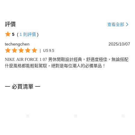
評價
查看全部
5
(
1
則評價
)
techengchen
2025/10/07
|
US 9.5
NIKE AIR FORCE 1 07 男休閒鞋設計經典，舒適度極佳，無論搭配
什麼風格都能輕鬆駕馭，絕對是每位潮人的必備單品！
一 必買清單 一