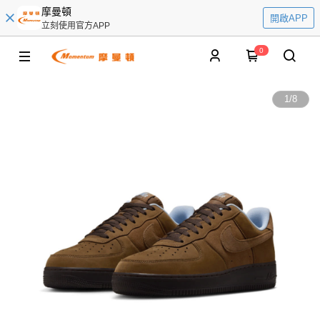
摩曼頓
開啟APP
立刻使用官方APP
0
1
/
8