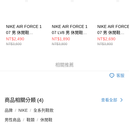
５．嚴禁一人註冊多個帳號或使用他人資訊註冊。若發現惡意使用之情形，
恩沛科技股份有限公司將有權停止該用戶之使用額度並採取法律行動。
NIKE AIR FORCE 1
NIKE AIR FORCE 1
NIKE AIR FORCE
07 男 休閒鞋
07 LV8 男 休閒鞋
07 男 休閒鞋
FJ4146122
HQ4987010
IH1221900
NT$2,490
NT$1,890
NT$2,690
NT$3,600
NT$3,800
NT$3,800
相關推薦
客服
商品相關分類 (4)
查看全部
品牌
NIKE
全系列鞋款
男性商品
鞋類
休閒鞋