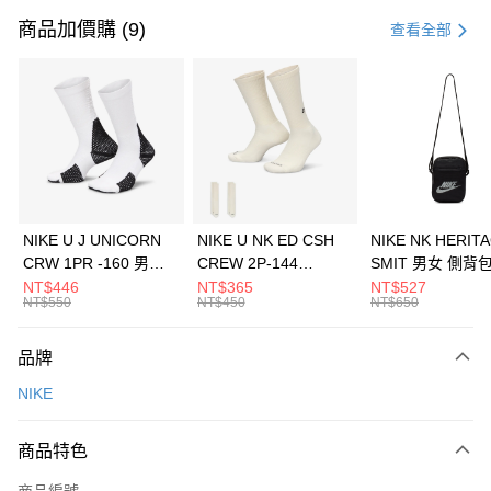
信用卡一次付款
商品加價購 (9)
查看全部
信用卡分期付款
3 期 0 利率 每期
NT$1,333
21家銀行
合作金庫商業銀行
第一商業銀行
LINE Pay
華南商業銀行
彰化商業銀行
Apple Pay
上海商業儲蓄銀行
台北富邦商業銀行
國泰世華商業銀行
兆豐國際商業銀行
悠遊付
臺灣中小企業銀行
台中商業銀行
NIKE U J UNICORN
NIKE U NK ED CSH
NIKE NK HERIT
匯豐（台灣）商業銀行
華泰商業銀行
CRW 1PR -160 男女
CREW 2P-144
SMIT 男女 側背
全盈+PAY
聯邦商業銀行
遠東國際商業銀行
中統襪 FZ3393100
EMBRDY 男女 短統襪
BA5871010
NT$446
NT$365
NT$527
元大商業銀行
永豐商業銀行
NT$550
NT$450
NT$650
AFTEE先享後付
FZ3073133
玉山商業銀行
星展（台灣）商業銀行
相關說明
台新國際商業銀行
中國信託商業銀行
品牌
【關於「AFTEE先享後付」】
台灣樂天信用卡公司
AFTEE先享後付是「在收到商品之後才付款」的支付方式。 讓您購物簡單
運送方式
NIKE
便利好安心！
１．簡單：不需註冊會員、不需綁卡、不需儲值。
7-11取貨(快速到店)
２．便利：只要手機號碼，簡訊認證，即可結帳。
商品特色
每筆NT$100，滿NT$1,500(含以上)免運費
３．安心：先確認商品／服務後，再付款。
商品編號