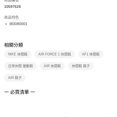
宅配
【「AFTEE先享後付」結帳流程】
１．於結帳方式選擇「AFTEE先享後付」後，將跳轉至「AFTEE先享後付」
10597626
每筆NT$100，滿NT$1,500(含以上)免運費
結帳頁面，進行簡訊認證並確認金額後，即可完成結帳。
２．訂單成立數日內，您將收到繳費通知簡訊。
商品特色
付款後門市自取
３．收到繳費通知簡訊後14天內，點擊此簡訊中的連結，可透過四大超商／
IB3080001
每筆NT$100，滿NT$1,500(含以上)免運費
ATM／網路銀行／等多元方式進行付款，方視為交易完成。
※ 請注意：結帳手續完成當下不需立刻繳費，但若您需要取消訂單，請聯絡
購買商品的店家。未經商家同意取消之訂單仍視為有效，需透過AFTEE先享
後付繳納相關費用。
※ 交易是否成功請以「AFTEE先享後付 」之結帳頁面顯示為準，若有關於
相關分類
是否繳費成功／繳費後需取消欲退款等相關疑問，請聯繫「AFTEE先享後付
客戶支援中心」
https://netprotections.freshdesk.com/support/home
NIKE 休閒鞋
AIR FORCE 1 休閒鞋
AF1 休閒鞋
【注意事項】
日常休閒 運動鞋
AIR 休閒鞋
休閒鞋 鞋子
１．透過由恩沛科技股份有限公司提供之「AFTEE先享後付」服務完成之交
易，需依本服務之必要範圍內提供個人資料，並將交易相關給付款項請求債
權轉讓予恩沛科技股份有限公司。
AIR 鞋子
２．關於個人資料處理事宜，請瀏覽以下網址：
https://aftee.tw/terms/#terms3
３．未成年的使用者請事先徵得法定代理人或監護人之同意方可使用
一 必買清單 一
「AFTEE先享後付」，若未經同意申辦者引起之損失，本公司不負相關責
任。
４．使用「AFTEE先享後付」時，將依據個別帳號之用戶狀況，依本公司即
時審查核予不同之上限額度；若仍有額度不足之情形，本公司將視審查結果
請求用戶進行身份認證。