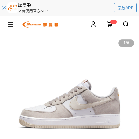
摩曼頓
開啟APP
立刻使用官方APP
0
1
/
8