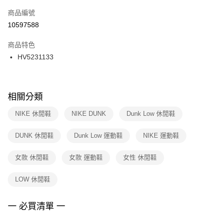
商品編號
宅配
【「AFTEE先享後付」結帳流程】
１．於結帳方式選擇「AFTEE先享後付」後，將跳轉至「AFTEE先享後付」
10597588
每筆NT$100，滿NT$1,500(含以上)免運費
結帳頁面，進行簡訊認證並確認金額後，即可完成結帳。
２．訂單成立數日內，您將收到繳費通知簡訊。
商品特色
付款後門市自取
３．收到繳費通知簡訊後14天內，點擊此簡訊中的連結，可透過四大超商／
HV5231133
每筆NT$100，滿NT$1,500(含以上)免運費
ATM／網路銀行／等多元方式進行付款，方視為交易完成。
※ 請注意：結帳手續完成當下不需立刻繳費，但若您需要取消訂單，請聯絡
購買商品的店家。未經商家同意取消之訂單仍視為有效，需透過AFTEE先享
後付繳納相關費用。
※ 交易是否成功請以「AFTEE先享後付 」之結帳頁面顯示為準，若有關於
相關分類
是否繳費成功／繳費後需取消欲退款等相關疑問，請聯繫「AFTEE先享後付
客戶支援中心」
https://netprotections.freshdesk.com/support/home
NIKE 休閒鞋
NIKE DUNK
Dunk Low 休閒鞋
【注意事項】
DUNK 休閒鞋
Dunk Low 運動鞋
NIKE 運動鞋
１．透過由恩沛科技股份有限公司提供之「AFTEE先享後付」服務完成之交
易，需依本服務之必要範圍內提供個人資料，並將交易相關給付款項請求債
權轉讓予恩沛科技股份有限公司。
女款 休閒鞋
女款 運動鞋
女性 休閒鞋
２．關於個人資料處理事宜，請瀏覽以下網址：
https://aftee.tw/terms/#terms3
LOW 休閒鞋
３．未成年的使用者請事先徵得法定代理人或監護人之同意方可使用
「AFTEE先享後付」，若未經同意申辦者引起之損失，本公司不負相關責
任。
一 必買清單 一
４．使用「AFTEE先享後付」時，將依據個別帳號之用戶狀況，依本公司即
時審查核予不同之上限額度；若仍有額度不足之情形，本公司將視審查結果