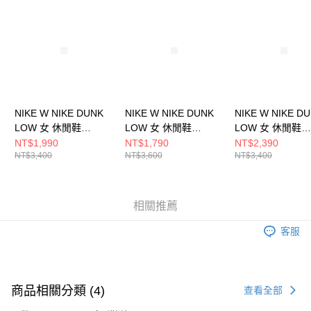
請求用戶進行身份認證。
５．嚴禁一人註冊多個帳號或使用他人資訊註冊。若發現惡意使用之情形，
恩沛科技股份有限公司將有權停止該用戶之使用額度並採取法律行動。
NIKE W NIKE DUNK
NIKE W NIKE DUNK
NIKE W NIKE D
LOW 女 休閒鞋
LOW 女 休閒鞋
LOW 女 休閒鞋
HV0842133
FZ2552001
DD1503103
NT$1,990
NT$1,790
NT$2,390
NT$3,400
NT$3,600
NT$3,400
相關推薦
客服
商品相關分類 (4)
查看全部