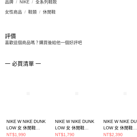
品牌
NIKE
全系列鞋款
女性商品
鞋類
休閒鞋
評價
喜歡這個商品嗎？購買後給他一個好評吧
一 必買清單 一
NIKE W NIKE DUNK
NIKE W NIKE DUNK
NIKE W NIKE D
LOW 女 休閒鞋
LOW 女 休閒鞋
LOW 女 休閒鞋
HV0842133
FZ2552001
DD1503103
NT$1,990
NT$1,790
NT$2,390