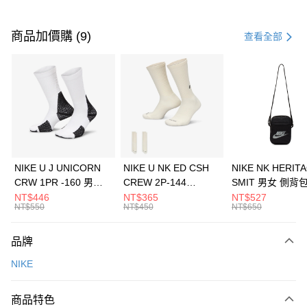
付款方式
信用卡一次付款
商品加價購 (9)
查看全部
信用卡分期付款
3 期 0 利率 每期
NT$1,200
21家銀行
合作金庫商業銀行
第一商業銀行
LINE Pay
華南商業銀行
彰化商業銀行
Apple Pay
上海商業儲蓄銀行
台北富邦商業銀行
國泰世華商業銀行
兆豐國際商業銀行
悠遊付
臺灣中小企業銀行
台中商業銀行
NIKE U J UNICORN
NIKE U NK ED CSH
NIKE NK HERIT
匯豐（台灣）商業銀行
華泰商業銀行
CRW 1PR -160 男女
CREW 2P-144
SMIT 男女 側背
全盈+PAY
聯邦商業銀行
遠東國際商業銀行
中統襪 FZ3393100
EMBRDY 男女 短統襪
BA5871010
NT$446
NT$365
NT$527
元大商業銀行
永豐商業銀行
NT$550
NT$450
NT$650
AFTEE先享後付
FZ3073133
玉山商業銀行
星展（台灣）商業銀行
相關說明
台新國際商業銀行
中國信託商業銀行
品牌
【關於「AFTEE先享後付」】
台灣樂天信用卡公司
AFTEE先享後付是「在收到商品之後才付款」的支付方式。 讓您購物簡單
運送方式
NIKE
便利好安心！
１．簡單：不需註冊會員、不需綁卡、不需儲值。
7-11取貨(快速到店)
２．便利：只要手機號碼，簡訊認證，即可結帳。
商品特色
每筆NT$100，滿NT$1,500(含以上)免運費
３．安心：先確認商品／服務後，再付款。