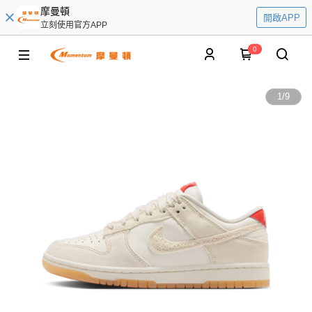
摩曼頓
開啟APP
立刻使用官方APP
0
1
/
9