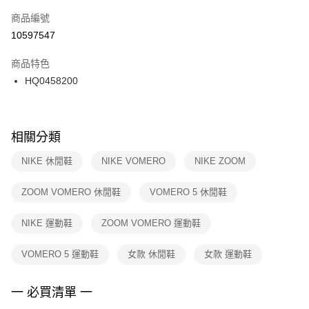
商品編號
宅配
【「AFTEE先享後付」結帳流程】
１．於結帳方式選擇「AFTEE先享後付」後，將跳轉至「AFTEE先享後付」
10597547
每筆NT$100，滿NT$1,500(含以上)免運費
結帳頁面，進行簡訊認證並確認金額後，即可完成結帳。
２．訂單成立數日內，您將收到繳費通知簡訊。
商品特色
付款後門市自取
３．收到繳費通知簡訊後14天內，點擊此簡訊中的連結，可透過四大超商／
HQ0458200
每筆NT$100，滿NT$1,500(含以上)免運費
ATM／網路銀行／等多元方式進行付款，方視為交易完成。
※ 請注意：結帳手續完成當下不需立刻繳費，但若您需要取消訂單，請聯絡
購買商品的店家。未經商家同意取消之訂單仍視為有效，需透過AFTEE先享
後付繳納相關費用。
※ 交易是否成功請以「AFTEE先享後付 」之結帳頁面顯示為準，若有關於
相關分類
是否繳費成功／繳費後需取消欲退款等相關疑問，請聯繫「AFTEE先享後付
客戶支援中心」
https://netprotections.freshdesk.com/support/home
NIKE 休閒鞋
NIKE VOMERO
NIKE ZOOM
【注意事項】
ZOOM VOMERO 休閒鞋
VOMERO 5 休閒鞋
１．透過由恩沛科技股份有限公司提供之「AFTEE先享後付」服務完成之交
易，需依本服務之必要範圍內提供個人資料，並將交易相關給付款項請求債
權轉讓予恩沛科技股份有限公司。
NIKE 運動鞋
ZOOM VOMERO 運動鞋
２．關於個人資料處理事宜，請瀏覽以下網址：
https://aftee.tw/terms/#terms3
VOMERO 5 運動鞋
女款 休閒鞋
女款 運動鞋
３．未成年的使用者請事先徵得法定代理人或監護人之同意方可使用
「AFTEE先享後付」，若未經同意申辦者引起之損失，本公司不負相關責
任。
一 必買清單 一
４．使用「AFTEE先享後付」時，將依據個別帳號之用戶狀況，依本公司即
時審查核予不同之上限額度；若仍有額度不足之情形，本公司將視審查結果