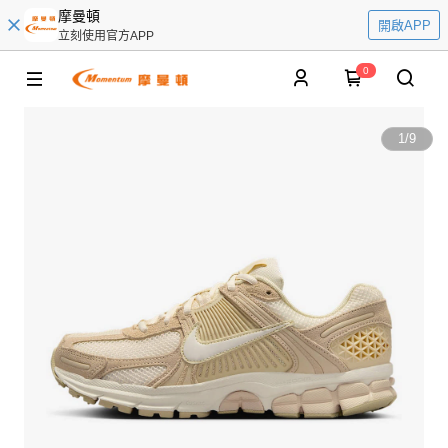
摩曼頓
開啟APP
立刻使用官方APP
0
1
/
9