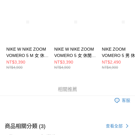
請求用戶進行身份認證。
５．嚴禁一人註冊多個帳號或使用他人資訊註冊。若發現惡意使用之情形，
恩沛科技股份有限公司將有權停止該用戶之使用額度並採取法律行動。
NIKE W NIKE ZOOM
NIKE W NIKE ZOOM
NIKE ZOOM
VOMERO 5 M 女 休閒
VOMERO 5 女 休閒鞋
VOMERO 5 男 
鞋 IB7253500
IB8929003
HQ3643019
NT$3,390
NT$3,390
NT$2,490
NT$4,900
NT$4,900
NT$4,900
相關推薦
客服
商品相關分類 (3)
查看全部