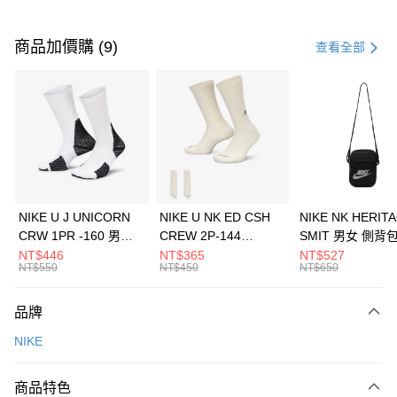
付款方式
信用卡一次付款
商品加價購 (9)
查看全部
信用卡分期付款
3 期 0 利率 每期
NT$1,800
21家銀行
合作金庫商業銀行
第一商業銀行
LINE Pay
華南商業銀行
彰化商業銀行
Apple Pay
上海商業儲蓄銀行
台北富邦商業銀行
國泰世華商業銀行
兆豐國際商業銀行
悠遊付
臺灣中小企業銀行
台中商業銀行
NIKE U J UNICORN
NIKE U NK ED CSH
NIKE NK HERIT
匯豐（台灣）商業銀行
華泰商業銀行
CRW 1PR -160 男女
CREW 2P-144
SMIT 男女 側背
全盈+PAY
聯邦商業銀行
遠東國際商業銀行
中統襪 FZ3393100
EMBRDY 男女 短統襪
BA5871010
NT$446
NT$365
NT$527
元大商業銀行
永豐商業銀行
NT$550
NT$450
NT$650
AFTEE先享後付
FZ3073133
玉山商業銀行
星展（台灣）商業銀行
相關說明
台新國際商業銀行
中國信託商業銀行
品牌
【關於「AFTEE先享後付」】
台灣樂天信用卡公司
AFTEE先享後付是「在收到商品之後才付款」的支付方式。 讓您購物簡單
運送方式
NIKE
便利好安心！
１．簡單：不需註冊會員、不需綁卡、不需儲值。
7-11取貨(快速到店)
２．便利：只要手機號碼，簡訊認證，即可結帳。
商品特色
每筆NT$100，滿NT$1,500(含以上)免運費
３．安心：先確認商品／服務後，再付款。