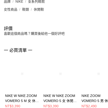
品牌
NIKE
全系列鞋款
女性商品
鞋類
休閒鞋
評價
喜歡這個商品嗎？購買後給他一個好評吧
一 必買清單 一
NIKE W NIKE ZOOM
NIKE W NIKE ZOOM
NIKE ZOOM
VOMERO 5 M 女 休閒
VOMERO 5 女 休閒鞋
VOMERO 5 男 
鞋 IB7253500
IB8929003
HQ3643019
NT$3,390
NT$3,390
NT$2,490